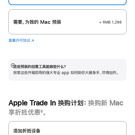
需要，为我的 Mac 预装
+ RMB 1,298
查看许可协议
Logic
(在
Pro
新
窗
口
中
这些预装的创意工具能做些什么？
展
打
探索这些开箱即用的强大专业 app 如何助你大展身手、尽情创作。
开
开)
Apple Trade In 换购计划：
换购新 Mac
享折抵优惠
。
◊
脚
Apple
注
Trade
添加折抵设备