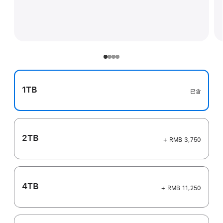
1TB
已含
2TB
+ RMB 3,750
4TB
+ RMB 11,250