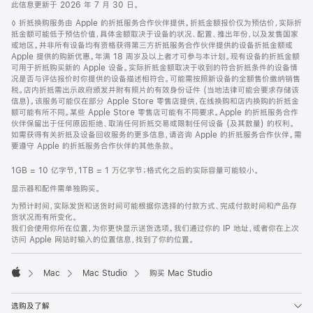
此信息更新于 2026 年 7 月 30 日。
脚
◊ 折抵换购服务由 Apple 的折抵服务合作伙伴提供。折抵金额报价仅为预估价，实际折
注
抵金额可能低于预估价值，具体金额取决于设备的状况、配置、推出年份，以及发售国家
或地区。并非所有设备均有资格获得第三方折抵服务合作伙伴提供的设备折抵金额或
Apple 提供的购新优惠。年满 18 周岁及以上者才可参与本计划。现有设备的折抵金额
可用于折抵购买新的 Apple 设备。实际折抵金额取决于收到的符合折抵条件的设备情
况是否与评估报价时你提供的设备描述相符合。可能需按照新设备的全额售价缴纳销售
税。店内折抵需出示政府颁发并附有照片的有效身份证件 (当地法律可能会要求存储该
信息)。该服务可能仅在部分 Apple Store 零售店提供，在线换购和店内换购的折抵金
额可能有所不同。某些 Apple Store 零售店可能有不同要求。Apple 的折抵服务合作
伙伴保留出于任何原因拒绝、取消任何折抵交易或限制任何设备 (及其数量) 的权利。
如需获得有关折抵及设备回收服务的更多信息，请咨询 Apple 的折抵服务合作伙伴。需
要遵守 Apple 的折抵服务合作伙伴的其他条款。
1GB = 10 亿字节，1TB = 1 万亿字节；格式化之后的实际容量可能较小。
显示器和配件需单独购买。
为预计时间，实际发货和送货时间可能根据你选择的付款方式、完成付款时间和产品存
货状况而有所变化。
我们会使用你所在位置，为你更快显示送货选项。我们通过你的 IP 地址，或者你在上次
访问 Apple 网站时输入的位置信息，找到了你的位置。
Mac
Mac Studio
购买 Mac Studio
Apple
选购及了解