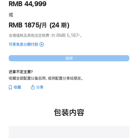
RMB 44,999
或
RMB 1875/月 (24 期)
含增值税及其他法定税费
：约 RMB 5,187
。
∆
脚
注
可享免息分期付款
(Mac Studio
的
分
继续
期
付
还拿不定主意？
款
收藏全部配置以备后用，或将配置分享给朋友。
选
项)
收藏
分享
包装内容