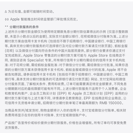
网
脚
脚
∆ 为近似值。金额可能随时间变动。
注
页
注
脚
◊◊ Apple 智能推出时间依监管部门审批情况而定。
页
注
脚
**
分期付款服务的条件
脚
注
上述所示分期付款金额仅为使用特定期数免息分期付款估算得出的示例 (仅显示整数数
额，未显示小数点以后的金额)，实际支付金额以银行、花呗或微信分付账单为准。上述分
期付款方案由信用卡发卡机构 (包括但不限于招商银行、中国建设银行、中国工商银行
等，具体支持分期付款服务的可选择银行及对应分期付款方案请见付款页面)、蚂蚁金服
(花呗) 以及微信分付面向符合条件的中国大陆居民提供。部分银行会要求你通过支付
宝完成购买。Apple Store 零售店的分期付款方案可能与 Apple Store 在线商店不
同，请到店咨询 Specialist 专家。所有银行信用卡分期均需经你的信用卡发卡机构批
准；对于花呗分期，需经蚂蚁金服批准；对于微信分付分期，需经微信分付批准。如果你选
择的分期付款方案未获得信用卡发卡机构、蚂蚁金服或微信分付的批准，Apple 将不会
被告知原因。请参阅信用卡发卡机构 (包括但不限于招商银行、中国建设银行、中国工商
银行等，具体支持分期付款服务的可选择银行请见付款页面) 网站、支付宝网站和微信
分付服务页面，了解相关条件、费用和收费。订单可能需要满足特定金额要求，不同免息
分期期数对应的最低限额可能有所不同。上述分期付款服务只适用于个人消费者。企业
和教育机构客户、企业员工购买计划 (EPP) 和 Apple 员工购买计划 (EPP) 适用的分
期付款方案可能与上述方案不同，详情请参见教育商店、EPP 在线商店和企业商店。公
司信用卡无资格申请分期。招商银行分期付款单笔订单最高限额为 RMB 150000。
当商品有货并/或发货时，购物金额将计入你的信用卡、支付宝或微信分付账单。相关财
务费用将显示在你的信用卡对账单、支付宝或微信账户中。
产品按广告宣传价或标价提供分期付款服务。价格包含增值税。所有订单均可享受免费
送货服务。