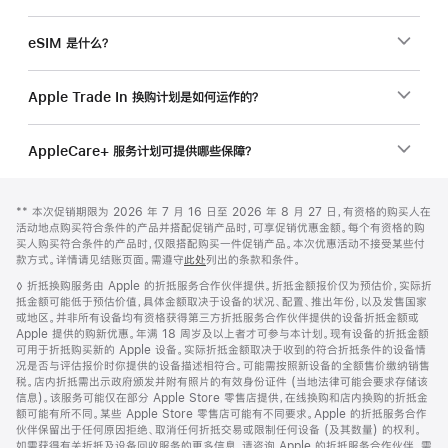
eSIM 是什么？
Apple Trade In 换购计划是如何运作的？
AppleCare+ 服务计划可提供哪些保障？
网
脚
脚
** 本次促销期限为 2026 年 7 月 16 日至 2026 年 8 月 27 日，有资格的购买人在
注
页
注
活动地点购买符合条件的产品并搭配促销产品时，可享促销优惠金额。每个有资格的购
页
买人购买符合条件的产品时，仅限搭配购买一件促销产品。本次优惠活动不接受某些付
款方式。详情请见结账页面。需遵守
此处
列出的条款和条件。
脚
脚
◊ 折抵换购服务由 Apple 的折抵服务合作伙伴提供。折抵金额报价仅为预估价，实际折
注
抵金额可能低于预估价值，具体金额取决于设备的状况、配置、推出年份，以及发售国家
或地区。并非所有设备均有资格获得第三方折抵服务合作伙伴提供的设备折抵金额或
Apple 提供的购新优惠。年满 18 周岁及以上者才可参与本计划。现有设备的折抵金额
可用于折抵购买新的 Apple 设备。实际折抵金额取决于收到的符合折抵条件的设备情
况是否与评估报价时你提供的设备描述相符合。可能需按照新设备的全额售价缴纳销售
税。店内折抵需出示政府颁发并附有照片的有效身份证件 (当地法律可能会要求存储该
信息)。该服务可能仅在部分 Apple Store 零售店提供，在线换购和店内换购的折抵金
额可能有所不同。某些 Apple Store 零售店可能有不同要求。Apple 的折抵服务合作
伙伴保留出于任何原因拒绝、取消任何折抵交易或限制任何设备 (及其数量) 的权利。
如需获得有关折抵及设备回收服务的更多信息，请咨询 Apple 的折抵服务合作伙伴。需