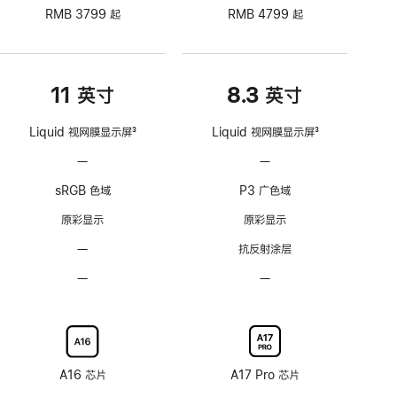
RMB 3799 起
RMB 4799 起
11 英寸
8.3 英寸
Liquid 视网膜显示屏
3
Liquid 视网膜显示屏
3
脚
脚
—
不
—
不
注
注
支
支
sRGB 色域
P3 广色域
持
持
ProMotion
ProMotion
原彩显示
原彩显示
自
自
—
无
抗反射涂层
适
适
抗
应
应
—
不
—
不
反
刷
刷
可
可
射
新
新
选
选
涂
率
率
配
配
层
技
技
纳
纳
术
术
米
米
A16 芯片
A17 Pro 芯片
纹
纹