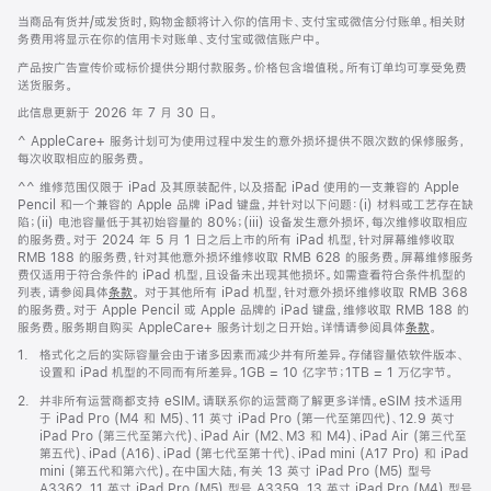
当商品有货并/或发货时，购物金额将计入你的信用卡、支付宝或微信分付账单。相关财
务费用将显示在你的信用卡对账单、支付宝或微信账户中。
产品按广告宣传价或标价提供分期付款服务。价格包含增值税。所有订单均可享受免费
送货服务。
此信息更新于 2026 年 7 月 30 日。
脚
^ AppleCare+ 服务计划可为使用过程中发生的意外损坏提供不限次数的保修服务，
注
每次收取相应的服务费。
脚
^^ 维修范围仅限于 iPad 及其原装配件，以及搭配 iPad 使用的一支兼容的 Apple
注
Pencil 和一个兼容的 Apple 品牌 iPad 键盘，并针对以下问题：(i) 材料或工艺存在缺
陷；(ii) 电池容量低于其初始容量的 80%；(iii) 设备发生意外损坏，每次维修收取相应
的服务费。对于 2024 年 5 月 1 日之后上市的所有 iPad 机型，针对屏幕维修收取
RMB 188 的服务费，针对其他意外损坏维修收取 RMB 628 的服务费。屏幕维修服务
费仅适用于符合条件的 iPad 机型，且设备未出现其他损坏。如需查看符合条件机型的
列表，请参阅具体
条款
。 对于其他所有 iPad 机型，针对意外损坏维修收取 RMB 368
的服务费。对于 Apple Pencil 或 Apple 品牌的 iPad 键盘，维修收取 RMB 188 的
服务费。服务期自购买 AppleCare+ 服务计划之日开始。详情请参阅具体
条款
。
脚
1.
格式化之后的实际容量会由于诸多因素而减少并有所差异。存储容量依软件版本、
注
设置和 iPad 机型的不同而有所差异。1GB = 10 亿字节；1TB = 1 万亿字节。
脚
2.
并非所有运营商都支持 eSIM。请联系你的运营商了解更多详情。eSIM 技术适用
注
于 iPad Pro (M4 和 M5)、11 英寸 iPad Pro (第一代至第四代)、12.9 英寸
iPad Pro (第三代至第六代)、iPad Air (M2、M3 和 M4)、iPad Air (第三代至
第五代)、iPad (A16)、iPad (第七代至第十代)、iPad mini (A17 Pro) 和 iPad
mini (第五代和第六代)。在中国大陆，有关 13 英寸 iPad Pro (M5) 型号
A3362、11 英寸 iPad Pro (M5) 型号 A3359、13 英寸 iPad Pro (M4) 型号