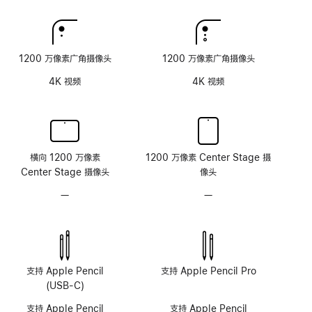
理
理
玻
玻
璃
璃
面
面
1200 万像素广角摄像头
1200 万像素广角摄像头
板
板
4K 视频
4K 视频
横向 1200 万像素
1200 万像素 Center Stage 摄
Center Stage 摄像头
像头
—
无
—
无
原
原
深
深
感
感
摄
摄
像
像
支持 Apple Pencil
支持 Apple Pencil Pro
头
头
(USB-C)
系
系
支持 Apple Pencil
支持 Apple Pencil
统
统