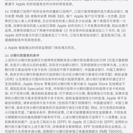
要遵守 Apple 的折抵服务合作伙伴的其他条款。
脚
◊◊ 仅限新订阅用户和符合条件的重新订阅用户。订阅方案将根据所选方案自动续订，每
注
月收费 RMB 38 或每年收费 RMB 380。每个 Apple 账户仅可享受一次优惠，且如
果你已加入家人共享群组，无论你或你的家人购买多少台设备，每个家庭仅可享受一次
优惠。如果你或你的家人此前已领取 Apple 创作坊的三个月免费试用优惠，则此优惠不
适用。优惠有效期为以下两者中的较晚者：(i) 符合条件的设备激活后三个月内，或 (ii)
Apple 创作坊首次开放订阅服务后三个月内。订阅方案将自动续订，直至取消订阅。须
遵循限制条件和其他条款。
脚
∆ Apple 智能推出时间依监管部门审批情况而定。
注
脚
∆∆
分期付款服务的条件
注
上述所示分期付款金额仅为使用特定期数免息分期付款估算得出的示例 (仅显示整数数
额，未显示小数点以后的金额)，实际支付金额以银行、花呗或微信分付账单为准。上述分
期付款方案由信用卡发卡机构 (包括但不限于招商银行、中国建设银行、中国工商银行
等，具体支持分期付款服务的可选择银行及对应分期付款方案请见付款页面)、蚂蚁金服
(花呗) 以及微信分付面向符合条件的中国大陆居民提供。部分银行会要求你通过支付
宝完成购买。Apple Store 零售店的分期付款方案可能与 Apple Store 在线商店不
同，请到店咨询 Specialist 专家。所有银行信用卡分期均需经你的信用卡发卡机构批
准；对于花呗分期，需经蚂蚁金服批准；对于微信分付分期，需经微信分付批准。如果你选
择的分期付款方案未获得信用卡发卡机构、蚂蚁金服或微信分付的批准，Apple 将不会
被告知原因。请参阅信用卡发卡机构 (包括但不限于招商银行、中国建设银行、中国工商
银行等，具体支持分期付款服务的可选择银行请见付款页面) 网站、支付宝网站和微信
分付服务页面，了解相关条件、费用和收费。订单可能需要满足特定金额要求，不同免息
分期期数对应的最低限额可能有所不同。上述分期付款服务只适用于个人消费者。企业
和教育机构客户、企业员工购买计划 (EPP) 和 Apple 员工购买计划 (EPP) 适用的分
期付款方案可能与上述方案不同，详情请参见教育商店、EPP 在线商店和企业商店。公
司信用卡无资格申请分期。招商银行分期付款单笔订单最高限额为 RMB 150000。