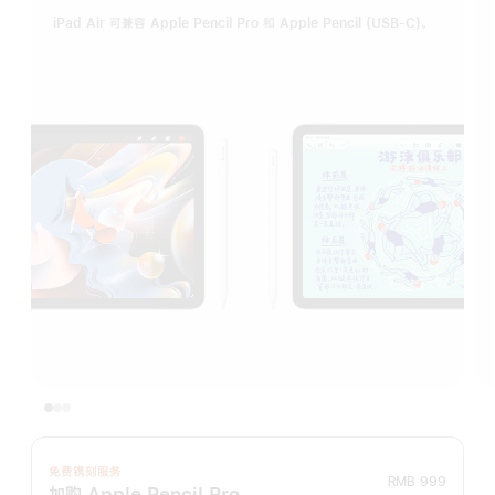
iPad Air 可兼容 Apple Pencil Pro 和 Apple Pencil (USB-C)。
免费镌刻服务
RMB 999
加购 Apple Pencil Pro