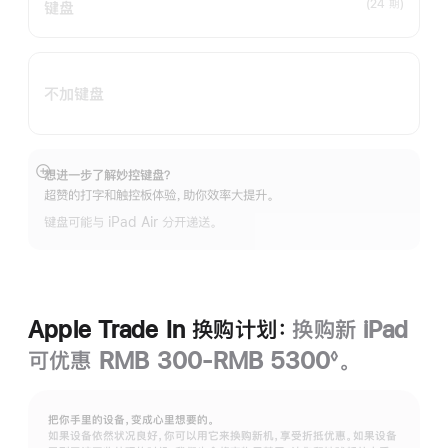
(24 期)
键盘
不加键盘
想进一步了解妙控键盘？
展
超赞的打字和触控板体验，助你效率大提升。
开
键盘可能与 iPad Air 分开递送。
Apple Trade In 换购计划：
换购新 iPad
可优惠 RMB 300-RMB 5300
。
◊
脚
注
把你手里的设备，变成心里想要的。
如果设备依然状况良好，你可以用它来换购新机，享受折抵优惠。如果设备