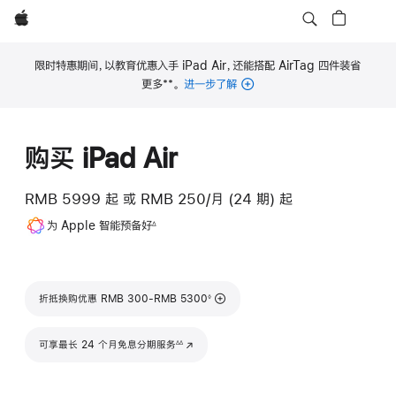
Apple
限时特惠期间，以教育优惠入手 iPad Air，还能搭配 AirTag 四件装省
**
更多
。
进一步了解
脚
注
购买 iPad Air
RMB 5999
起
或 RMB 250/月 (24 期) 起
脚
为 Apple 智能预备好
∆
注
脚注
折抵换购优惠 RMB 300-RMB 5300
◊
脚注
可享最长 24 个月免息分期服务
(在新窗口中打开)
∆∆