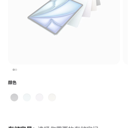
颜色
深
蓝
紫
星
空
色
色
光
灰
色
色