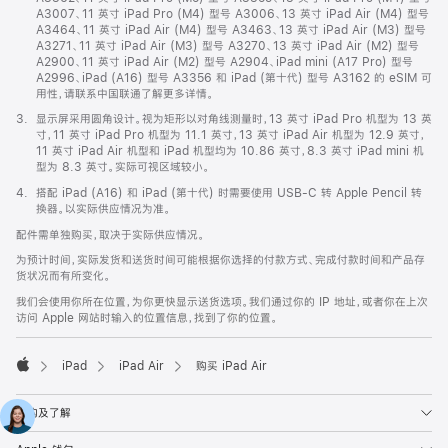
A3007、11 英寸 iPad Pro (M4) 型号 A3006、13 英寸 iPad Air (M4) 型号
A3464、11 英寸 iPad Air (M4) 型号 A3463、13 英寸 iPad Air (M3) 型号
A3271、11 英寸 iPad Air (M3) 型号 A3270、13 英寸 iPad Air (M2) 型号
A2900、11 英寸 iPad Air (M2) 型号 A2904、iPad mini (A17 Pro) 型号
A2996、iPad (A16) 型号 A3356 和 iPad (第十代) 型号 A3162 的 eSIM 可
用性，请联系中国联通了解更多详情。
脚
3.
显示屏采用圆角设计。视为矩形以对角线测量时，13 英寸 iPad Pro 机型为 13 英
注
寸，11 英寸 iPad Pro 机型为 11.1 英寸，13 英寸 iPad Air 机型为 12.9 英寸，
11 英寸 iPad Air 机型和 iPad 机型均为 10.86 英寸，8.3 英寸 iPad mini 机
型为 8.3 英寸。实际可视区域较小。
脚
4.
搭配 iPad (A16) 和 iPad (第十代) 时需要使用 USB-C 转 Apple Pencil 转
注
换器。以实际供应情况为准。
配件需单独购买，取决于实际供应情况。
为预计时间，实际发货和送货时间可能根据你选择的付款方式、完成付款时间和产品存
货状况而有所变化。
我们会使用你所在位置，为你更快显示送货选项。我们通过你的 IP 地址，或者你在上次
访问 Apple 网站时输入的位置信息，找到了你的位置。
iPad
iPad Air
购买 iPad Air
Apple
选购及了解