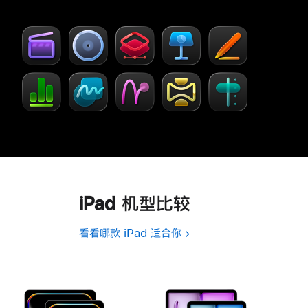
步
窗
了
口
解
中
-
打
Creator Studio
开)
iPad 机型比较
看看哪款 iPad 适合你