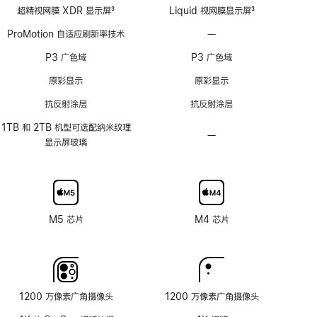
超精视网膜 XDR 显示屏
3
Liquid 视网膜显示屏
3
脚
脚
ProMotion 自适应刷新率技术
—
不
注
注
支
P3 广色域
P3 广色域
持
ProMotion
原彩显示
原彩显示
自
抗反射涂层
抗反射涂层
适
应
1TB 和 2TB 机型可选配纳米纹理
—
不
刷
显示屏玻璃
可
新
选
率
配
技
纳
术
米
M5 芯片
M4 芯片
纹
理
玻
璃
面
1200 万像素广角摄像头
1200 万像素广角摄像头
板