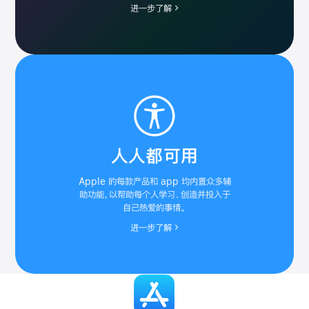
进一步了解
Grapher
图像捕捉
iTunes 遥控器
iTunes Store
人人都可用
钥匙串访问
Logic Remote
放大器
测距仪
Apple 的每款产品和 app 均内置众多辅
助功能，
以帮助每个人学习、创造并投入于
自己热爱的事情。
进一步了解
用药
拟我表情
迁移助理
调度中心