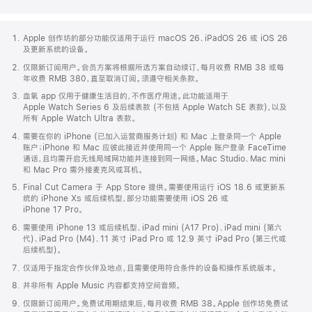
Apple
警笛
便签
秒表
Swift Playground
网
Apple 创作坊的部分功能仅适用于运行 macOS 26、iPadOS 26 或 iOS 26
页
及更新系统的设备。
页
仅限新订阅用户。会员方案将根据所选方案自动续订，每月收费 RMB 38 或每
脚
年收费 RMB 380，直至取消订阅。须遵守相关条款。
血氧 app 仅用于健康生活目的，不作医疗用途。此功能适用于
Apple Watch Series 6 及后续表款 (不包括 Apple Watch SE 表款)，以及
所有 Apple Watch Ultra 表款。
系统信息
系统设置
终端
TestFlight
需要在你的 iPhone (已加入运营商服务计划) 和 Mac 上登录同一个 Apple
账户；iPhone 和 Mac 应彼此接近并使用同一个 Apple 账户登录 FaceTime
通话，且均需开启无线局域网功能并连接到同一网络。Mac Studio、Mac mini
和 Mac Pro 需外接麦克风或耳机。
Final Cut Camera 于 App Store 提供。需要使用运行 iOS 18.6 或更新系
统的 iPhone X
S
或后续机型，部分功能需要使用 iOS 26 或
iPhone 17 Pro。
文本编辑
潮汐
时间机器
计时器
需要使用 iPhone 13 或后续机型、iPad mini (A17 Pro)、iPad mini (第六
代)、iPad Pro (M4)、11 英寸 iPad Pro 或 12.9 英寸 iPad Pro (第三代或
后续机型)。
仅适用于指定合作伙伴及地点，且需要使用符合条件的设备和操作系统版本。
并非所有 Apple Music 内容都支持空间音频。
仅限新订阅用户。免费试用期结束后，每月收费 RMB 38。Apple 创作坊免费试