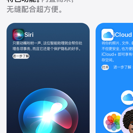
无缝配合超方便。
特
Siri
iCloud
色
功
只要动嘴吩咐一声，这位智能助理就会帮你处
将你的照片、文件、
能
理各项事务，而且它还是个保护隐私的好手。
不但更安全，也方便
iCloud+ 即可
app
进一步了解
存空间。
图
进一步了解
打开
库