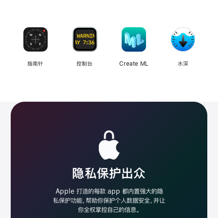
指南针
控制台
Create ML
水深
显示更多
词典
数码测色计
磁盘工具
DVD 播放程序
隐私保护出众
Apple 打造的每款 app 都内置强大的隐
移动心电图房颤提示
查找设备
查找物品
字体册
私保护功能，帮助你
保护个人数据安全，并让
软件
你全权掌控自己的
信息。