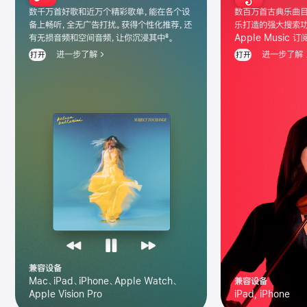
娱
数千万首好歌和近万个精彩歌单，能在各个设
数百万首古典乐曲目
乐
备上畅听，全无广告打扰。获得个性化推荐，还
乐打造的强大搜索功
有无损音频和空间音频，让你沉浸其中
8
。
Apple Music 
类
进一步了解
进一步了解
打开
打开
app
图
库
兼容设备
Mac、iPad、iPhone、Apple Watch、
兼容设备
Apple Vision Pro
iPad, iPhone