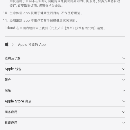
用仅适用于目前不在你的订阅期内或免费试用期内的订阅服务。会员方案将自动
提示
旁白实用工具
Windows 迁移助理
世界时钟
续订，直至取消订阅。须遵守相关条款。
生命体征 app 仅用于健康生活目的，不作医疗用途。
经期跟踪 app 不用作节育手段或健康状况诊断。
iCloud 在中国内地由云上贵州 (云上艾珀 (贵州) 技术有限公司) 运营。
Xcode

Apple 打造的 App
Apple
选购及了解
Apple 钱包
账户
娱乐
Apple Store 商店
商务应用
教育应用