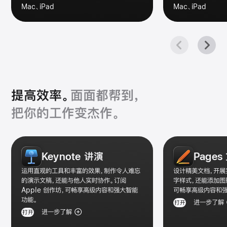
Mac、iPad
Mac、iPad
提高效率。
面面都帮到，
把你的工作变杰作。
效
Keynote 讲演
Pages
率
类
运用直观的工具和丰富的效果，制作令人难忘
设计精美文档，开展
app
的演示文稿，还能与他人实时协作。订阅
字样式，还能添加图形
Apple 创作坊，可畅享高级内容和强大智能
可畅享高级内容和强
图
功能。
进一步了解
打开
库
进一步了解
打开