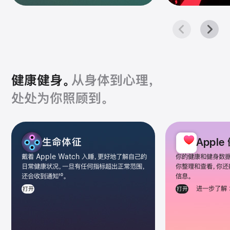
健康健身。
从身体到
心理，
处处为你
照顾到。
健
生命体征
Apple
康
健
戴着 Apple Watch 入睡，更好地了解自己的
你的健康和健身数据
身
日常健康状况，一旦有任何指标超出正常范围，
你整理
和查看，你
还会收到
通知
10
。
信息。
类
进一步了解
打开
打开
app
图
库