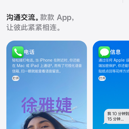
全
部
沟通交流。
款款 App，
app
让彼此紧紧相连。
沟
电话
信息
通
类
轻松接打电话。当 iPhone 在附近时，你还能
通过任何 Apple
app
在 Mac 或 iPad 上通话
4
。而有了可视化语音
端加密保护，你还能
信箱，扫一眼就能查看语音留言。
贴纸点回等花样方式
图
打开
打开
库