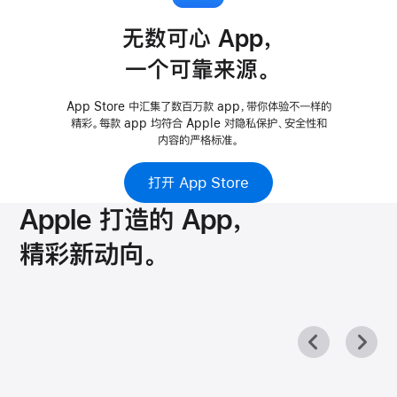
无数可心 App，
一个可靠来源。
噪声
播放中
Photo Booth
预览
App Store 中汇集了数百万款 app，带你体验不一样的
精彩。
每款 app 均符合 Apple 对隐私保护、安全性和
内容的严格标准。
打开 App Store
QuickTime Player
Reality Composer
遥控器
课业
Apple 打造的 App，
精彩新动向。
屏幕快照
脚本编辑器
设置
Shazam 音乐神搜