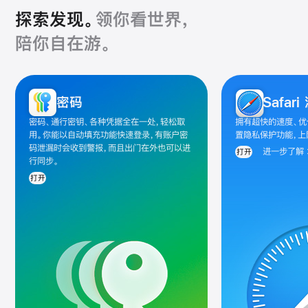
探索发现。
领你看世界，
陪你自在游。
探
密码
Safar
索
类
密码、通行密钥、各种凭据全在一处，轻松取
拥有超快的速度、
app
用。你能以自动填充功能快速登录，有账户密
置隐私保护功能，上
码泄漏时会收到警报，而且出门在外也可以进
图
进一步了解
打开
行同步。
库
打开