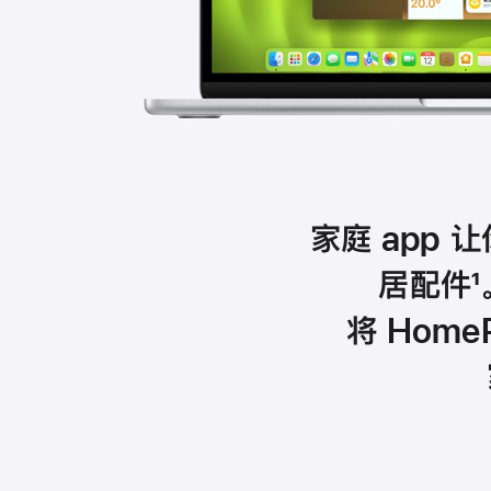
家庭 app 
居
配件
1
将 Home