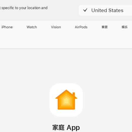
 specific to your location and
United States
iPhone
Watch
Vision
AirPods
家居
娱乐
家庭 App