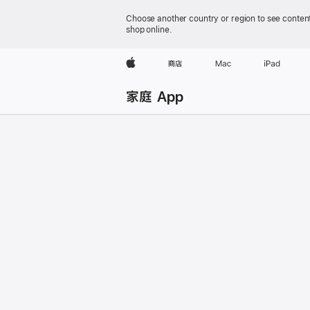
Choose another country or region to see content
shop online.
Apple
商店
Mac
iPad
家庭 App