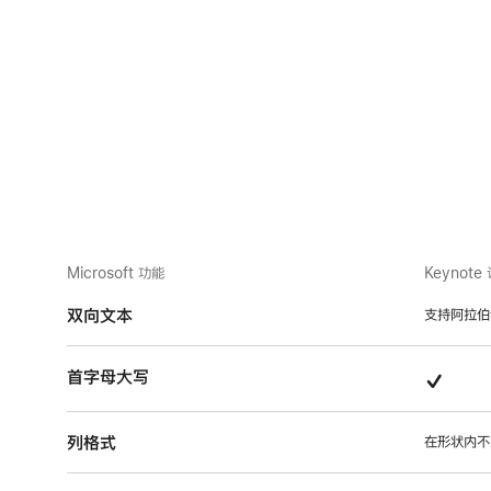
持
目
的
项
目
Microsoft 功能
Keynot
双向文本
支持阿拉伯
支
首字母大写
持
列格式
的
在形状内不
项