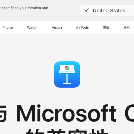
 specific to your location and
United States
iPhone
Watch
Vision
AirPods
家居
娱乐
Microsoft O