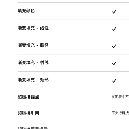
持
目
支
填充颜色
的
持
项
支
渐变填充 - 线性
的
目
持
项
支
渐变填充 - 路径
的
目
持
项
支
渐变填充 - 射线
的
目
持
项
支
渐变填充 - 矩形
的
目
持
项
超链接锚点
的
在图表中不
目
项
超链接引用
不支持链接
目