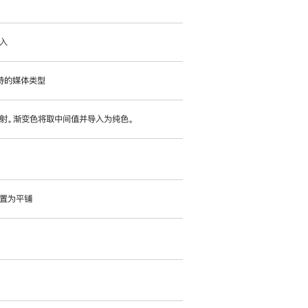
入
支持的媒体类型
射。渐变色将取中间值并导入为纯色。
置为平铺