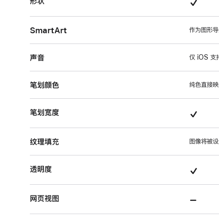
支
形状
的
项
持
项
目
SmartArt
的
作为图形导
目
项
声音
仅 iOS 
目
笔划颜色
纯色直接映
支
笔划宽度
持
纹理填充
的
图像将被设
项
支
透明度
目
持
不
网页视图
的
支
项