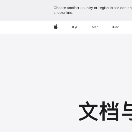
Choose another country or region to see content
shop online.
Apple
商店
Mac
iPad
文档与 