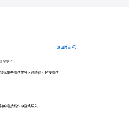
返回页首
e 讲演支持
鼠标单击操作在导入时映射为轻按操作
符的连接线作为直线导入