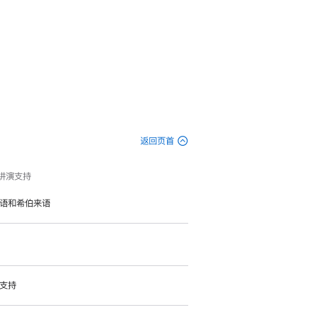
返回页首
e 讲演支持
语和希伯来语
支持