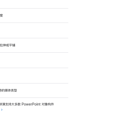
度
拉伸或平铺
支持的媒体类型
e 讲演支持大多数 PowerPoint 对象构件