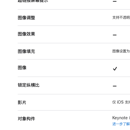
不
超链接屏幕提示
支
图像调整
持
支持不透明
的
不
图像效果
项
支
目
图像填充
持
图像设置为
的
支
图像
项
持
目
不
锁定纵横比
的
支
项
影片
持
仅 iOS 
目
的
Keynot
对象构件
项
进一步了解