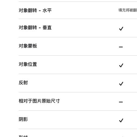
目
对象翻转 - 水平
填充将被翻
支
对象翻转 - 垂直
持
不
对象蒙板
的
支
项
支
对象位置
持
目
持
的
支
反射
的
项
持
项
目
不
相对于图片原始尺寸
的
目
支
项
支
阴影
持
目
持
的