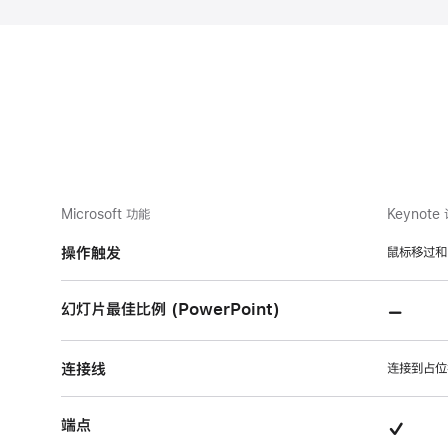
Microsoft 功能
Keynot
操作触发
鼠标移过和
不
幻灯片最佳比例 (PowerPoint)
支
连接线
持
连接到占位
的
支
端点
项