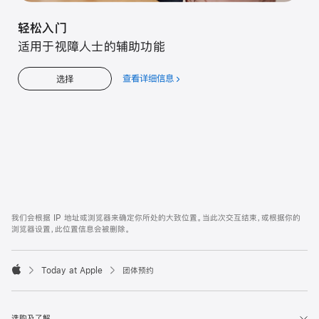
轻松入门
适用于视障人士的辅助功能
查看详细信息
关
选择
于
轻
松
入
门
Apple
Footer
我们会根据 IP 地址或浏览器来确定你所处的大致位置。当此次交互结束，或根据你的
浏览器设置，此位置信息会被删除。
Today at Apple
团体预约
Apple
选购及了解