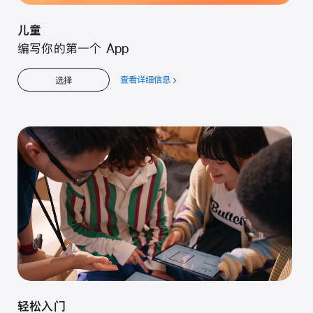
儿童
编写你的第一个 App
查看详细信息
关
选择
于
儿
童
轻松入门