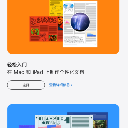
门
轻松入门
在 Mac 和 iPad 上制作个性化文档
查看详细信息
关
选择
于
轻
松
入
门