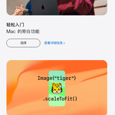
轻松入门
Mac 的旁白功能
查看详细信息
关
选择
于
轻
松
入
门