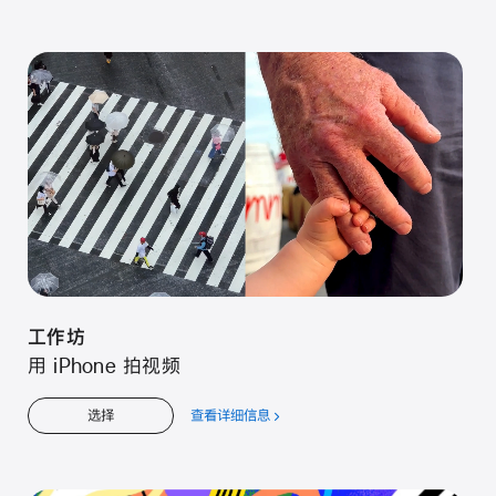
于
工
作
坊
工⁠作⁠坊
用 iPhone 拍视⁠频
查看详细信息
关
选择
于
工⁠作⁠坊