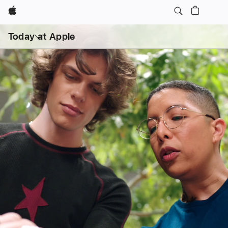
Apple
打
开
Today at Apple
菜
单