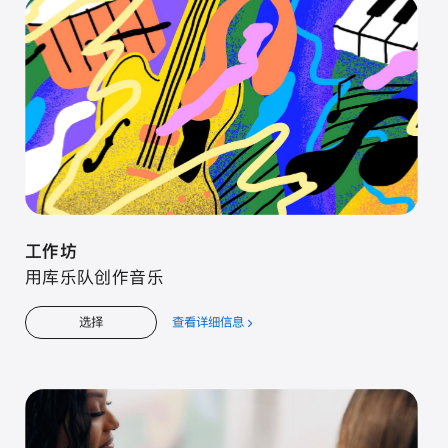
工⁠作⁠坊
用库⁠乐⁠队创⁠作音⁠乐
查看详细信息
关
选择
于
工⁠作⁠坊