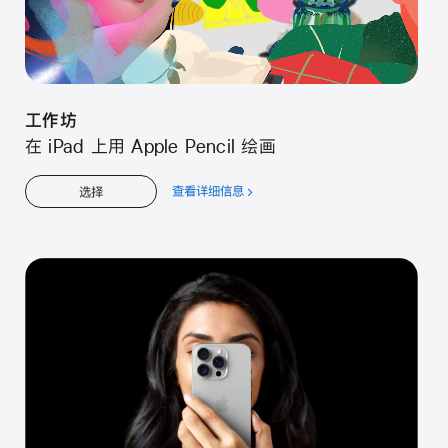
工⁠作⁠坊
在 iPad 上用 Apple Pencil 绘⁠画
查看详细信息
关
选择
于
工⁠作⁠坊