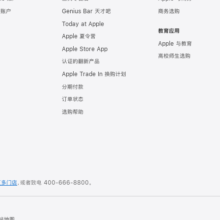
e 账户
Genius Bar 天才吧
商务选购
Today at Apple
教育应用
Apple 夏令营
Apple 与教育
Apple Store App
高校师生选购
认证的翻新产品
Apple Trade In 换购计划
分期付款
订单状态
选购帮助
更多门店
，或者致电
400-666-8800
。
站地图