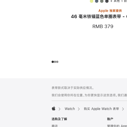
+ 其他 1 
Apple 独家提供
46 毫米铁锚蓝色单圈表带 - 
RMB 379
网
脚
表带款式取决于实际供应情况。
注
页
我们会使用你所在位置，为你更快显示送货选项。我们通过你
页
脚
Watch
购买 Apple Watch 表带
Apple
选购及了解
账户
商店
管理你的 App