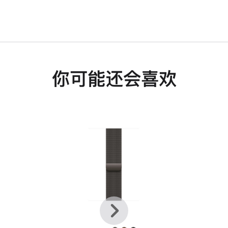
你可能还会喜欢
上
下
一
一
个
个