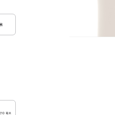
米
210 毫米