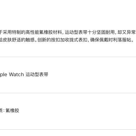
于采用特制的高性能氟橡胶材料，运动型表带十分坚固耐用，却又异常
给皮肤舒适的触感。创新的按扣加收拢式表扣，确保佩戴时利落服帖。
pple Watch 运动型表带
质：氟橡胶