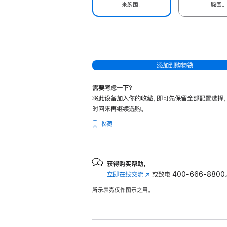
米腕围。
腕围。
添加到购物袋
需要考虑一下？
将此设备加入你的收藏，即可先保留全部配置选择
时回来再继续选购。
收藏
获得购买帮助，
立即在线交流
(在
或致电
400-666-8800
新
所示表壳仅作图示之用。
窗
口
中