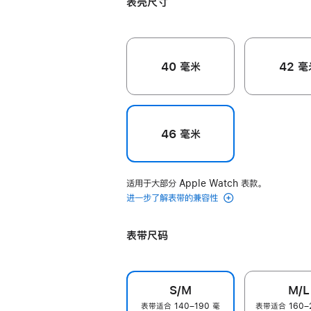
表壳尺寸
色
色
40 毫米
42 毫
46 毫米
适用于大部分 Apple Watch 表款。
进一步了解表带的兼容性
表带尺码
S/M
M/L
表带适合 140–190 毫
表带适合 160–