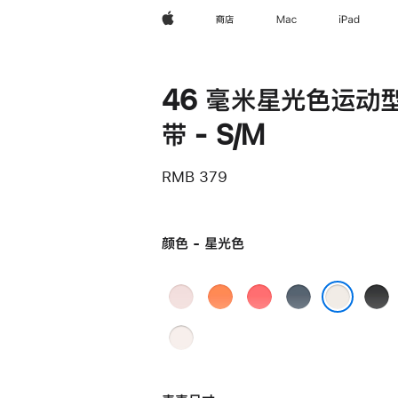
Apple
商店
Mac
iPad
46 毫米星光色运动
带 - S/M
RMB 379
颜色 - 星光色
浅
柑
亮
铁
黑
粉
橘
番
锚
色
星光色
淡
色
色
石
蓝
桃
榴
色
粉
粉