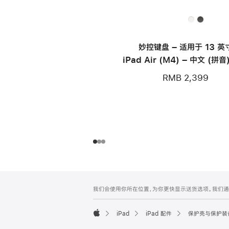
妙控键盘 – 适用于 13 英
iPad Air (M4) – 中文 (拼音
色
RMB 2,399
网
脚
我们会使用你所在位置，为你更快显示送货选项。我们通过你
注
页
页
iPad
iPad 配件
保护壳与保护装
脚
Apple