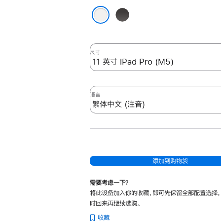
适
黑
用
色
白色
于
11
英
尺寸
寸
iPad Pro (M5)
-
语言
繁
体
中
文
(注
添加到购物袋
音)
-
需要考虑一下？
白
将此设备加入你的收藏，即可先保留全部配置选择
色
时回来再继续选购。
white
收藏