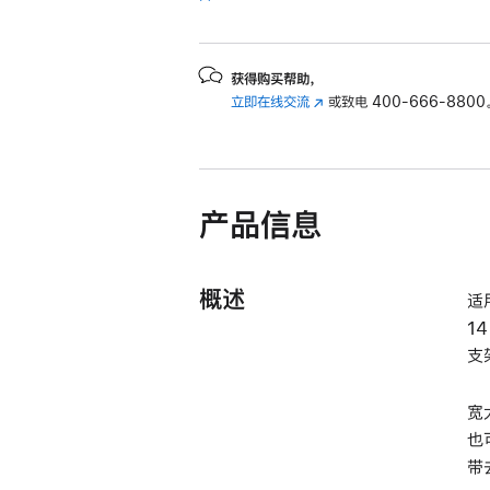
的
分
期
获得购买帮助，
付
立即在线交流
(在
或致电
400-666-8800
款
新
选
窗
口
项)
中
产品信息
打
开)
概述
适
1
支
宽
也
带