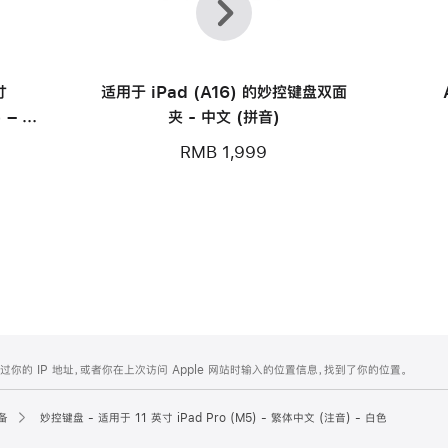
一
一
个
个
寸
适用于 iPad (A16) 的妙控键盘双面
) – 黑
夹 - 中文 (拼音)
RMB 1,999
的 IP 地址，或者你在上次访问 Apple 网站时输入的位置信息，找到了你的位置。
备
妙控键盘 - 适用于 11 英寸 iPad Pro (M5) - 繁体中文 (注音) - 白色