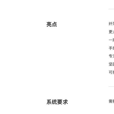
亮点
纤
更
一
手
专
坚
可
系统要求
需