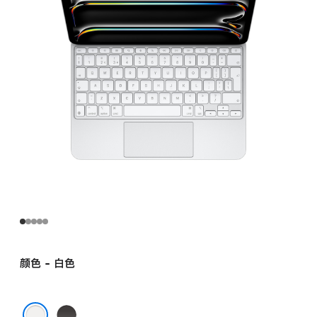
11
英
寸
iPad Pro (M5)
-
英
式
英
语
-
白
色
white
的
分
颜色 - 白色
期
付
黑
款