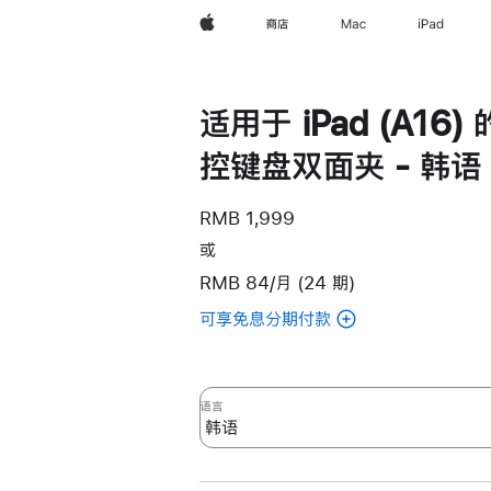
Apple
商店
Mac
iPad
适用于 iPad (A16)
控键盘双面夹 - 韩语
RMB 1,999
或
RMB 84/月 (24 期)
可享免息分期付款
(适
用
于
iPad
语言
(A16)
的
妙