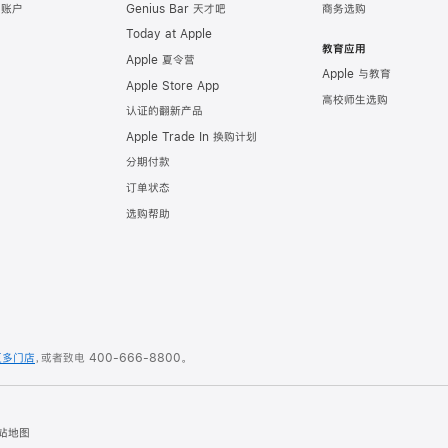
e 账户
Genius Bar 天才吧
商务选购
Today at Apple
教育应用
Apple 夏令营
Apple 与教育
Apple Store App
高校师生选购
认证的翻新产品
Apple Trade In 换购计划
分期付款
订单状态
选购帮助
更多门店
，或者致电
400-666-8800
。
站地图