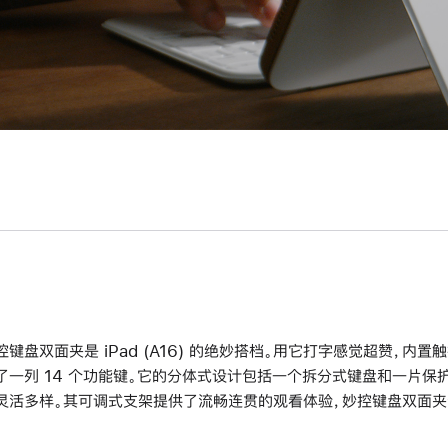
控键盘双面夹是 iPad (A16) 的绝妙搭档。用它打字感觉超赞，内
了一列 14 个功能键。它的分体式设计包括一个拆分式键盘和一片保护背
灵活多样。其可调式支架提供了流畅连贯的观看体验，妙控键盘双面夹还