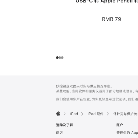
USB-C 转 Apple Pencil
RMB 79
网
脚
妙控键盘双面夹以实际供应情况为准。
注
页
某些功能、应用软件和服务仅适用于部分地区或语言。
页
我们会使用你所在位置，为你更快显示送货选项。我们通过你
脚
iPad
iPad 配件
保护壳与保护装
Apple
选购及了解
账户
商店
管理你的 App