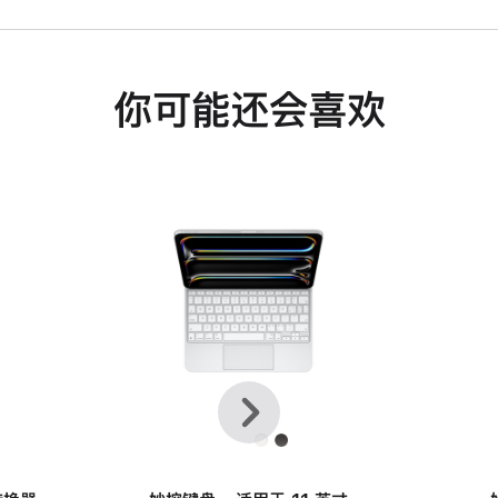
你可能还会喜欢
上
下
一
一
个
个