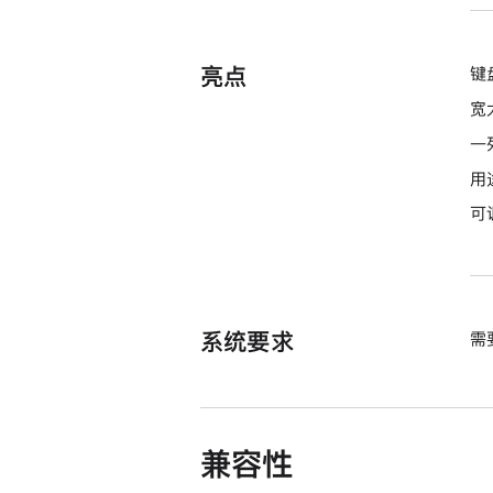
亮点
键
宽
一
用
可
系统要求
需
兼容性