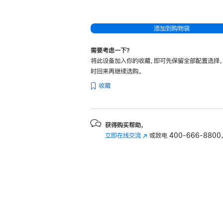
控
键
添加到购物袋
盘
双
需要考虑一下？
面
将此设备加入你的收藏，即可先保留全部配置选择
夹
时回来再继续选购。
-
收藏
韩
语
的
获得购买帮助，
分
立即在线交流
(在
或致电
400-666-8800
期
新
窗
付
口
款
中
选
打
项)
开)