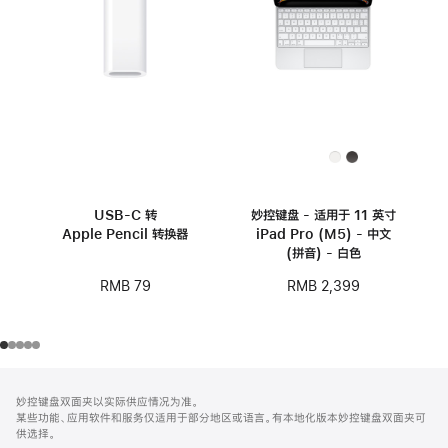
USB-C 转
妙控键盘 - 适用于 11 英寸
Apple Pencil 转换器
iPad Pro (M5) - 中文
(拼音) - 白色
RMB 79
RMB 2,399
网
脚
妙控键盘双面夹以实际供应情况为准。
注
页
某些功能、应用软件和服务仅适用于部分地区或语言。有本地化版本妙控键盘双面夹可
页
供选择。