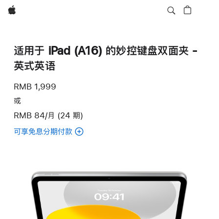
Apple
适用于 iPad (A16) 的妙控键盘双面夹 -
英式英语
RMB 1,999
或
RMB 84/月 (24 期)
可享免息分期付款
(适
用
于
iPad
(A16)
的
妙
控