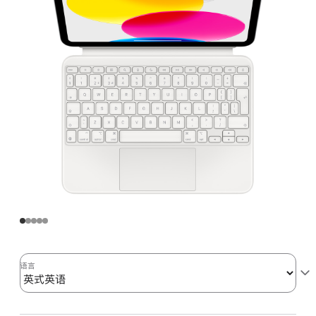
键
盘
双
面
夹
-
英
式
英
语
的
分
期
付
款
语言
选
项)