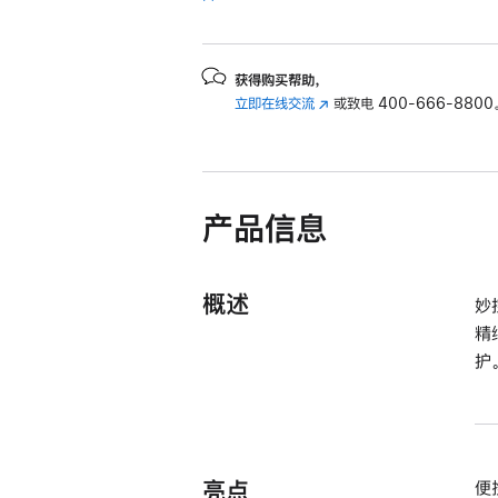
付
款
选
获得购买帮助，
项)
立即在线交流
(在
或致电
400-666-8800
新
窗
口
中
产品信息
打
开)
概述
妙
精
护
亮点
便