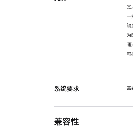
宽
一
键
为
通
可
系统要求
需
兼容性