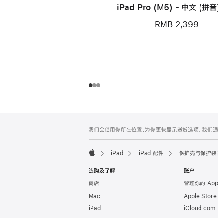
iPad Pro (M5) - 中文 (拼音
色
RMB 2,399
网
脚
我们会使用你所在位置，为你更快显示送货选项。我们通过你
注
页
页
iPad
iPad 配件
保护壳与保护装
脚
Apple
选购及了解
账户
商店
管理你的 App
Mac
Apple Stor
iPad
iCloud.com