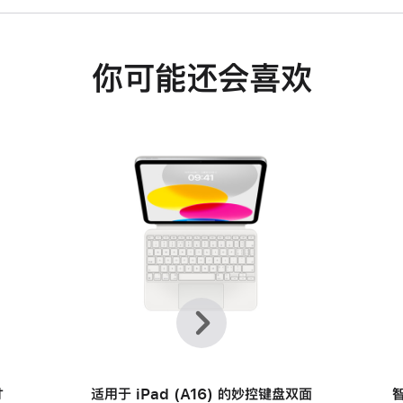
你可能还会喜欢
上
下
一
一
个
个
寸
适用于 iPad (A16) 的妙控键盘双面
智