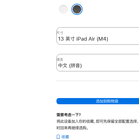
适
白
用
色
黑色
于
13 英
寸
尺寸
iPad Air (M4)
–
中
语言
文
(拼
音)
–
黑
添加到购物袋
色
black
需要考虑一下？
的
将此设备加入你的收藏，即可先保留全部配置选择
分
时回来再继续选购。
期
收藏