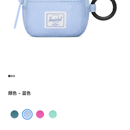
颜色 - 蓝色
暗
粉
绿
绿
色
色
蓝色
色