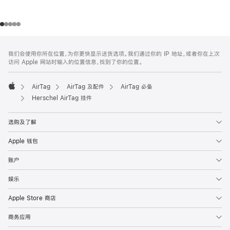
网
脚
我们会使用你所在位置，为你更快显示送货选项。我们通过你的 IP 地址，或者你在上次
注
页
访问 Apple 网站时输入的位置信息，找到了你的位置。
页
脚
AirTag
AirTag 及配件
AirTag 必备
Apple
Herschel AirTag 挂件
选购及了解
Apple 钱包
账户
娱乐
Apple Store 商店
商务应用