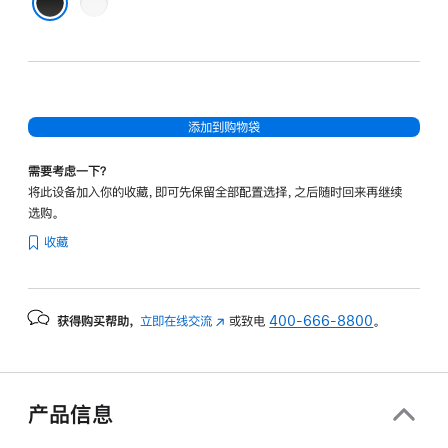
无
色
黑色
添加到购物袋
需要考虑一下？
将此设备加入你的收藏，即可先保留全部配置选择，之后随时回来再继续
选购。
收藏
获得购买帮助，
立即在线交流
(在
或致电
400-666-8800
。
新
窗
口
中
产品信息
打
开)