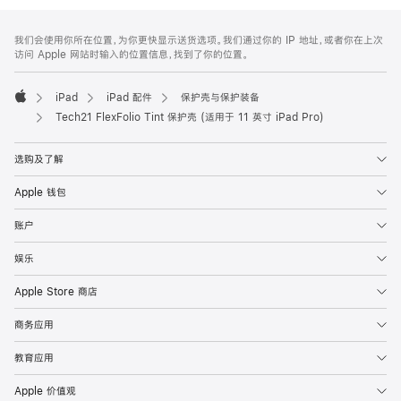
网
脚
我们会使用你所在位置，为你更快显示送货选项。我们通过你的 IP 地址，或者你在上次
注
页
访问 Apple 网站时输入的位置信息，找到了你的位置。
页
脚
iPad
iPad 配件
保护壳与保护装备
Apple
Tech21 FlexFolio Tint 保护壳 (适用于 11 英寸 iPad Pro)
选购及了解
Apple 钱包
账户
娱乐
Apple Store 商店
商务应用
教育应用
Apple 价值观