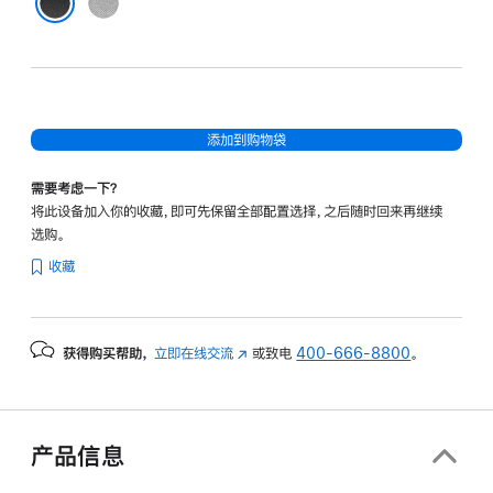
灰
色
黑色
添加到购物袋
需要考虑一下？
将此设备加入你的收藏，即可先保留全部配置选择，之后随时回来再继续
选购。
收藏
获得购买帮助，
立即在线交流
(在
或致电
400-666-8800
。
新
窗
口
中
产品信息
打
开)