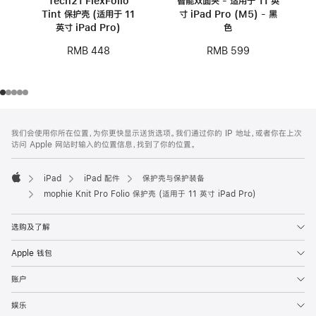
Tech21 FlexFolio
智能双面夹 - 适用于 11 英
Tint 保护壳 (适用于 11
寸 iPad Pro (M5) - 黑
英寸 iPad Pro)
色
RMB 448
RMB 599
网
脚
我们会使用你所在位置，为你更快显示送货选项。我们通过你的 IP 地址，或者你在上次
注
页
访问 Apple 网站时输入的位置信息，找到了你的位置。
页
脚
iPad
iPad 配件
保护壳与保护装备
Apple
mophie Knit Pro Folio 保护壳 (适用于 11 英寸 iPad Pro)
选购及了解
Apple 钱包
账户
娱乐