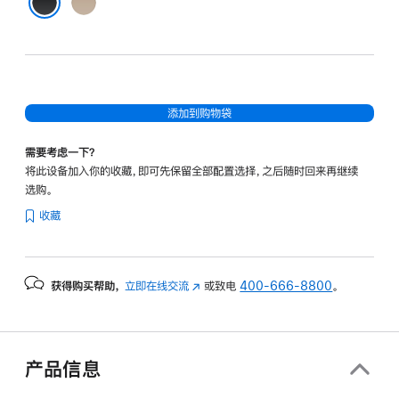
米
色
黑色
添加到购物袋
需要考虑一下？
将此设备加入你的收藏，即可先保留全部配置选择，之后随时回来再继续
选购。
收藏
获得购买帮助，
立即在线交流
(在
或致电
400-666-8800
。
新
窗
口
中
产品信息
打
开)