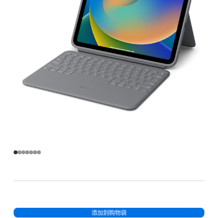
于
iPad (A16)
gray
的
分
期
付
款
选
项)
添加到购物袋