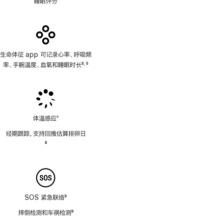
睡眠评分
生命体征 app 可记录心率、呼吸频
率、手腕温度、血氧和睡眠时长
6
5
,
脚
脚
注
注
体温感应
7
脚
经期跟踪，支持回推估算排卵日
注
脚
8
注
SOS 紧急联络
9
脚
摔倒检测和车祸检测
9
注