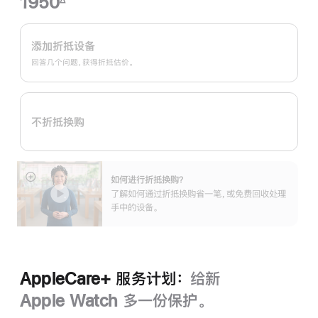
1950
脚
Apple
注
Trade
添加折抵设备
In
回答几个问题，获得折抵估价。
换
购
计
不折抵换购
划：
如何进行折抵换购？
展
了解如何通过折抵换购省一笔，或免费回收处理
开
手中的设备。
AppleCare+ 服务计划：
给新
Apple Watch 多一份保护。