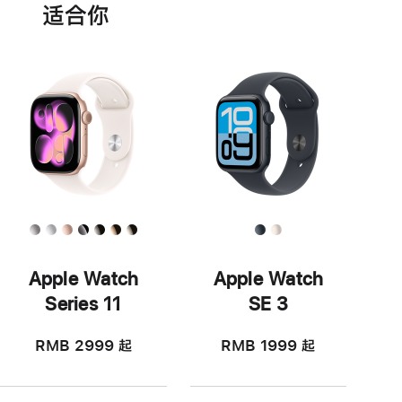
适‍合‍你
Apple Watch
Apple Watch
Series 11
SE 3
RMB 2999
起
RMB 1999
起