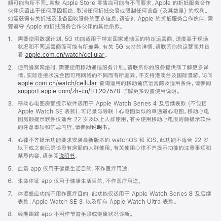
额可能有所不同。某些 Apple Store 零售店可能有不同要求。Apple 的折抵服务合作
伙伴保留出于任何原因拒绝、取消任何折抵交易或限制任何设备 (及其数量) 的权利。
如需获得有关折抵及设备回收服务的更多信息，请咨询 Apple 的折抵服务合作伙伴。需
要遵守 Apple 的折抵服务合作伙伴的其他条款。
脚
1.
需要使用数据计划。5G 功能适用于特定国家或地区的特定运营商。速度基于现场
注
状况和不同运营商而可能有所差异。有关 5G 支持的详情，请联系你的运营商并查
看
apple.com.cn/watch/cellular
。
脚
2.
使用蜂窝网络时，需要使用移动通信服务计划。请联系你的服务提供商了解更多详
注
情。实际连接状况会因可用网络的不同而有所差异。不支持港澳台及国际漫游。访问
apple.com.cn/watch/cellular
查询适用的移动通信运营商及适用条件。请参阅
support.apple.com/zh-cn/HT207578
(在
了解更多设置使用说明。
新
脚
3.
移动心电图房颤提示软件适用于 Apple Watch Series 4 及后续表款 (不包括
窗
注
Apple Watch SE 表款)，可记录与导联 I 心电图类似的单通道心电图。移动心电
口
图房颤提示软件仅适合 22 岁及以上人群使用。有关使用移动心电图房颤提示软件
中
的注意事项和禁忌内容，请参阅
说明书
。
打
开)
脚
4.
心律不齐提示功能要求安装最新版本的 watchOS 和 iOS。此功能不适合 22 岁
注
以下或之前已确诊患有房颤的人群使用。有关使用心律不齐提示功能的注意事项和
禁忌内容，请参阅
说明书
。
脚
5.
血氧 app 仅用于健康生活目的，不作医疗用途。
注
脚
6.
生命体征 app 仅用于健康生活目的，不作医疗用途。
注
脚
7.
体温感应功能不用作医疗目的。此功能仅适用于 Apple Watch Series 8 及后续
注
表款、Apple Watch SE 3，以及所有 Apple Watch Ultra 表款。
脚
8.
经期跟踪 app 不用作节育手段或健康状况诊断。