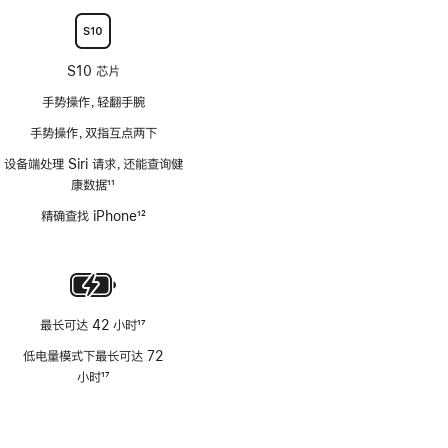
注
S10 芯片
手势操作，轻翻手腕
手势操作，双指互点两下
设备端处理 Siri 请求，还能查询健
康数据
11
脚
精确查找 iPhone
12
注
脚
注
最长可达 42 小时
17
脚
低电量模式下最长可达 72
注
小时
17
脚
注