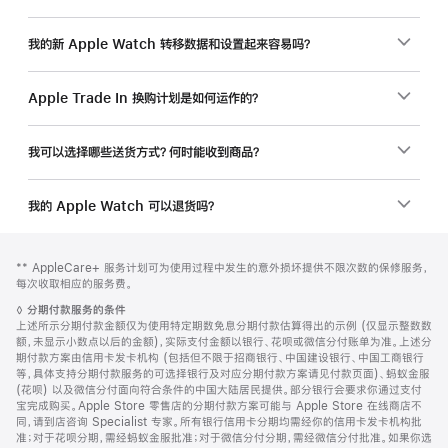
我的新 Apple Watch 转移数据和设置起来容易吗？
Apple Trade In 换购计划是如何运作的？
我可以选择哪些送货方式？何时能收到商品？
我的 Apple Watch 可以退货吗？
网
脚
脚
** AppleCare+ 服务计划可为使用过程中发生的意外损坏提供不限次数的保修服务，
注
页
注
每次收取相应的服务费。
页
脚
◊
分期付款服务的条件
脚
注
上述所示分期付款金额仅为使用特定期数免息分期付款估算得出的示例 (仅显示整数数
额，未显示小数点以后的金额)，实际支付金额以银行、花呗或微信分付账单为准。上述分
期付款方案由信用卡发卡机构 (包括但不限于招商银行、中国建设银行、中国工商银行
等，具体支持分期付款服务的可选择银行及对应分期付款方案请见付款页面)、蚂蚁金服
(花呗) 以及微信分付面向符合条件的中国大陆居民提供。部分银行会要求你通过支付
宝完成购买。Apple Store 零售店的分期付款方案可能与 Apple Store 在线商店不
同，请到店咨询 Specialist 专家。所有银行信用卡分期均需经你的信用卡发卡机构批
准；对于花呗分期，需经蚂蚁金服批准；对于微信分付分期，需经微信分付批准。如果你选