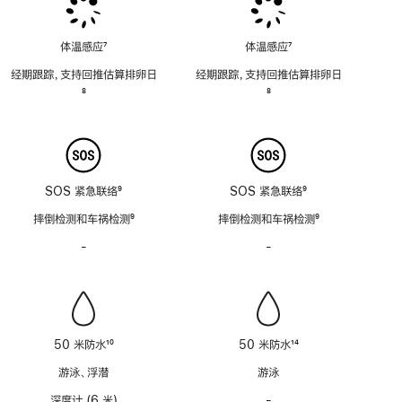
体温感应
7
体温感应
7
脚
脚
经期跟踪，支持回推估算排卵日
经期跟踪，支持回推估算排卵日
注
注
脚
8
脚
8
注
注
SOS 紧急联络
9
SOS 紧急联络
9
脚
脚
摔倒检测和车祸检测
9
摔倒检测和车祸检测
9
注
注
脚
脚
-
警
-
警
注
注
笛
笛
功
功
能
能
不
不
适
适
50 米防水
10
50 米防水
14
用
用
脚
脚
游泳、浮潜
游泳
注
注
深度计 (6 米)
-
深