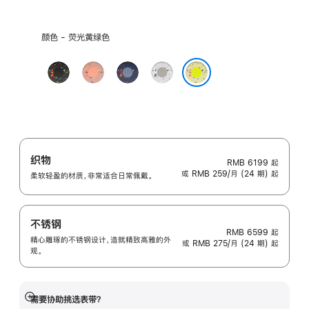
选
颜色 - 荧光黄绿色
择
颜
午
山
缎
朦
色:
夜
霞
带
胧
荧光黄绿色
黑
粉
蓝
灰
色
色
色
色
织物
RMB 6199
起
或 RMB 259/月 (24 期) 起
柔软轻盈的材质，非常适合日常佩戴。
不锈钢
RMB 6599
起
精心雕琢的不锈钢设计，造就精致高雅的外
或 RMB 275/月 (24 期) 起
观。
需要协助挑选表带？
展