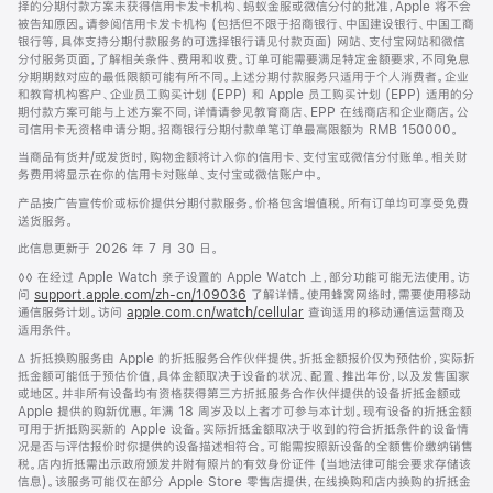
择的分期付款方案未获得信用卡发卡机构、蚂蚁金服或微信分付的批准，Apple 将不会
被告知原因。请参阅信用卡发卡机构 (包括但不限于招商银行、中国建设银行、中国工商
银行等，具体支持分期付款服务的可选择银行请见付款页面) 网站、支付宝网站和微信
分付服务页面，了解相关条件、费用和收费。订单可能需要满足特定金额要求，不同免息
分期期数对应的最低限额可能有所不同。上述分期付款服务只适用于个人消费者。企业
和教育机构客户、企业员工购买计划 (EPP) 和 Apple 员工购买计划 (EPP) 适用的分
期付款方案可能与上述方案不同，详情请参见教育商店、EPP 在线商店和企业商店。公
司信用卡无资格申请分期。招商银行分期付款单笔订单最高限额为 RMB 150000。
当商品有货并/或发货时，购物金额将计入你的信用卡、支付宝或微信分付账单。相关财
务费用将显示在你的信用卡对账单、支付宝或微信账户中。
产品按广告宣传价或标价提供分期付款服务。价格包含增值税。所有订单均可享受免费
送货服务。
此信息更新于 2026 年 7 月 30 日。
脚
◊◊ 在经过 Apple Watch 亲子设置的 Apple Watch 上，部分功能可能无法使用。访
注
问
support.apple.com/zh-cn/109036
(在
了解详情。使用蜂窝网络时，需要使用移动
通信服务计划。访问
apple.com.cn/watch/cellular
新
查询适用的移动通信运营商及
适用条件。
窗
口
脚
∆ 折抵换购服务由 Apple 的折抵服务合作伙伴提供。折抵金额报价仅为预估价，实际折
中
注
抵金额可能低于预估价值，具体金额取决于设备的状况、配置、推出年份，以及发售国家
打
或地区。并非所有设备均有资格获得第三方折抵服务合作伙伴提供的设备折抵金额或
开)
Apple 提供的购新优惠。年满 18 周岁及以上者才可参与本计划。现有设备的折抵金额
可用于折抵购买新的 Apple 设备。实际折抵金额取决于收到的符合折抵条件的设备情
况是否与评估报价时你提供的设备描述相符合。可能需按照新设备的全额售价缴纳销售
税。店内折抵需出示政府颁发并附有照片的有效身份证件 (当地法律可能会要求存储该
信息)。该服务可能仅在部分 Apple Store 零售店提供，在线换购和店内换购的折抵金