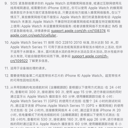
注
脚
9.
SOS 紧急联络要求你的 Apple Watch 启用蜂窝网络连接，或通过互联网使用无
注
线局域网通话，或需要你的 iPhone 在附近。你可以使用 Apple Watch 的蜂窝网
络表款在许多地方拨打紧急联络电话，只要这些地方能接入蜂窝网络服务。在以下
情况下，某些蜂窝网络可能不接受从 Apple Watch 拨打的紧急联络电话：Apple
Watch 未激活；Apple Watch 不兼容特定的蜂窝网络或未配置在特定蜂窝网络
上使用；Apple Watch 未设置蜂窝网络服务；或者该蜂窝网络不支持通过 IMS 拨
打紧急联络电话。详情请参阅
support.apple.com/zh-cn/108374
(在
和
apple.com.cn/watch/cellular
。
新
窗
脚
10.
Apple Watch Series 11 按照 ISO 22810:2010 标准，防水达到 50 米。即
口
注
Apple Watch Series 11 可用于游泳池或海滨游泳等较浅水域的水上活动，但并
中
不适用于水肺潜水、滑水、面对高速水流的各种涉水活动及深水活动。防水性能并非
打
永久有效，可能会随使用时间而下降。请参阅
support.apple.com/zh-
开)
cn/109522
了解更多信息。
脚
11.
适用于设备端处理的请求。
注
脚
12.
需要使用配备第二代超宽带技术芯片的 iPhone 和 Apple Watch。 超宽带技术
注
的可用性因地区而异。
脚
13.
从早用到晚的电池续航时间 (含睡眠跟踪) 是根据以下使用方式测出：在 24 小时
注
内，查看时间 300 次，接收通知 90 次，使用 app 15 分钟，进行体能训练的同时
通过蓝牙从 Apple Watch 播放音乐 60 分钟，使用睡眠跟踪功能 6 小时；
Apple Watch Series 11 (GPS) 的使用方式包括：在整个 24 小时的测试时间
内，通过蓝牙连接 iPhone；Apple Watch Series 11 (GPS + 蜂窝网络) 的使用
方式包括：在 24 小时内，连接蜂窝网络共 4 小时，通过蓝牙连接 iPhone 共 20
小时。低电量模式下的电池续航时间 (含睡眠跟踪) 是根据以下使用方式测出：在
38 小时内，查看时间 530 次，接收通知 160 次，使用 app 26 分钟，进行体能训
练的同时通过蓝牙从 Apple Watch 播放音乐 60 分钟，使用睡眠跟踪功能 6 小