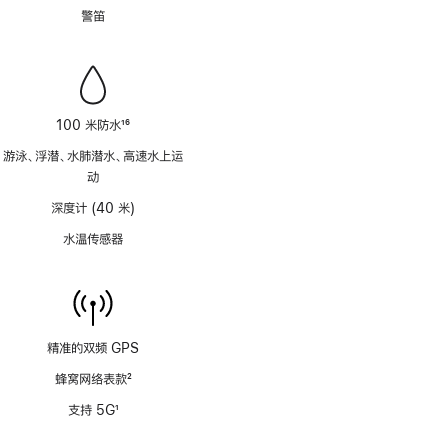
脚
警笛
注
100 米防水
16
脚
游泳、浮潜、水肺潜水、高速水上运
注
动
深度计 (40 米)
水温传感器
精准的双频 GPS
蜂窝网络表款
2
脚
支持 5G
1
注
脚