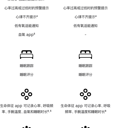
脚
动
心率过高或过低时的预警提示
心率过高或过低时的预警提示
注
心
心律不齐提示
4
心律不齐提示
4
电
脚
脚
图
低有氧适能通知
低有氧适能通知
注
注
房
血氧 app
5
-
血
颤
脚
氧
提
注
app
示
功
软
能
件
不
功
睡眠跟踪
睡眠跟踪
适
能
睡眠评分
睡眠评分
用
不
适
用
生命体征 app 可记录心率、呼吸频
生命体征 app 可记录心率、呼吸
率、手腕温度、血氧和睡眠时长
6
5
频率、手腕温度和睡眠时长
6
,
脚
脚
脚
注
注
注