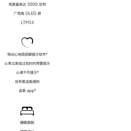
亮度最高达 3000 尼特
广视角 OLED 屏
LTPO3
移动心电图房颤提示软件
3
脚
心率过高或过低时的预警提示
注
心律不齐提示
4
脚
低有氧适能通知
注
血氧 app
5
脚
注
睡眠跟踪