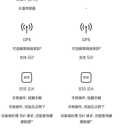
度
水温传感器
-
水
计
温
(支
传
持
感
6
器
米
功
GPS
GPS
水
能
深)
可选蜂窝网络表款
2
可选蜂窝网络表款
2
不
功
脚
脚
适
支持 5G
1
支持 5G
1
能
注
注
用
脚
脚
不
注
注
适
用
S10 芯片
S10 芯片
手势操作，轻翻手腕
手势操作，轻翻手腕
手势操作，双指互点两下
手势操作，双指互点两下
设备端处理 Siri 请求，还能查询健
设备端处理 Siri 请求，还能查询健
康数据
11
康数据
11
脚
脚