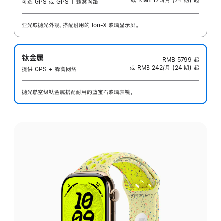
或 RMB 125/月 (24 期) 起
可选 GPS 或 GPS + 蜂窝网络
亚光或抛光外观，搭配耐用的 Ion-X 玻璃显示屏。
钛金属
RMB 5799
起
或 RMB 242/月 (24 期) 起
提供 GPS + 蜂窝网络
抛光航空级钛金属搭配耐用的蓝宝石玻璃表镜。
选
择
外
观: