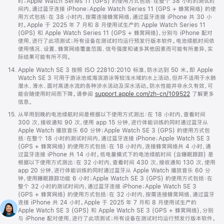
时；Apple Watch Series 11 (GPS) 的使用方式包括：在整个 38 小时的测试时
间内，通过蓝牙连接 iPhone；Apple Watch Series 11 (GPS + 蜂窝网络) 的使
用方式包括：在 38 小时内，按需连接蜂窝网络，通过蓝牙连接 iPhone 共 30 小
时。Apple 于 2025 年 7 月和 8 月使用试生产的 Apple Watch Series 11
(GPS) 和 Apple Watch Series 11 (GPS + 蜂窝网络)，分别与 iPhone 配对
使用，进行了此项测试；所有设备在测试时均运行预发行版本软件。电池续航时间依
使用情况、设置、蜂窝网络覆盖范围、信号强度和诸多其他因素而可能有所差异，实
际结果可能有所不同。
脚
14.
Apple Watch SE 3 按照 ISO 22810:2010 标准，防水达到 50 米。即 Apple
注
Watch SE 3 可用于游泳池或海滨游泳等较浅水域的水上活动，但并不适用于水肺
潜水、滑水、面对高速水流的各种涉水活动及深水活动。防水性能并非永久有效，可
能会随使用时间而下降。请参阅
support.apple.com/zh-cn/109522
了解更多
信息。
脚
15.
从早用到晚的电池续航时间是根据以下使用方式测出：在 18 小时内，查看时间
注
300 次，接收通知 90 次，使用 app 15 分钟，进行体能训练的同时通过蓝牙从
Apple Watch 播放音乐 60 分钟；Apple Watch SE 3 (GPS) 的使用方式包
括：在整个 18 小时的测试时间内，通过蓝牙连接 iPhone；Apple Watch SE 3
(GPS + 蜂窝网络) 的使用方式包括：在 18 小时内，连接蜂窝网络共 4 小时，通
过蓝牙连接 iPhone 共 14 小时。低电量模式下的电池续航时间 (含睡眠跟踪) 是
根据以下使用方式测出：在 32 小时内，查看时间 430 次，接收通知 130 次，使用
app 20 分钟，进行体能训练的同时通过蓝牙从 Apple Watch 播放音乐 60 分
钟，使用睡眠跟踪功能 6 小时；Apple Watch SE 3 (GPS) 的使用方式包括：在
整个 32 小时的测试时间内，通过蓝牙连接 iPhone；Apple Watch SE 3
(GPS + 蜂窝网络) 的使用方式包括：在 32 小时内，按需连接蜂窝网络，通过蓝牙
连接 iPhone 共 24 小时。Apple 于 2025 年 7 月和 8 月使用试生产的
Apple Watch SE 3 (GPS) 和 Apple Watch SE 3 (GPS + 蜂窝网络)，分别
与 iPhone 配对使用，进行了此项测试；所有设备在测试时均运行预发行版本软件。