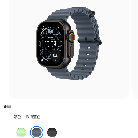
选
颜色 - 铁锚蓝色
择
颜
霓
黑
色:
虹
色