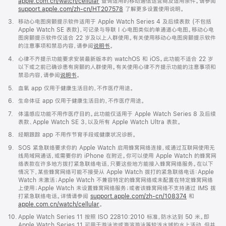
apple.com.cn/watch/cellular
查询适用的移动通信运营商及适用条件。请参阅
support.apple.com/zh-cn/HT207578
(在
了解更多设置使用说明。
新
脚
3.
移动心电图房颤提示软件适用于 Apple Watch Series 4 及后续表款 (不包括
窗
注
Apple Watch SE 表款)，可记录与导联 I 心电图类似的单通道心电图。移动心电
口
图房颤提示软件仅适合 22 岁及以上人群使用。有关使用移动心电图房颤提示软件
中
的注意事项和禁忌内容，请参阅
说明书
。
打
开)
脚
4.
心律不齐提示功能要求安装最新版本的 watchOS 和 iOS。此功能不适合 22 岁
注
以下或之前已确诊患有房颤的人群使用。有关使用心律不齐提示功能的注意事项和
禁忌内容，请参阅
说明书
。
脚
5.
血氧 app 仅用于健康生活目的，不作医疗用途。
注
脚
6.
生命体征 app 仅用于健康生活目的，不作医疗用途。
注
脚
7.
体温感应功能不用作医疗目的。此功能仅适用于 Apple Watch Series 8 及后续
注
表款、Apple Watch SE 3，以及所有 Apple Watch Ultra 表款。
脚
8.
经期跟踪 app 不用作节育手段或健康状况诊断。
注
脚
9.
SOS 紧急联络要求你的 Apple Watch 启用蜂窝网络连接，或通过互联网使用无
注
线局域网通话，或需要你的 iPhone 在附近。你可以使用 Apple Watch 的蜂窝网
络表款在许多地方拨打紧急联络电话，只要这些地方能接入蜂窝网络服务。在以下
情况下，某些蜂窝网络可能不接受从 Apple Watch 拨打的紧急联络电话：Apple
Watch 未激活；Apple Watch 不兼容特定的蜂窝网络或未配置在特定蜂窝网络
上使用；Apple Watch 未设置蜂窝网络服务；或者该蜂窝网络不支持通过 IMS 拨
打紧急联络电话。详情请参阅
support.apple.com/zh-cn/108374
(在
和
apple.com.cn/watch/cellular
。
新
窗
脚
10.
Apple Watch Series 11 按照 ISO 22810:2010 标准，防水达到 50 米。即
口
注
Apple Watch Series 11 可用于游泳池或海滨游泳等较浅水域的水上活动，但并