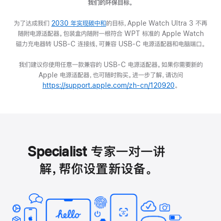
我们的环保目标。
为了达成我们
2030 年实现碳中和
(在
的目标，Apple Watch Ultra 3 不再
随附电源适配器。包装盒内随附一根符合 WPT 标准的 Apple Watch
新
磁力充电器转 USB-C 连接线，可兼容 USB-C 电源适配器和电脑端口。
窗
口
我们建议你使用任意一款兼容的 USB-C 电源适配器。如果你需要新的
中
Apple 电源适配器，也可随时购买。进一步了解，请访问
打
https://support.apple.com/zh-cn/120920
开)
(在
。
新
窗
口
中
打
开)
Specialist 专家一对一讲
解，帮你设置新设备。