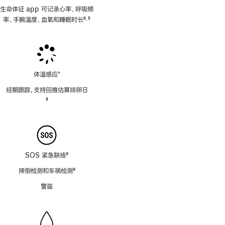
生命体征 app 可记录心率、呼吸频
率、手腕温度、血氧和睡眠时长
6
5
,
脚
脚
注
注
体温感应
7
脚
经期跟踪，支持回推估算排卵日
注
脚
8
注
SOS 紧急联络
9
脚
摔倒检测和车祸检测
9
注
脚
警笛
注