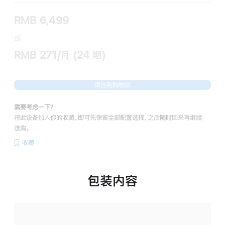
RMB 6,499
或
RMB 271/月 (24 期)
添加到购物袋
需要考虑一下？
将此设备加入你的收藏，即可先保留全部配置选择，之后随时回来再继续
选购。
收藏
包装内容