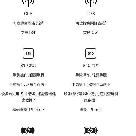
6
器
米
功
GPS
GPS
水
能
深)
可选蜂窝网络表款
2
可选蜂窝网络表款
2
不
功
脚
脚
适
支持 5G
1
支持 5G
1
能
注
注
用
脚
脚
不
注
注
适
用
S10 芯片
S10 芯片
手势操作，轻翻手腕
手势操作，轻翻手腕
手势操作，双指互点两下
手势操作，双指互点两下
设备端处理 Siri 请求，还能查询健
设备端处理 Siri 请求，还能查询健
康数据
11
康数据
11
脚
脚
精确查找 iPhone
12
查找 iPhone
注
注
脚
注