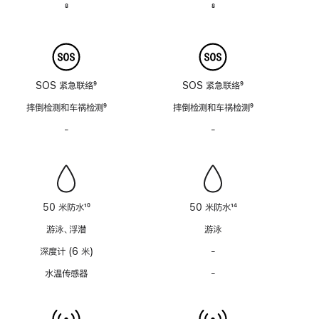
注
注
脚
8
脚
8
注
注
SOS 紧急联络
9
SOS 紧急联络
9
脚
脚
摔倒检测和车祸检测
9
摔倒检测和车祸检测
9
注
注
脚
脚
-
警
-
警
注
注
笛
笛
功
功
能
能
不
不
适
适
50 米防水
10
50 米防水
14
用
用
脚
脚
游泳、浮潜
游泳
注
注
深度计 (6 米)
-
深
度
水温传感器
-
水
计
温
(支
传
持
感