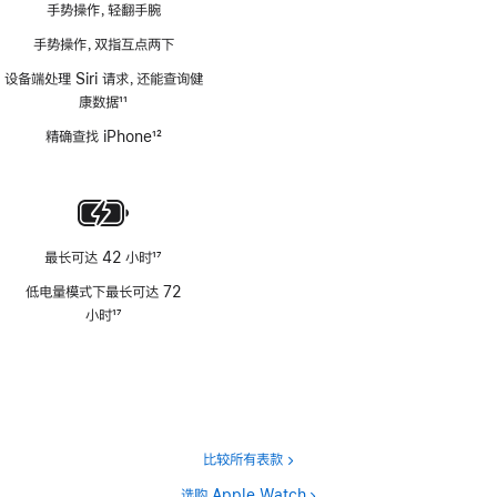
手势操作，轻翻手腕
手势操作，双指互点两下
设备端处理 Siri 请求，还能查询健
康数据
11
脚
精确查找 iPhone
12
注
脚
注
最长可达 42 小时
17
脚
低电量模式下最长可达 72
注
小时
17
脚
注
比较所有表款
选购 Apple Watch