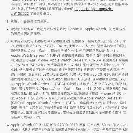
中
不适用于水肺潜水、滑水、面对高速水流的各种涉水活动及深水活动。防水性能并非
打
永久有效，可能会随使用时间而下降。请参阅
support.apple.com/zh-
开)
cn/109522
了解更多信息。
脚
11.
适用于设备端处理的请求。
注
脚
12.
需要使用配备第二代超宽带技术芯片的 iPhone 和 Apple Watch。 超宽带技术
注
的可用性因地区而异。
脚
13.
从早用到晚的电池续航时间 (含睡眠跟踪) 是根据以下使用方式测出：在 24 小时
注
内，查看时间 300 次，接收通知 90 次，使用 app 15 分钟，进行体能训练的同时
通过蓝牙从 Apple Watch 播放音乐 60 分钟，使用睡眠跟踪功能 6 小时；
Apple Watch Series 11 (GPS) 的使用方式包括：在整个 24 小时的测试时间
内，通过蓝牙连接 iPhone；Apple Watch Series 11 (GPS + 蜂窝网络) 的使用
方式包括：在 24 小时内，连接蜂窝网络共 4 小时，通过蓝牙连接 iPhone 共 20
小时。低电量模式下的电池续航时间 (含睡眠跟踪) 是根据以下使用方式测出：在
38 小时内，查看时间 530 次，接收通知 160 次，使用 app 26 分钟，进行体能训
练的同时通过蓝牙从 Apple Watch 播放音乐 60 分钟，使用睡眠跟踪功能 6 小
时；Apple Watch Series 11 (GPS) 的使用方式包括：在整个 38 小时的测试时
间内，通过蓝牙连接 iPhone；Apple Watch Series 11 (GPS + 蜂窝网络) 的使
用方式包括：在 38 小时内，按需连接蜂窝网络，通过蓝牙连接 iPhone 共 30 小
时。Apple 于 2025 年 7 月和 8 月使用试生产的 Apple Watch Series 11
(GPS) 和 Apple Watch Series 11 (GPS + 蜂窝网络)，分别与 iPhone 配对
使用，进行了此项测试；所有设备在测试时均运行预发行版本软件。电池续航时间依
使用情况、设置、蜂窝网络覆盖范围、信号强度和诸多其他因素而可能有所差异，实
际结果可能有所不同。
脚
14.
Apple Watch SE 3 按照 ISO 22810:2010 标准，防水达到 50 米。即 Apple
注
Watch SE 3 可用于游泳池或海滨游泳等较浅水域的水上活动，但并不适用于水肺