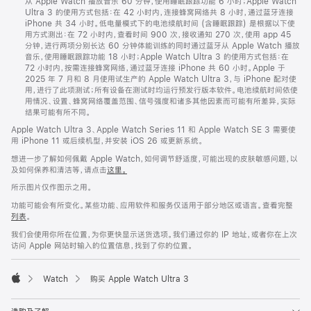
从 Apple Watch 播放音乐 60 分钟，使用睡眠跟踪功能 6 小时；Apple Watch
Ultra 3 的使用方式包括：在 42 小时内，连接蜂窝网络共 8 小时，通过蓝牙连接
iPhone 共 34 小时。低电量模式下的电池续航时间 (含睡眠跟踪) 是根据以下使
用方式测出：在 72 小时内，查看时间 900 次，接收通知 270 次，使用 app 45
分钟，进行两项分别长达 60 分钟体能训练的同时通过蓝牙从 Apple Watch 播放
音乐，使用睡眠跟踪功能 18 小时；Apple Watch Ultra 3 的使用方式包括：在
72 小时内，按需连接蜂窝网络，通过蓝牙连接 iPhone 共 60 小时。Apple 于
2025 年 7 月和 8 月使用试生产的 Apple Watch Ultra 3，与 iPhone 配对使
用，进行了此项测试；所有设备在测试时均运行预发行版本软件。电池续航时间依使
用情况、设置、蜂窝网络覆盖范围、信号强度和诸多其他因素而可能有所差异，实际
结果可能有所不同。
Apple Watch Ultra 3、Apple Watch Series 11 和 Apple Watch SE 3 需要使
用 iPhone 11 或后续机型，并安装 iOS 26 或更新系统。
想进一步了解如何佩戴 Apple Watch，如何调节舒适度，可能出现的皮肤敏感问题，以
及如何保养和清洁等，请点击
这里。
所示图片仅作图示之用。
功能可能会有所变化。某些功能、应用软件和服务仅适用于部分地区或语言。查看完整
列表
。
我们会使用你所在位置，为你更快显示送货选项。我们通过你的 IP 地址，或者你在上次
访问 Apple 网站时输入的位置信息，找到了你的位置。
Watch
购买 Apple Watch Ultra 3
Apple