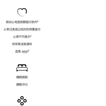
移动心电图房颤提示软件
3
脚
心率过高或过低时的预警提示
注
心律不齐提示
4
脚
低有氧适能通知
注
血氧 app
5
脚
注
睡眠跟踪
睡眠评分