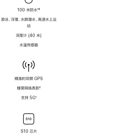
100 米防水
16
脚
游泳、浮潜、水肺潜水、高速水上运
注
动
深度计 (40 米)
水温传感器
精准的双频 GPS
蜂窝网络表款
2
脚
支持 5G
1
注
脚
注
S10 芯片