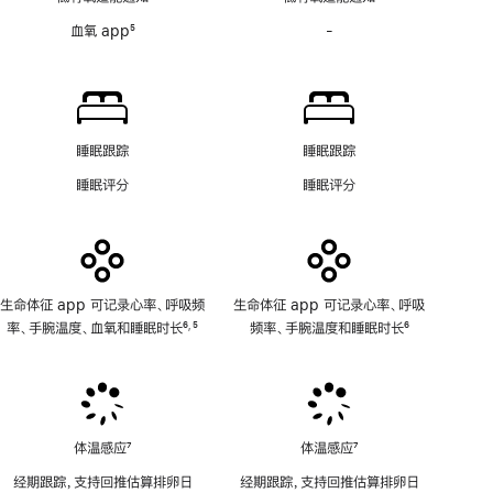
注
注
房
血氧 app
5
-
血
颤
脚
氧
提
注
app
示
功
软
能
件
不
功
睡眠跟踪
睡眠跟踪
适
能
睡眠评分
睡眠评分
用
不
适
用
生命体征 app 可记录心率、呼吸频
生命体征 app 可记录心率、呼吸
率、手腕温度、血氧和睡眠时长
6
5
频率、手腕温度和睡眠时长
6
,
脚
脚
脚
注
注
注
体温感应
7
体温感应
7
脚
脚
经期跟踪，支持回推估算排卵日
经期跟踪，支持回推估算排卵日