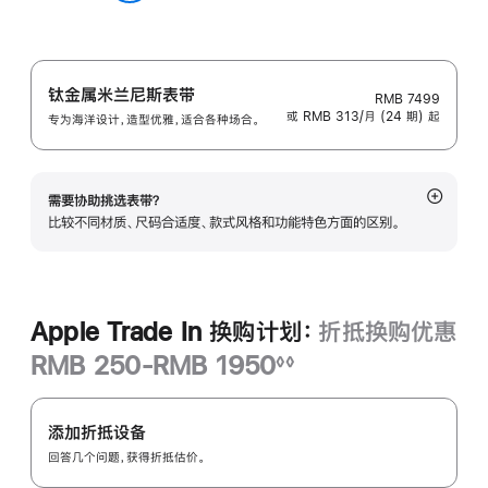
铁锚蓝色
绿
色
钛金属米兰尼斯表带
RMB 7499
或 RMB 313/月 (24 期) 起
专为海洋设计，造型优雅，适合各种场合。
需要协助挑选表带？
展
比较不同材质、尺码合适度、款式风格和功能特色方面的区别。
开
Apple Trade In 换购计划：
折抵换购优惠
RMB 250-RMB 1950
◊◊
脚
Apple
注
Trade
添加折抵设备
In
回答几个问题，获得折抵估价。
换