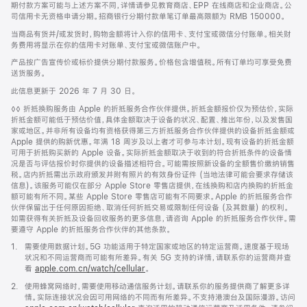
期付款方案可能与上述方案不同，详情请参见教育商店、EPP 在线商店和企业商店。公
司信用卡无资格申请分期。招商银行分期付款单笔订单最高限额为 RMB 150000。
当商品有货并/或发货时，购物金额将计入你的信用卡、支付宝或微信分付账单。相关财
务费用将显示在你的信用卡对账单、支付宝或微信账户中。
产品按广告宣传价或标价提供分期付款服务。价格包含增值税。所有订单均可享受免费
送货服务。
此信息更新于 2026 年 7 月 30 日。
脚
◊◊ 折抵换购服务由 Apple 的折抵服务合作伙伴提供。折抵金额报价仅为预估价，实际
注
折抵金额可能低于预估价值，具体金额取决于设备的状况、配置、推出年份，以及发售国
家或地区。并非所有设备均有资格获得第三方折抵服务合作伙伴提供的设备折抵金额或
Apple 提供的购新优惠。年满 18 周岁及以上者才可参与本计划。现有设备的折抵金额
可用于折抵购买新的 Apple 设备。实际折抵金额取决于收到的符合折抵条件的设备情
况是否与评估报价时你提供的设备描述相符合。可能需按照新设备的全额售价缴纳销售
税。店内折抵需出示政府颁发并附有照片的有效身份证件 (当地法律可能会要求存储该
信息)。该服务可能仅在部分 Apple Store 零售店提供，在线换购和店内换购的折抵金
额可能有所不同。某些 Apple Store 零售店可能有不同要求。Apple 的折抵服务合作
伙伴保留出于任何原因拒绝、取消任何折抵交易或限制任何设备 (及其数量) 的权利。
如需获得有关折抵及设备回收服务的更多信息，请咨询 Apple 的折抵服务合作伙伴。需
要遵守 Apple 的折抵服务合作伙伴的其他条款。
脚
1.
需要使用数据计划。5G 功能适用于特定国家或地区的特定运营商。速度基于现场
注
状况和不同运营商而可能有所差异。有关 5G 支持的详情，请联系你的运营商并查
看
apple.com.cn/watch/cellular
。
脚
2.
使用蜂窝网络时，需要使用移动通信服务计划。请联系你的服务提供商了解更多详
注
情。实际连接状况会因可用网络的不同而有所差异。不支持港澳台及国际漫游。访问