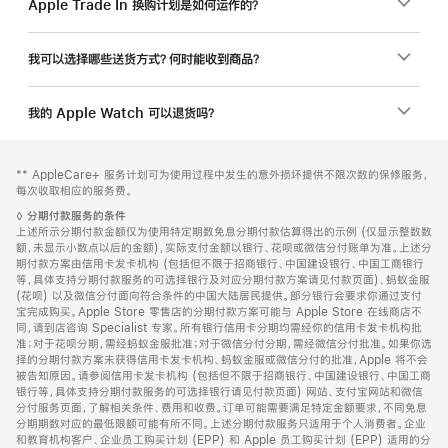
Apple Trade In 换购计划是如何运作的？
我可以选择哪些送货方式？何时能收到商品？
我的 Apple Watch 可以退货吗？
网
脚
脚
** AppleCare+ 服务计划可为使用过程中发生的意外损坏提供不限次数的保修服务，
注
页
注
每次收取相应的服务费。
页
脚
◊
分期付款服务的条件
脚
注
上述所示分期付款金额仅为使用特定期数免息分期付款估算得出的示例 (仅显示整数数
额，未显示小数点以后的金额)，实际支付金额以银行、花呗或微信分付账单为准。上述分
期付款方案由信用卡发卡机构 (包括但不限于招商银行、中国建设银行、中国工商银行
等，具体支持分期付款服务的可选择银行及对应分期付款方案请见付款页面)、蚂蚁金服
(花呗) 以及微信分付面向符合条件的中国大陆居民提供。部分银行会要求你通过支付
宝完成购买。Apple Store 零售店的分期付款方案可能与 Apple Store 在线商店不
同，请到店咨询 Specialist 专家。所有银行信用卡分期均需经你的信用卡发卡机构批
准；对于花呗分期，需经蚂蚁金服批准；对于微信分付分期，需经微信分付批准。如果你选
择的分期付款方案未获得信用卡发卡机构、蚂蚁金服或微信分付的批准，Apple 将不会
被告知原因。请参阅信用卡发卡机构 (包括但不限于招商银行、中国建设银行、中国工商
银行等，具体支持分期付款服务的可选择银行请见付款页面) 网站、支付宝网站和微信
分付服务页面，了解相关条件、费用和收费。订单可能需要满足特定金额要求，不同免息
分期期数对应的最低限额可能有所不同。上述分期付款服务只适用于个人消费者。企业
和教育机构客户、企业员工购买计划 (EPP) 和 Apple 员工购买计划 (EPP) 适用的分