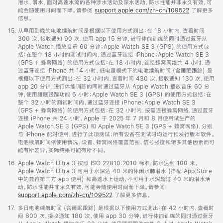
潜水、滑水、面对高速水流的各种涉水活动及深水活动。防水性能并非永久有效，可
能会随使用时间而下降。请参阅
support.apple.com/zh-cn/109522
了解更多
信息。
脚
15.
从早用到晚的电池续航时间是根据以下使用方式测出：在 18 小时内，查看时间
注
300 次，接收通知 90 次，使用 app 15 分钟，进行体能训练的同时通过蓝牙从
Apple Watch 播放音乐 60 分钟；Apple Watch SE 3 (GPS) 的使用方式包
括：在整个 18 小时的测试时间内，通过蓝牙连接 iPhone；Apple Watch SE 3
(GPS + 蜂窝网络) 的使用方式包括：在 18 小时内，连接蜂窝网络共 4 小时，通
过蓝牙连接 iPhone 共 14 小时。低电量模式下的电池续航时间 (含睡眠跟踪) 是
根据以下使用方式测出：在 32 小时内，查看时间 430 次，接收通知 130 次，使用
app 20 分钟，进行体能训练的同时通过蓝牙从 Apple Watch 播放音乐 60 分
钟，使用睡眠跟踪功能 6 小时；Apple Watch SE 3 (GPS) 的使用方式包括：在
整个 32 小时的测试时间内，通过蓝牙连接 iPhone；Apple Watch SE 3
(GPS + 蜂窝网络) 的使用方式包括：在 32 小时内，按需连接蜂窝网络，通过蓝牙
连接 iPhone 共 24 小时。Apple 于 2025 年 7 月和 8 月使用试生产的
Apple Watch SE 3 (GPS) 和 Apple Watch SE 3 (GPS + 蜂窝网络)，分别
与 iPhone 配对使用，进行了此项测试；所有设备在测试时均运行预发行版本软件。
电池续航时间依使用情况、设置、蜂窝网络覆盖范围、信号强度和诸多其他因素而可
能有所差异，实际结果可能有所不同。
脚
16.
Apple Watch Ultra 3 按照 ISO 22810:2010 标准，防水达到 100 米。
注
Apple Watch Ultra 3 可用于水深达 40 米的休闲水肺潜水 (搭配 App Store
中的兼容第三方 app 使用) 和高速水上运动，不可用于水深超过 40 米的潜水活
动。防水性能并非永久有效，可能会随使用时间而下降。请参阅
support.apple.com/zh-cn/109522
了解更多信息。
脚
17.
多日电池续航时间 (含睡眠跟踪) 是根据以下使用方式测出：在 42 小时内，查看时
注
间 600 次，接收通知 180 次，使用 app 30 分钟，进行体能训练的同时通过蓝牙