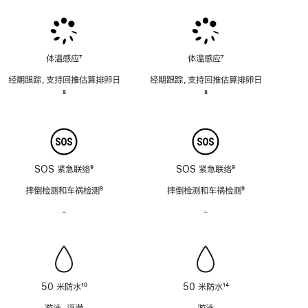
注
注
注
体温感应
7
体温感应
7
脚
脚
经期跟踪，支持回推估算排卵日
经期跟踪，支持回推估算排卵日
注
注
脚
8
脚
8
注
注
SOS 紧急联络
9
SOS 紧急联络
9
脚
脚
摔倒检测和车祸检测
9
摔倒检测和车祸检测
9
注
注
脚
脚
-
警
-
警
注
注
笛
笛
功
功
能
能
不
不
适
适
50 米防水
10
50 米防水
14
用
用
脚
脚
游泳、浮潜
游泳