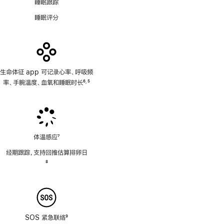
睡眠跟踪
睡眠评分
生命体征 app 可记录心率、呼吸频
率、手腕温度、血氧和睡眠时长
6
5
,
脚
脚
注
注
体温感应
7
脚
经期跟踪，支持回推估算排卵日
注
脚
8
注
SOS 紧急联络
9