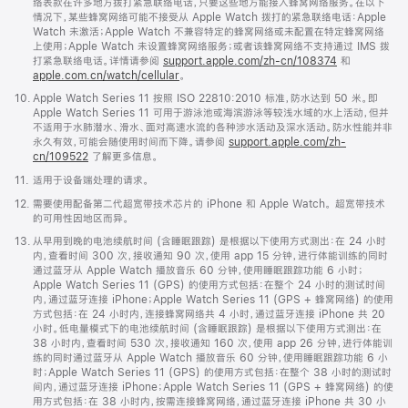
络表款在许多地方拨打紧急联络电话，只要这些地方能接入蜂窝网络服务。在以下
情况下，某些蜂窝网络可能不接受从 Apple Watch 拨打的紧急联络电话：Apple
Watch 未激活；Apple Watch 不兼容特定的蜂窝网络或未配置在特定蜂窝网络
上使用；Apple Watch 未设置蜂窝网络服务；或者该蜂窝网络不支持通过 IMS 拨
打紧急联络电话。详情请参阅
support.apple.com/zh-cn/108374
(在
和
apple.com.cn/watch/cellular
。
新
窗
脚
10.
Apple Watch Series 11 按照 ISO 22810:2010 标准，防水达到 50 米。即
口
注
Apple Watch Series 11 可用于游泳池或海滨游泳等较浅水域的水上活动，但并
中
不适用于水肺潜水、滑水、面对高速水流的各种涉水活动及深水活动。防水性能并非
打
永久有效，可能会随使用时间而下降。请参阅
support.apple.com/zh-
开)
cn/109522
了解更多信息。
脚
11.
适用于设备端处理的请求。
注
脚
12.
需要使用配备第二代超宽带技术芯片的 iPhone 和 Apple Watch。 超宽带技术
注
的可用性因地区而异。
脚
13.
从早用到晚的电池续航时间 (含睡眠跟踪) 是根据以下使用方式测出：在 24 小时
注
内，查看时间 300 次，接收通知 90 次，使用 app 15 分钟，进行体能训练的同时
通过蓝牙从 Apple Watch 播放音乐 60 分钟，使用睡眠跟踪功能 6 小时；
Apple Watch Series 11 (GPS) 的使用方式包括：在整个 24 小时的测试时间
内，通过蓝牙连接 iPhone；Apple Watch Series 11 (GPS + 蜂窝网络) 的使用
方式包括：在 24 小时内，连接蜂窝网络共 4 小时，通过蓝牙连接 iPhone 共 20
小时。低电量模式下的电池续航时间 (含睡眠跟踪) 是根据以下使用方式测出：在
38 小时内，查看时间 530 次，接收通知 160 次，使用 app 26 分钟，进行体能训
练的同时通过蓝牙从 Apple Watch 播放音乐 60 分钟，使用睡眠跟踪功能 6 小
时；Apple Watch Series 11 (GPS) 的使用方式包括：在整个 38 小时的测试时
间内，通过蓝牙连接 iPhone；Apple Watch Series 11 (GPS + 蜂窝网络) 的使
用方式包括：在 38 小时内，按需连接蜂窝网络，通过蓝牙连接 iPhone 共 30 小