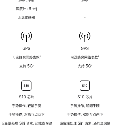
注
注
深度计 (6 米)
-
深
度
水温传感器
-
水
计
温
(支
传
持
感
6
器
米
功
GPS
GPS
水
能
深)
可选蜂窝网络表款
2
可选蜂窝网络表款
2
不
功
脚
脚
适
支持 5G
1
支持 5G
1
能
注
注
用
脚
脚
不
注
注
适
用
S10 芯片
S10 芯片
手势操作，轻翻手腕
手势操作，轻翻手腕
手势操作，双指互点两下
手势操作，双指互点两下
设备端处理 Siri 请求，还能查询健
设备端处理 Siri 请求，还能查询健