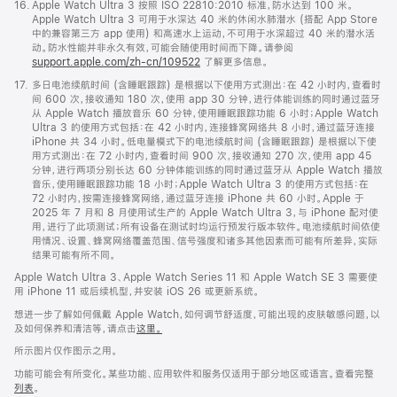
脚
16.
Apple Watch Ultra 3 按照 ISO 22810:2010 标准，防水达到 100 米。
注
Apple Watch Ultra 3 可用于水深达 40 米的休闲水肺潜水 (搭配 App Store
中的兼容第三方 app 使用) 和高速水上运动，不可用于水深超过 40 米的潜水活
动。防水性能并非永久有效，可能会随使用时间而下降。请参阅
support.apple.com/zh-cn/109522
了解更多信息。
脚
17.
多日电池续航时间 (含睡眠跟踪) 是根据以下使用方式测出：在 42 小时内，查看时
注
间 600 次，接收通知 180 次，使用 app 30 分钟，进行体能训练的同时通过蓝牙
从 Apple Watch 播放音乐 60 分钟，使用睡眠跟踪功能 6 小时；Apple Watch
Ultra 3 的使用方式包括：在 42 小时内，连接蜂窝网络共 8 小时，通过蓝牙连接
iPhone 共 34 小时。低电量模式下的电池续航时间 (含睡眠跟踪) 是根据以下使
用方式测出：在 72 小时内，查看时间 900 次，接收通知 270 次，使用 app 45
分钟，进行两项分别长达 60 分钟体能训练的同时通过蓝牙从 Apple Watch 播放
音乐，使用睡眠跟踪功能 18 小时；Apple Watch Ultra 3 的使用方式包括：在
72 小时内，按需连接蜂窝网络，通过蓝牙连接 iPhone 共 60 小时。Apple 于
2025 年 7 月和 8 月使用试生产的 Apple Watch Ultra 3，与 iPhone 配对使
用，进行了此项测试；所有设备在测试时均运行预发行版本软件。电池续航时间依使
用情况、设置、蜂窝网络覆盖范围、信号强度和诸多其他因素而可能有所差异，实际
结果可能有所不同。
Apple Watch Ultra 3、Apple Watch Series 11 和 Apple Watch SE 3 需要使
用 iPhone 11 或后续机型，并安装 iOS 26 或更新系统。
想进一步了解如何佩戴 Apple Watch，如何调节舒适度，可能出现的皮肤敏感问题，以
及如何保养和清洁等，请点击
这里。
所示图片仅作图示之用。
功能可能会有所变化。某些功能、应用软件和服务仅适用于部分地区或语言。查看完整
列表
。