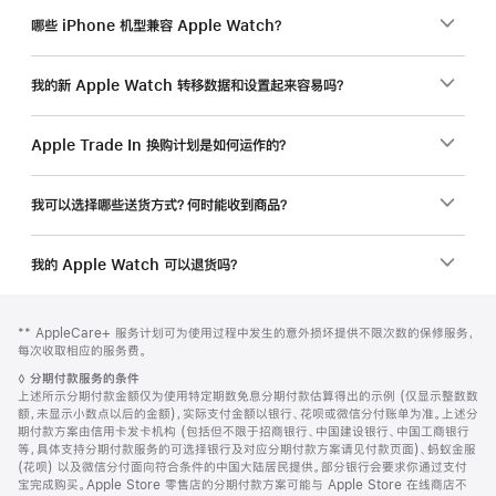
哪些 iPhone 机型兼容 Apple Watch？
我的新 Apple Watch 转移数据和设置起来容易吗？
Apple Trade In 换购计划是如何运作的？
我可以选择哪些送货方式？何时能收到商品？
我的 Apple Watch 可以退货吗？
网
脚
脚
** AppleCare+ 服务计划可为使用过程中发生的意外损坏提供不限次数的保修服务，
注
页
注
每次收取相应的服务费。
页
脚
◊
分期付款服务的条件
脚
注
上述所示分期付款金额仅为使用特定期数免息分期付款估算得出的示例 (仅显示整数数
额，未显示小数点以后的金额)，实际支付金额以银行、花呗或微信分付账单为准。上述分
期付款方案由信用卡发卡机构 (包括但不限于招商银行、中国建设银行、中国工商银行
等，具体支持分期付款服务的可选择银行及对应分期付款方案请见付款页面)、蚂蚁金服
(花呗) 以及微信分付面向符合条件的中国大陆居民提供。部分银行会要求你通过支付
宝完成购买。Apple Store 零售店的分期付款方案可能与 Apple Store 在线商店不