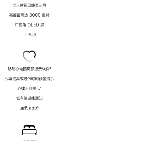
全天候视网膜显示屏
亮度最高达 3000 尼特
广视角 OLED 屏
LTPO3
移动心电图房颤提示软件
3
脚
心率过高或过低时的预警提示
注
心律不齐提示
4
脚
低有氧适能通知
注
血氧 app
5
脚
注