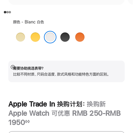
选
颜色 - Blanc 白色
择
颜
Grège
Jaune
Noir
Orange
色:
米
黄
黑
橙
Blanc 白色
灰
色
色
色
色
需要协助挑选表带？
展
比较不同材质、尺码合适度、款式风格和功能特色方面的区别。
开
Apple Trade In 换购计划：
换购新
Apple Watch 可优惠 RMB 250-RMB
1950
◊◊
脚
Apple
注