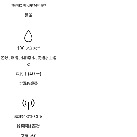
脚
摔倒检测和车祸检测
9
注
脚
警笛
注
100 米防水
16
脚
游泳、浮潜、水肺潜水、高速水上运
注
动
深度计 (40 米)
水温传感器
精准的双频 GPS
蜂窝网络表款
2
脚
支持 5G
1