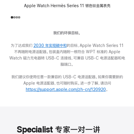
Apple Watch Hermès Series 11 银色钛金属表壳
我们的环保目标。
为了达成我们
2030 年实现碳中和
(在
的目标，Apple Watch Series 11
不再随附电源适配器。包装盒内随附一根符合 WPT 标准的 Apple
新
Watch 磁力充电器转 USB-C 连接线，可兼容 USB-C 电源适配器和电
窗
脑端口。
口
中
我们建议你使用任意一款兼容的 USB-C 电源适配器。如果你需要新的
打
Apple 电源适配器，也可随时购买。进一步了解，请访问
开)
https://support.apple.com/zh-cn/120920
(在
。
新
窗
口
中
打
开)
Specialist 专家一对一讲