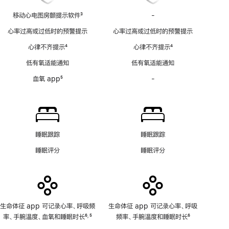
移动心电图房颤提示软件
3
-
移
脚
动
心率过高或过低时的预警提示
心率过高或过低时的预警提示
注
心
心律不齐提示
4
心律不齐提示
4
电
脚
脚
图
低有氧适能通知
低有氧适能通知
注
注
房
血氧 app
5
-
血
颤
脚
氧
提
注
app
示
功
软
能
件
不
功
睡眠跟踪
睡眠跟踪
适
能
睡眠评分
睡眠评分
用
不
适
用
生命体征 app 可记录心率、呼吸频
生命体征 app 可记录心率、呼吸
率、手腕温度、血氧和睡眠时长
6
5
频率、手腕温度和睡眠时长
6
,
脚
脚
脚