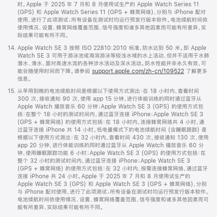
时。Apple 于 2025 年 7 月和 8 月使用试生产的 Apple Watch Series 11
(GPS) 和 Apple Watch Series 11 (GPS + 蜂窝网络)，分别与 iPhone 配对
使用，进行了此项测试；所有设备在测试时均运行预发行版本软件。电池续航时间依
使用情况、设置、蜂窝网络覆盖范围、信号强度和诸多其他因素而可能有所差异，实
际结果可能有所不同。
脚
14.
Apple Watch SE 3 按照 ISO 22810:2010 标准，防水达到 50 米。即 Apple
注
Watch SE 3 可用于游泳池或海滨游泳等较浅水域的水上活动，但并不适用于水肺
潜水、滑水、面对高速水流的各种涉水活动及深水活动。防水性能并非永久有效，可
能会随使用时间而下降。请参阅
support.apple.com/zh-cn/109522
了解更多
信息。
脚
15.
从早用到晚的电池续航时间是根据以下使用方式测出：在 18 小时内，查看时间
注
300 次，接收通知 90 次，使用 app 15 分钟，进行体能训练的同时通过蓝牙从
Apple Watch 播放音乐 60 分钟；Apple Watch SE 3 (GPS) 的使用方式包
括：在整个 18 小时的测试时间内，通过蓝牙连接 iPhone；Apple Watch SE 3
(GPS + 蜂窝网络) 的使用方式包括：在 18 小时内，连接蜂窝网络共 4 小时，通
过蓝牙连接 iPhone 共 14 小时。低电量模式下的电池续航时间 (含睡眠跟踪) 是
根据以下使用方式测出：在 32 小时内，查看时间 430 次，接收通知 130 次，使用
app 20 分钟，进行体能训练的同时通过蓝牙从 Apple Watch 播放音乐 60 分
钟，使用睡眠跟踪功能 6 小时；Apple Watch SE 3 (GPS) 的使用方式包括：在
整个 32 小时的测试时间内，通过蓝牙连接 iPhone；Apple Watch SE 3
(GPS + 蜂窝网络) 的使用方式包括：在 32 小时内，按需连接蜂窝网络，通过蓝牙
连接 iPhone 共 24 小时。Apple 于 2025 年 7 月和 8 月使用试生产的
Apple Watch SE 3 (GPS) 和 Apple Watch SE 3 (GPS + 蜂窝网络)，分别
与 iPhone 配对使用，进行了此项测试；所有设备在测试时均运行预发行版本软件。
电池续航时间依使用情况、设置、蜂窝网络覆盖范围、信号强度和诸多其他因素而可
能有所差异，实际结果可能有所不同。