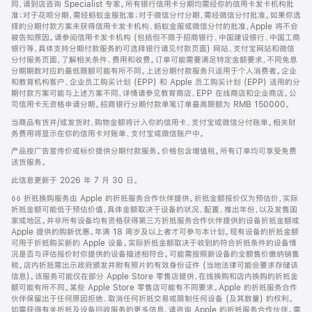
同，请到店咨询 Specialist 专家。所有银行信用卡分期均需经你的信用卡发卡机构批
准；对于花呗分期，需经蚂蚁金服批准；对于微信分付分期，需经微信分付批准。如果你选
择的分期付款方案未获得信用卡发卡机构、蚂蚁金服或微信分付的批准，Apple 将不会
被告知原因。请参阅信用卡发卡机构 (包括但不限于招商银行、中国建设银行、中国工商
银行等，具体支持分期付款服务的可选择银行请见付款页面) 网站、支付宝网站和微信
分付服务页面，了解相关条件、费用和收费。订单可能需要满足特定金额要求，不同免息
分期期数对应的最低限额可能有所不同。上述分期付款服务只适用于个人消费者。企业
和教育机构客户、企业员工购买计划 (EPP) 和 Apple 员工购买计划 (EPP) 适用的分
期付款方案可能与上述方案不同，详情请参见教育商店、EPP 在线商店和企业商店。公
司信用卡无资格申请分期。招商银行分期付款单笔订单最高限额为 RMB 150000。
当商品有货并/或发货时，购物金额将计入你的信用卡、支付宝或微信分付账单。相关财
务费用将显示在你的信用卡对账单、支付宝或微信账户中。
产品按广告宣传价或标价提供分期付款服务。价格包含增值税。所有订单均可享受免费
送货服务。
此信息更新于 2026 年 7 月 30 日。
脚
◊◊ 折抵换购服务由 Apple 的折抵服务合作伙伴提供。折抵金额报价仅为预估价，实际
注
折抵金额可能低于预估价值，具体金额取决于设备的状况、配置、推出年份，以及发售国
家或地区。并非所有设备均有资格获得第三方折抵服务合作伙伴提供的设备折抵金额或
Apple 提供的购新优惠。年满 18 周岁及以上者才可参与本计划。现有设备的折抵金额
可用于折抵购买新的 Apple 设备。实际折抵金额取决于收到的符合折抵条件的设备情
况是否与评估报价时你提供的设备描述相符合。可能需按照新设备的全额售价缴纳销售
税。店内折抵需出示政府颁发并附有照片的有效身份证件 (当地法律可能会要求存储该
信息)。该服务可能仅在部分 Apple Store 零售店提供，在线换购和店内换购的折抵金
额可能有所不同。某些 Apple Store 零售店可能有不同要求。Apple 的折抵服务合作
伙伴保留出于任何原因拒绝、取消任何折抵交易或限制任何设备 (及其数量) 的权利。
如需获得有关折抵及设备回收服务的更多信息，请咨询 Apple 的折抵服务合作伙伴。需