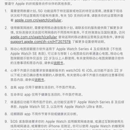
要遵守 Apple 的折抵服务合作伙伴的其他条款。
脚
1.
需要使用数据计划。5G 功能适用于特定国家或地区的特定运营商。速度基于现场
注
状况和不同运营商而可能有所差异。有关 5G 支持的详情，请联系你的运营商并查
看
apple.com.cn/watch/cellular
。
脚
2.
使用蜂窝网络时，需要使用移动通信服务计划。请联系你的服务提供商了解更多详
注
情。实际连接状况会因可用网络的不同而有所差异。不支持港澳台及国际漫游。访问
apple.com.cn/watch/cellular
查询适用的移动通信运营商及适用条件。请参阅
support.apple.com/zh-cn/HT207578
(在
了解更多设置使用说明。
新
脚
3.
移动心电图房颤提示软件适用于 Apple Watch Series 4 及后续表款 (不包括
窗
注
Apple Watch SE 表款)，可记录与导联 I 心电图类似的单通道心电图。移动心电
口
图房颤提示软件仅适合 22 岁及以上人群使用。有关使用移动心电图房颤提示软件
中
的注意事项和禁忌内容，请参阅
说明书
。
打
开)
脚
4.
心律不齐提示功能要求安装最新版本的 watchOS 和 iOS。此功能不适合 22 岁
注
以下或之前已确诊患有房颤的人群使用。有关使用心律不齐提示功能的注意事项和
禁忌内容，请参阅
说明书
。
脚
5.
血氧 app 仅用于健康生活目的，不作医疗用途。
注
脚
6.
生命体征 app 仅用于健康生活目的，不作医疗用途。
注
脚
7.
体温感应功能不用作医疗目的。此功能仅适用于 Apple Watch Series 8 及后续
注
表款、Apple Watch SE 3，以及所有 Apple Watch Ultra 表款。
脚
8.
经期跟踪 app 不用作节育手段或健康状况诊断。
注
脚
9.
SOS 紧急联络要求你的 Apple Watch 启用蜂窝网络连接，或通过互联网使用无
注
线局域网通话，或需要你的 iPhone 在附近。你可以使用 Apple Watch 的蜂窝网