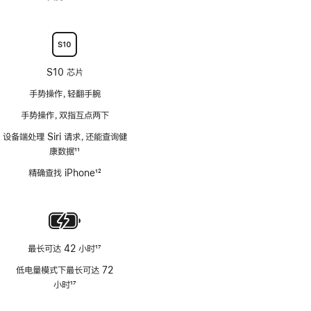
注
脚
注
S10 芯片
手势操作，轻翻手腕
手势操作，双指互点两下
设备端处理 Siri 请求，还能查询健
康数据
11
脚
精确查找 iPhone
12
注
脚
注
最长可达 42 小时
17
脚
低电量模式下最长可达 72
注
小时
17
脚