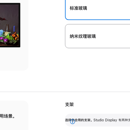
标准玻璃
纳米纹理玻璃
支架
用场景。
标配可调倾斜度的支架，提供 30 度的倾斜度
选
选择你合用的支架。
Studio Display
调节范围。
展