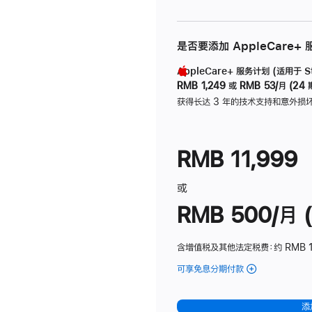
是否要添加 AppleCare+
AppleCare+ 服务计划 (适用于 Stu
RMB 1,249
或
RMB 53/月 (24 
获得长达 3 年的技术支持和意外损
RMB 11,999
或
RMB 500/月 (
含增值税及其他法定税费
：约 RMB 
可享免息分期付款
(Studio
Display
-
添