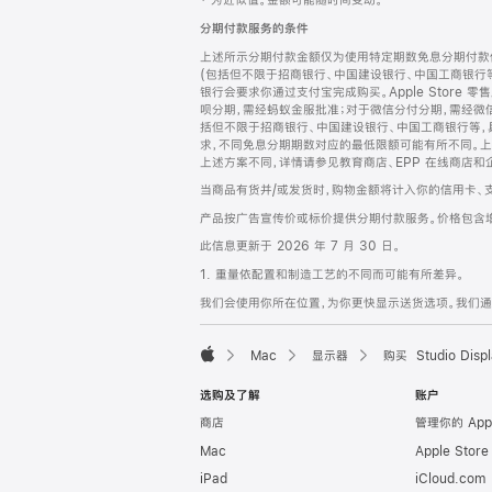
‡ 为近似值。金额可能随时间变动。
注
页
分期付款服务的条件
页
上述所示分期付款金额仅为使用特定期数免息分期付款估
脚
(包括但不限于招商银行、中国建设银行、中国工商银行
银行会要求你通过支付宝完成购买。Apple Store 零
呗分期，需经蚂蚁金服批准；对于微信分付分期，需经微信
括但不限于招商银行、中国建设银行、中国工商银行等，
求，不同免息分期期数对应的最低限额可能有所不同。上述分
上述方案不同，详情请参见教育商店、EPP 在线商店和
当商品有货并/或发货时，购物金额将计入你的信用卡、
产品按广告宣传价或标价提供分期付款服务。价格包含
此信息更新于 2026 年 7 月 30 日。
1. 重量依配置和制造工艺的不同而可能有所差异。
我们会使用你所在位置，为你更快显示送货选项。我们通过你
Mac
显示器
购买 Studio Displ
Apple
选购及了解
账户
商店
管理你的 App
Mac
Apple Stor
iPad
iCloud.com