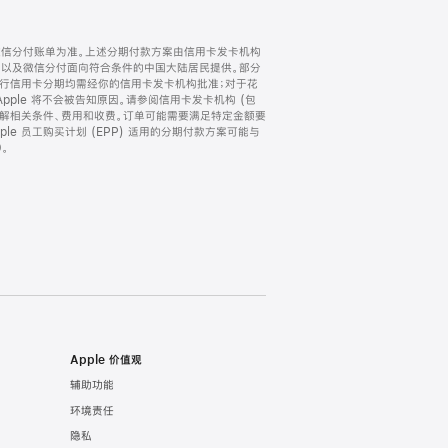
微信分付账单为准。上述分期付款方案由信用卡发卡机构
) 以及微信分付面向符合条件的中国大陆居民提供。部分
家。所有银行信用卡分期均需经你的信用卡发卡机构批准；对于花
ple 将不会被告知原因。请参阅信用卡发卡机构 (包
了解相关条件、费用和收费。订单可能需要满足特定金额要
e 员工购买计划 (EPP) 适用的分期付款方案可能与
。
Apple 价值观
辅助功能
环境责任
隐私