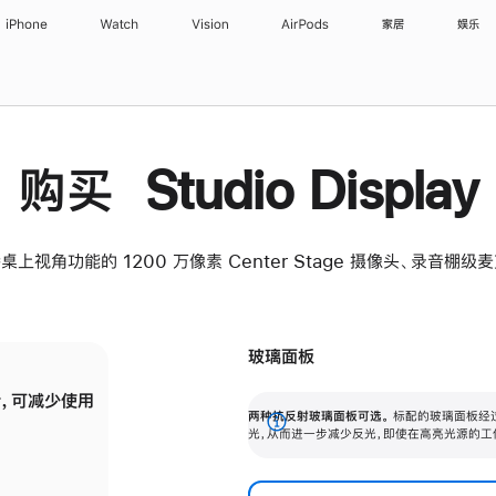
iPhone
Watch
Vision
AirPods
家居
娱乐
购买 Studio Display
桌上视角功能的 1200 万像素 Center Stage 摄像头、录音棚
玻璃面板
，可减少使用
纳米纹理玻璃面板可进一步减少反光，即使在
两种抗反射玻璃面板可选。
标配的玻璃面板经
。
有高亮光源的场所使用，也能保持出色画质。
展
光，从而进一步减少反光，即使在高亮光源的工
开