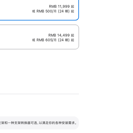
RMB 11,999
起
或 RMB 500/月 (24 期) 起
RMB 14,499
起
或 RMB 605/月 (24 期) 起
配可调倾斜度及高度的支架，额外增加 105
VESA 支架转换器
 有两种支架和一种支架转换器可选，以满足你的各种安装需求。
毫米的高度调节范围。
容的支架 (未随附)