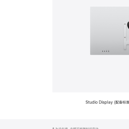
Studio Display (配
网
脚