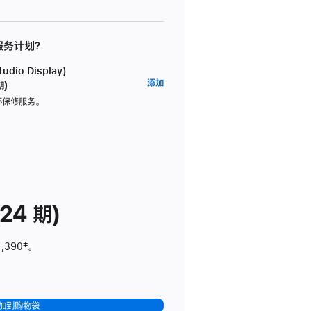
 服务计划？
dio Display)
AppleCare+
添加
期)
服
坏保修服务。
务
计
划
(适
用
于
24 期)
Studio
Display)
1,390
脚
‡。
注
加到购物袋