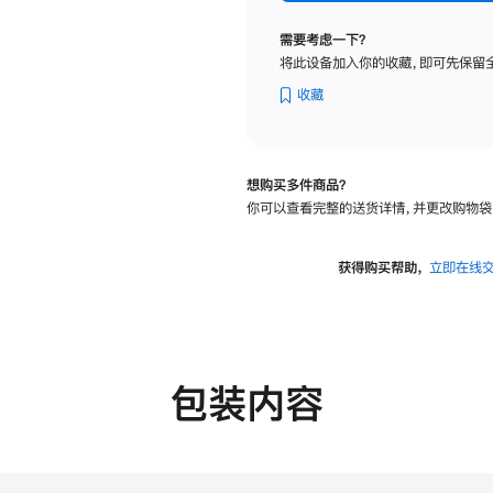
标
准
需要考虑一下？
玻
将此设备加入你的收藏，即可先保留
璃
面
收藏
板
-
VESA
想购买多件商品？
支
你可以查看完整的送货详情，并更改购物袋
架
转
换
获得购买帮助，
立即在线
器
的
分
期
付
包装内容
款
选
项)