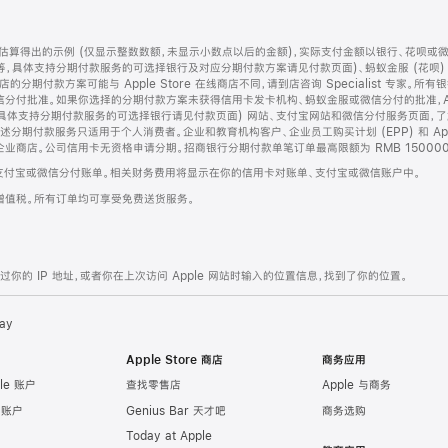
算得出的示例 (仅显示整数数额，未显示小数点以后的金额)，实际支付金额以银行、花呗或
等，具体支持分期付款服务的可选择银行及对应分期付款方案请见付款页面)、蚂蚁金服 (花呗
售店的分期付款方案可能与 Apple Store 在线商店不同，请到店咨询 Specialist 专
分付批准。如果你选择的分期付款方案未获得信用卡发卡机构、蚂蚁金服或微信分付的批准，Ap
具体支持分期付款服务的可选择银行请见付款页面) 网站、支付宝网站和微信分付服务页面，
期付款服务只适用于个人消费者。企业和教育机构客户、企业员工购买计划 (EPP) 和 Appl
企业商店。公司信用卡无资格申请分期。招商银行分期付款单笔订单最高限额为 RMB 150000
支付宝或微信分付账单。相关财务费用将显示在你的信用卡对账单、支付宝或微信账户中。
增值税。所有订单均可享受免费送货服务。
的 IP 地址，或者你在上次访问 Apple 网站时输入的位置信息，找到了你的位置。
ay
Apple Store 商店
商务应用
le 账户
查找零售店
Apple 与商务
e 账户
Genius Bar 天才吧
商务选购
Today at Apple