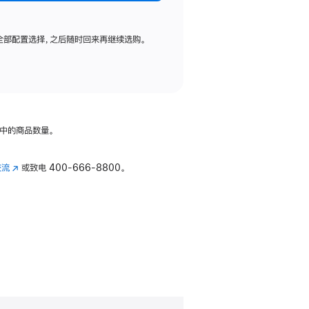
全部配置选择，之后随时回来再继续选购。
中的商品数量。
交流
(在
或致电
400-666-8800。
新
窗
口
中
打
开)