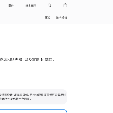
配件
技术支持
概览
技术规格
级麦克风和扬声器，以及雷雳 5 端口。
过特别设计，反光率极低。纳米纹理玻璃面板可分散反射
作场所也能保持出色画质。