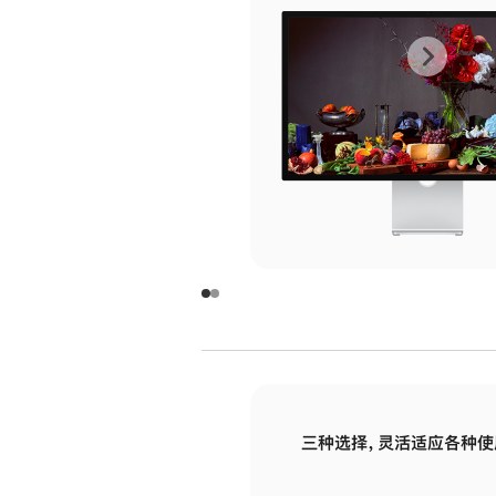
上
下
一
一
张
张
图
图
库
库
图
图
片
片
-
-
玻
玻
璃
璃
三种选择，灵活适应各种使
面
面
板
板