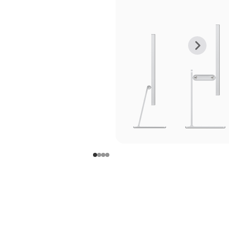
上
下
一
一
张
张
图
图
库
库
图
图
片
片
-
-
支
支
架
架