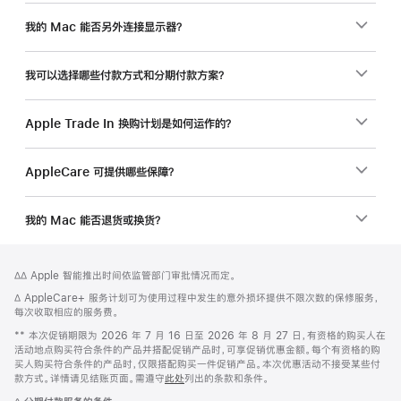
一
笔。
我的 Mac 能否另外连接显示器？
我可以选择哪些付款方式和分期付款方案？
Apple Trade In 换购计划是如何运作的？
AppleCare 可提供哪些保障？
我的 Mac 能否退货或换货？
网
脚
脚
∆∆ Apple 智能推出时间依监管部门审批情况而定。
注
页
注
脚
∆ AppleCare+ 服务计划可为使用过程中发生的意外损坏提供不限次数的保修服务，
页
注
每次收取相应的服务费。
脚
脚
** 本次促销期限为 2026 年 7 月 16 日至 2026 年 8 月 27 日，有资格的购买人在
注
活动地点购买符合条件的产品并搭配促销产品时，可享促销优惠金额。每个有资格的购
买人购买符合条件的产品时，仅限搭配购买一件促销产品。本次优惠活动不接受某些付
款方式。详情请见结账页面。需遵守
此处
列出的条款和条件。