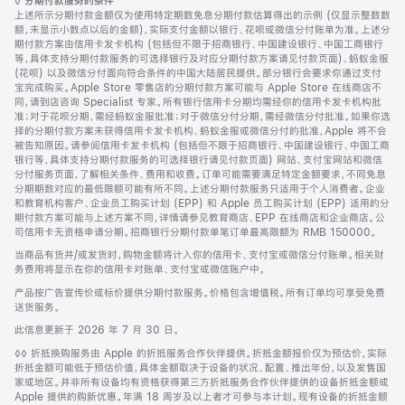
脚
◊
分期付款服务的条件
注
上述所示分期付款金额仅为使用特定期数免息分期付款估算得出的示例 (仅显示整数数
额，未显示小数点以后的金额)，实际支付金额以银行、花呗或微信分付账单为准。上述分
期付款方案由信用卡发卡机构 (包括但不限于招商银行、中国建设银行、中国工商银行
等，具体支持分期付款服务的可选择银行及对应分期付款方案请见付款页面)、蚂蚁金服
(花呗) 以及微信分付面向符合条件的中国大陆居民提供。部分银行会要求你通过支付
宝完成购买。Apple Store 零售店的分期付款方案可能与 Apple Store 在线商店不
同，请到店咨询 Specialist 专家。所有银行信用卡分期均需经你的信用卡发卡机构批
准；对于花呗分期，需经蚂蚁金服批准；对于微信分付分期，需经微信分付批准。如果你选
择的分期付款方案未获得信用卡发卡机构、蚂蚁金服或微信分付的批准，Apple 将不会
被告知原因。请参阅信用卡发卡机构 (包括但不限于招商银行、中国建设银行、中国工商
银行等，具体支持分期付款服务的可选择银行请见付款页面) 网站、支付宝网站和微信
分付服务页面，了解相关条件、费用和收费。订单可能需要满足特定金额要求，不同免息
分期期数对应的最低限额可能有所不同。上述分期付款服务只适用于个人消费者。企业
和教育机构客户、企业员工购买计划 (EPP) 和 Apple 员工购买计划 (EPP) 适用的分
期付款方案可能与上述方案不同，详情请参见教育商店、EPP 在线商店和企业商店。公
司信用卡无资格申请分期。招商银行分期付款单笔订单最高限额为 RMB 150000。
当商品有货并/或发货时，购物金额将计入你的信用卡、支付宝或微信分付账单。相关财
务费用将显示在你的信用卡对账单、支付宝或微信账户中。
产品按广告宣传价或标价提供分期付款服务。价格包含增值税。所有订单均可享受免费
送货服务。
此信息更新于 2026 年 7 月 30 日。
脚
◊◊ 折抵换购服务由 Apple 的折抵服务合作伙伴提供。折抵金额报价仅为预估价，实际
注
折抵金额可能低于预估价值，具体金额取决于设备的状况、配置、推出年份，以及发售国
家或地区。并非所有设备均有资格获得第三方折抵服务合作伙伴提供的设备折抵金额或
Apple 提供的购新优惠。年满 18 周岁及以上者才可参与本计划。现有设备的折抵金额