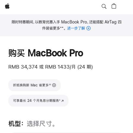
Apple
限时特惠期间，以教育优惠入手 MacBook Pro，还能搭配 AirTag 四
**
件装省更多
。
进一步了解
脚
注
购买 MacBook Pro
RMB 34,374
或
RMB 1433/月 (24 期)
脚注
折抵换购新 Mac 省更多
◊◊
脚注
可享最长 24 个月免息分期服务
(在新窗口中打开)
◊
机型：
选择尺寸。