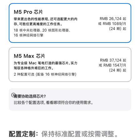
M5 Pro 芯片
RMB 26,124
起
带来更出色的性能表现，还可选配更大的内
或 RMB 1089/月
存，可胜任更高难度的工作任务。
(24 期) 起
18 核中央处理器、20 核图形处理器、
16 核神经网络引擎
M5 Max 芯片
RMB 37,124
起
为专业级 Mac 笔电打造的最强芯片，实力
或 RMB 1547/月
驾驭各种格外艰巨的工作。
(24 期) 起
2 种配置可选 (配备 16 核神经网络引擎)
需要协助选择芯片？
展
比较各个配置选项，看看哪项符合你的使用需求。
开
配置定制：
保持标准配置或按需调整。