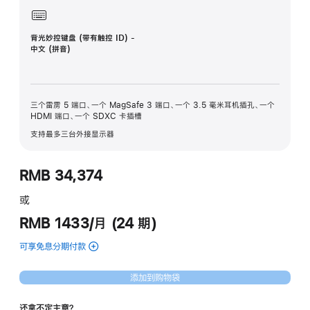
背光妙控键盘 (带有触控 ID) -
中文 (拼音)
三个雷雳 5 端口、一个 MagSafe 3 端口、一个 3.5 毫米耳机插孔、一个
HDMI 端口、一个 SDXC 卡插槽
支持最多三台外接显示器
RMB 34,374
或
RMB 1433/月 (24 期)
可享免息分期付款
(16
英
寸
添加到购物袋
MacBook
Pro
还拿不定主意？