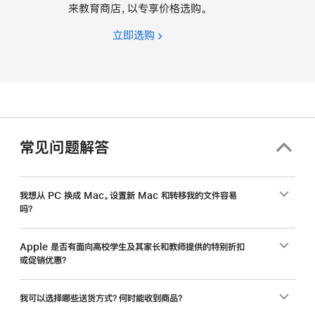
来教育商店，以专享价格选购。
立即选购
高
校
学
生
和
教
职
常见问题解答
员
工，
入
我想从 PC 换成 Mac。设置新 Mac 和转移我的文件容易
吗？
手
新
Mac
Apple 是否有面向高校学生及其家长和教师提供的特别折扣
或促销优惠？
还
能
省
我可以选择哪些送货方式？何时能收到商品？