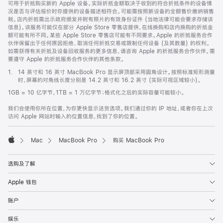
可用于折抵购买新的 Apple 设备。实际折抵金额取决于收到的符合折抵条件的设备情
况是否与评估报价时你提供的设备描述相符合。可能需按照新设备的全额售价缴纳销售
税。店内折抵需出示政府颁发并附有照片的有效身份证件 (当地法律可能会要求存储该
信息)。该服务可能仅在部分 Apple Store 零售店提供，在线换购和店内换购的折抵金
额可能有所不同。某些 Apple Store 零售店可能有不同要求。Apple 的折抵服务合作
伙伴保留出于任何原因拒绝、取消任何折抵交易或限制任何设备 (及其数量) 的权利。
如需获得有关折抵及设备回收服务的更多信息，请咨询 Apple 的折抵服务合作伙伴。需
要遵守 Apple 的折抵服务合作伙伴的其他条款。
脚
1.
14 英寸和 16 英寸 MacBook Pro 显示屏顶部采用圆角设计。按照标准矩形测量
注
时，屏幕的对角线长度分别是 14.2 英寸和 16.2 英寸 (实际可视区域较小)。
1GB = 10 亿字节，1TB = 1 万亿字节；格式化之后的实际容量可能较小。
我们会使用你所在位置，为你更快显示送货选项。我们通过你的 IP 地址，或者你在上次
访问 Apple 网站时输入的位置信息，找到了你的位置。
Mac
MacBook Pro
购买 MacBook Pro
Apple
选购及了解
Apple 钱包
账户
娱乐