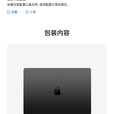
-
收藏全部配置以备后用，或将配置分享给朋友。
深
空
收藏
分享
黑
色
的
分
包装内容
期
付
款
选
项)