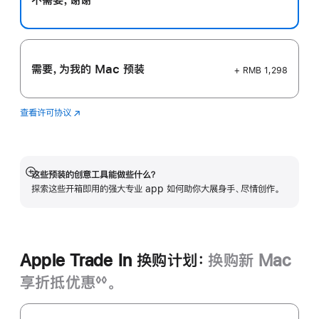
需要，为我的 Mac 预装
+ RMB 1,298
查看许可协议
Logic
(在
Pro
新
窗
口
中
这些预装的创意工具能做些什么？
展
打
探索这些开箱即用的强大专业 app 如何助你大展身手、尽情创作。
开
开)
Apple Trade In 换购计划：
换购新 Mac
享折抵优惠
。
◊◊
脚
Apple
注