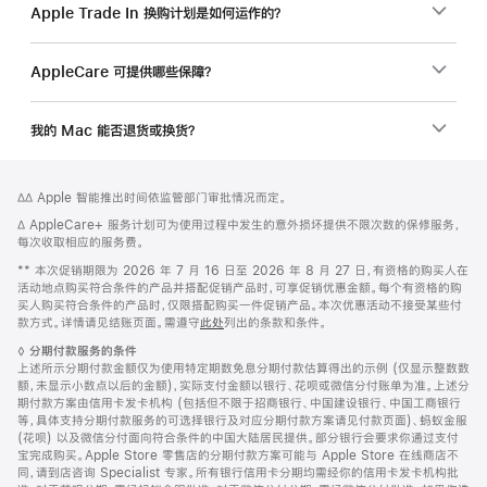
Apple Trade In 换购计划是如何运作的？
AppleCare 可提供哪些保障？
我的 Mac 能否退货或换货？
网
脚
脚
∆∆ Apple 智能推出时间依监管部门审批情况而定。
注
页
注
脚
∆ AppleCare+ 服务计划可为使用过程中发生的意外损坏提供不限次数的保修服务，
页
注
每次收取相应的服务费。
脚
脚
** 本次促销期限为 2026 年 7 月 16 日至 2026 年 8 月 27 日，有资格的购买人在
注
活动地点购买符合条件的产品并搭配促销产品时，可享促销优惠金额。每个有资格的购
买人购买符合条件的产品时，仅限搭配购买一件促销产品。本次优惠活动不接受某些付
款方式。详情请见结账页面。需遵守
此处
列出的条款和条件。
脚
◊
分期付款服务的条件
注
上述所示分期付款金额仅为使用特定期数免息分期付款估算得出的示例 (仅显示整数数
额，未显示小数点以后的金额)，实际支付金额以银行、花呗或微信分付账单为准。上述分
期付款方案由信用卡发卡机构 (包括但不限于招商银行、中国建设银行、中国工商银行
等，具体支持分期付款服务的可选择银行及对应分期付款方案请见付款页面)、蚂蚁金服
(花呗) 以及微信分付面向符合条件的中国大陆居民提供。部分银行会要求你通过支付
宝完成购买。Apple Store 零售店的分期付款方案可能与 Apple Store 在线商店不
同，请到店咨询 Specialist 专家。所有银行信用卡分期均需经你的信用卡发卡机构批