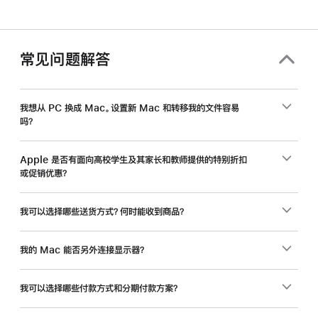
和
教
职
常见问题解答
员
工，
入
我想从 PC 换成 Mac。设置新 Mac 和转移我的文件容易
吗？
手
新
Mac
Apple 是否有面向高校学生及其家长和教师提供的特别折扣
或促销优惠？
还
能
省
我可以选择哪些送货方式？何时能收到商品？
一
笔。
我的 Mac 能否另外连接显示器？
我可以选择哪些付款方式和分期付款方案？