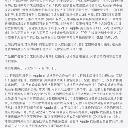
准；对于花呗分期，需经蚂蚁金服批准；对于微信分付分期，需经微信分付批准。如果你选
择的分期付款方案未获得信用卡发卡机构、蚂蚁金服或微信分付的批准，Apple 将不会
被告知原因。请参阅信用卡发卡机构 (包括但不限于招商银行、中国建设银行、中国工商
银行等，具体支持分期付款服务的可选择银行请见付款页面) 网站、支付宝网站和微信
分付服务页面，了解相关条件、费用和收费。订单可能需要满足特定金额要求，不同免息
分期期数对应的最低限额可能有所不同。上述分期付款服务只适用于个人消费者。企业
和教育机构客户、企业员工购买计划 (EPP) 和 Apple 员工购买计划 (EPP) 适用的分
期付款方案可能与上述方案不同，详情请参见教育商店、EPP 在线商店和企业商店。公
司信用卡无资格申请分期。招商银行分期付款单笔订单最高限额为 RMB 150000。
当商品有货并/或发货时，购物金额将计入你的信用卡、支付宝或微信分付账单。相关财
务费用将显示在你的信用卡对账单、支付宝或微信账户中。
产品按广告宣传价或标价提供分期付款服务。价格包含增值税。所有订单均可享受免费
送货服务。
此信息更新于 2026 年 7 月 30 日。
脚
◊◊ 折抵换购服务由 Apple 的折抵服务合作伙伴提供。折抵金额报价仅为预估价，实际
注
折抵金额可能低于预估价值，具体金额取决于设备的状况、配置、推出年份，以及发售国
家或地区。并非所有设备均有资格获得第三方折抵服务合作伙伴提供的设备折抵金额或
Apple 提供的购新优惠。年满 18 周岁及以上者才可参与本计划。现有设备的折抵金额
可用于折抵购买新的 Apple 设备。实际折抵金额取决于收到的符合折抵条件的设备情
况是否与评估报价时你提供的设备描述相符合。可能需按照新设备的全额售价缴纳销售
税。店内折抵需出示政府颁发并附有照片的有效身份证件 (当地法律可能会要求存储该
信息)。该服务可能仅在部分 Apple Store 零售店提供，在线换购和店内换购的折抵金
额可能有所不同。某些 Apple Store 零售店可能有不同要求。Apple 的折抵服务合作
伙伴保留出于任何原因拒绝、取消任何折抵交易或限制任何设备 (及其数量) 的权利。
如需获得有关折抵及设备回收服务的更多信息，请咨询 Apple 的折抵服务合作伙伴。需
要遵守 Apple 的折抵服务合作伙伴的其他条款。