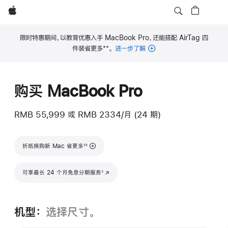
Apple
限时特惠期间，以教育优惠入手 MacBook Pro，还能搭配 AirTag 四
**
件装省更多
。
进一步了解
脚
注
购买 MacBook Pro
RMB 55,999
或
RMB 2334/月 (24 期)
脚注
折抵换购新 Mac 省更多
◊◊
脚注
可享最长 24 个月免息分期服务
(在新窗口中打开)
◊
机型：
选择尺寸。