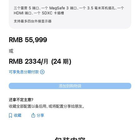
三个雷雳 5 端口、一个 MagSafe 3 端口、一个 3.5 毫米耳机插孔、一个
HDMI 端口、一个 SDXC 卡插槽
支持最多四台外接显示器
RMB 55,999
或
RMB 2334/月 (24 期)
可享免息分期付款
(16
英
寸
添加到购物袋
MacBook Pro
-
还拿不定主意？
银
收藏全部配置以备后用，或将配置分享给朋友。
色
的
收藏
分享
分
期
付
款