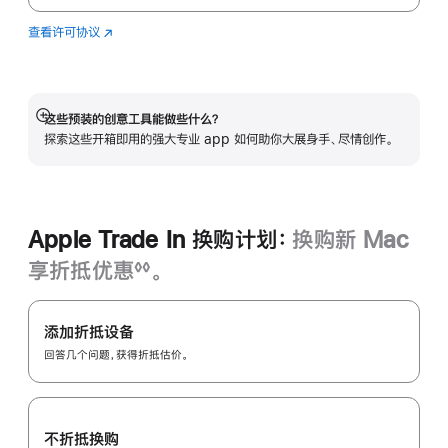
查看许可协议
Logic
(在
Pro
新
窗
口
中
这些预装的创意工具能做些什么？
展
打
探索这些开箱即用的强大专业 app 如何助你大展身手、尽情创作。
开
开)
Apple Trade In 换购计划：
换购新 Mac
享折抵优惠
。
◊◊
脚
Apple
注
Trade
添加折抵设备
In
回答几个问题，获得折抵估价。
换
购
计
不折抵换购