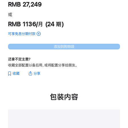
RMB 27,249
或
RMB 1136/月 (24 期)
可享免息分期付款
(14
英
寸
添加到购物袋
MacBook
Pro
还拿不定主意？
-
收藏全部配置以备后用，或将配置分享给朋友。
深
空
收藏
分享
黑
色
的
分
包装内容
期
付
款
选
项)