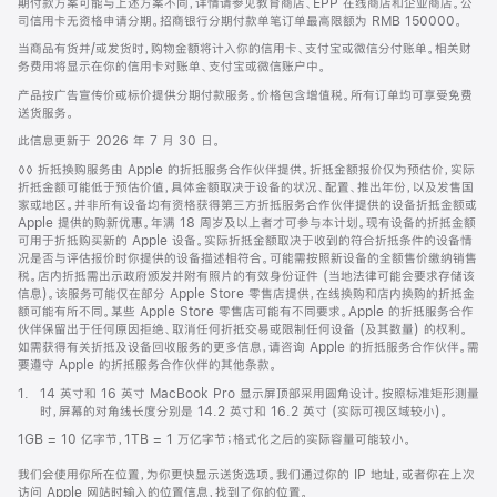
期付款方案可能与上述方案不同，详情请参见教育商店、EPP 在线商店和企业商店。公
司信用卡无资格申请分期。招商银行分期付款单笔订单最高限额为 RMB 150000。
当商品有货并/或发货时，购物金额将计入你的信用卡、支付宝或微信分付账单。相关财
务费用将显示在你的信用卡对账单、支付宝或微信账户中。
产品按广告宣传价或标价提供分期付款服务。价格包含增值税。所有订单均可享受免费
送货服务。
此信息更新于 2026 年 7 月 30 日。
脚
◊◊ 折抵换购服务由 Apple 的折抵服务合作伙伴提供。折抵金额报价仅为预估价，实际
注
折抵金额可能低于预估价值，具体金额取决于设备的状况、配置、推出年份，以及发售国
家或地区。并非所有设备均有资格获得第三方折抵服务合作伙伴提供的设备折抵金额或
Apple 提供的购新优惠。年满 18 周岁及以上者才可参与本计划。现有设备的折抵金额
可用于折抵购买新的 Apple 设备。实际折抵金额取决于收到的符合折抵条件的设备情
况是否与评估报价时你提供的设备描述相符合。可能需按照新设备的全额售价缴纳销售
税。店内折抵需出示政府颁发并附有照片的有效身份证件 (当地法律可能会要求存储该
信息)。该服务可能仅在部分 Apple Store 零售店提供，在线换购和店内换购的折抵金
额可能有所不同。某些 Apple Store 零售店可能有不同要求。Apple 的折抵服务合作
伙伴保留出于任何原因拒绝、取消任何折抵交易或限制任何设备 (及其数量) 的权利。
如需获得有关折抵及设备回收服务的更多信息，请咨询 Apple 的折抵服务合作伙伴。需
要遵守 Apple 的折抵服务合作伙伴的其他条款。
脚
1.
14 英寸和 16 英寸 MacBook Pro 显示屏顶部采用圆角设计。按照标准矩形测量
注
时，屏幕的对角线长度分别是 14.2 英寸和 16.2 英寸 (实际可视区域较小)。
1GB = 10 亿字节，1TB = 1 万亿字节；格式化之后的实际容量可能较小。
我们会使用你所在位置，为你更快显示送货选项。我们通过你的 IP 地址，或者你在上次
访问 Apple 网站时输入的位置信息，找到了你的位置。