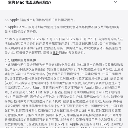
我的 Mac 能否退货或换货？
网
脚
脚
∆∆ Apple 智能推出时间依监管部门审批情况而定。
注
页
注
脚
∆ AppleCare+ 服务计划可为使用过程中发生的意外损坏提供不限次数的保修服务，
页
注
每次收取相应的服务费。
脚
脚
** 本次促销期限为 2026 年 7 月 16 日至 2026 年 8 月 27 日，有资格的购买人在
注
活动地点购买符合条件的产品并搭配促销产品时，可享促销优惠金额。每个有资格的购
买人购买符合条件的产品时，仅限搭配购买一件促销产品。本次优惠活动不接受某些付
款方式。详情请见结账页面。需遵守
此处
列出的条款和条件。
脚
◊
分期付款服务的条件
注
上述所示分期付款金额仅为使用特定期数免息分期付款估算得出的示例 (仅显示整数数
额，未显示小数点以后的金额)，实际支付金额以银行、花呗或微信分付账单为准。上述分
期付款方案由信用卡发卡机构 (包括但不限于招商银行、中国建设银行、中国工商银行
等，具体支持分期付款服务的可选择银行及对应分期付款方案请见付款页面)、蚂蚁金服
(花呗) 以及微信分付面向符合条件的中国大陆居民提供。部分银行会要求你通过支付
宝完成购买。Apple Store 零售店的分期付款方案可能与 Apple Store 在线商店不
同，请到店咨询 Specialist 专家。所有银行信用卡分期均需经你的信用卡发卡机构批
准；对于花呗分期，需经蚂蚁金服批准；对于微信分付分期，需经微信分付批准。如果你选
择的分期付款方案未获得信用卡发卡机构、蚂蚁金服或微信分付的批准，Apple 将不会
被告知原因。请参阅信用卡发卡机构 (包括但不限于招商银行、中国建设银行、中国工商
银行等，具体支持分期付款服务的可选择银行请见付款页面) 网站、支付宝网站和微信
分付服务页面，了解相关条件、费用和收费。订单可能需要满足特定金额要求，不同免息
分期期数对应的最低限额可能有所不同。上述分期付款服务只适用于个人消费者。企业
和教育机构客户、企业员工购买计划 (EPP) 和 Apple 员工购买计划 (EPP) 适用的分