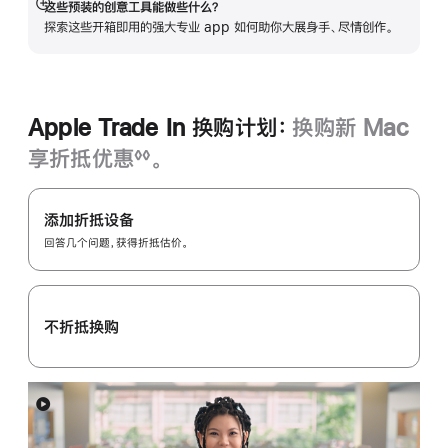
中
这些预装的创意工具能做些什么？
展
打
探索这些开箱即用的强大专业 app 如何助你大展身手、尽情创作。
开
开)
Apple Trade In 换购计划：
换购新 Mac
享折抵优惠
。
◊◊
脚
Apple
注
Trade
添加折抵设备
In
回答几个问题，获得折抵估价。
换
购
计
不折抵换购
划：
展
开