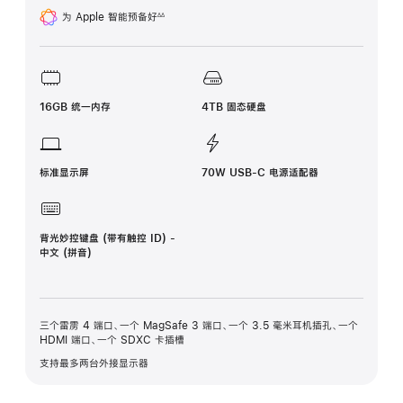
为 Apple 智能预备好
∆∆
脚
注
16GB 统一内存
4TB 固态硬盘
标准显示屏
70W USB-C 电源适配器
背光妙控键盘 (带有触控 ID) -
中文 (拼音)
三个雷雳 4 端口、一个 MagSafe 3 端口、一个 3.5 毫米耳机插孔、一个
HDMI 端口、一个 SDXC 卡插槽
支持最多两台外接显示器