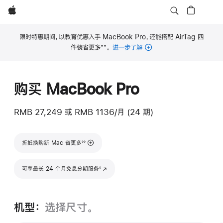
Apple
限时特惠期间，以教育优惠入手 MacBook Pro，还能搭配 AirTag 四
**
件装省更多
。
进一步了解
脚
注
购买 MacBook Pro
RMB 27,249
或
RMB 1136/月 (24 期)
脚注
折抵换购新 Mac 省更多
◊◊
脚注
可享最长 24 个月免息分期服务
(在新窗口中打开)
◊
机型：
选择尺寸。