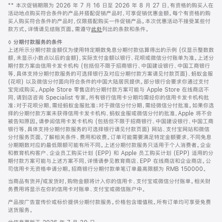
脚
脚
** 本次促销期限为 2026 年 7 月 16 日至 2026 年 8 月 27 日，有资格的购买人在
注
活动地点购买符合条件的产品并搭配促销产品时，可享促销优惠金额。每个有资格的购
买人购买符合条件的产品时，仅限搭配购买一件促销产品。本次优惠活动不接受某些付
款方式。详情请见结账页面。需遵守
此处
列出的条款和条件。
脚
◊
分期付款服务的条件
注
上述所示分期付款金额仅为使用特定期数免息分期付款估算得出的示例 (仅显示整数数
额，未显示小数点以后的金额)，实际支付金额以银行、花呗或微信分付账单为准。上述分
期付款方案由信用卡发卡机构 (包括但不限于招商银行、中国建设银行、中国工商银行
等，具体支持分期付款服务的可选择银行及对应分期付款方案请见付款页面)、蚂蚁金服
(花呗) 以及微信分付面向符合条件的中国大陆居民提供。部分银行会要求你通过支付
宝完成购买。Apple Store 零售店的分期付款方案可能与 Apple Store 在线商店不
同，请到店咨询 Specialist 专家。所有银行信用卡分期均需经你的信用卡发卡机构批
准；对于花呗分期，需经蚂蚁金服批准；对于微信分付分期，需经微信分付批准。如果你选
择的分期付款方案未获得信用卡发卡机构、蚂蚁金服或微信分付的批准，Apple 将不会
被告知原因。请参阅信用卡发卡机构 (包括但不限于招商银行、中国建设银行、中国工商
银行等，具体支持分期付款服务的可选择银行请见付款页面) 网站、支付宝网站和微信
分付服务页面，了解相关条件、费用和收费。订单可能需要满足特定金额要求，不同免息
分期期数对应的最低限额可能有所不同。上述分期付款服务只适用于个人消费者。企业
和教育机构客户、企业员工购买计划 (EPP) 和 Apple 员工购买计划 (EPP) 适用的分
期付款方案可能与上述方案不同，详情请参见教育商店、EPP 在线商店和企业商店。公
司信用卡无资格申请分期。招商银行分期付款单笔订单最高限额为 RMB 150000。
当商品有货并/或发货时，购物金额将计入你的信用卡、支付宝或微信分付账单。相关财
务费用将显示在你的信用卡对账单、支付宝或微信账户中。
产品按广告宣传价或标价提供分期付款服务。价格包含增值税。所有订单均可享受免费
送货服务。