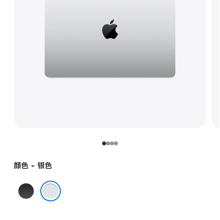
颜色 - 银色
深
空
银色
黑