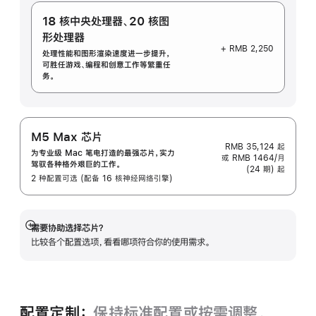
18 核中央处理器
、
20 核图
形处理器
+ RMB 2,250
处理性能和图形渲染速度进一步提升，
可胜任游戏、编程和创意工作等繁重任
务。
M5 Max 芯片
RMB 35,124
起
为专业级 Mac 笔电打造的最强芯片，实力
或 RMB 1464/月
驾驭各种格外艰巨的工作。
(24 期) 起
2 种配置可选 (配备 16 核神经网络引擎)
需要协助选择芯片？
展
比较各个配置选项，看看哪项符合你的使用需求。
开
配置定制：
保持标准配置或按需调整。