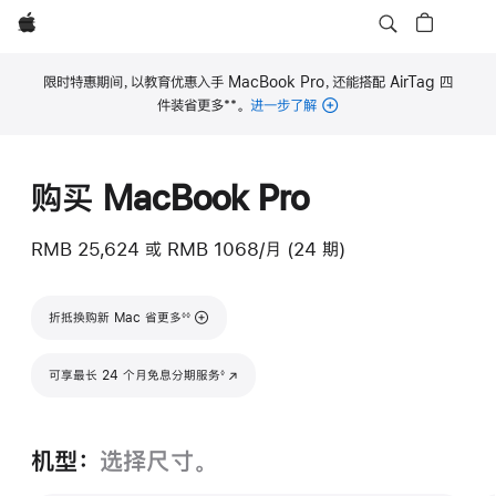
Apple
限时特惠期间，以教育优惠入手 MacBook Pro，还能搭配 AirTag 四
**
件装省更多
。
进一步了解
脚
注
购买 MacBook Pro
RMB 25,624
或
RMB 1068/月 (24 期)
脚注
折抵换购新 Mac 省更多
◊◊
脚注
可享最长 24 个月免息分期服务
(在新窗口中打开)
◊
机型：
选择尺寸。