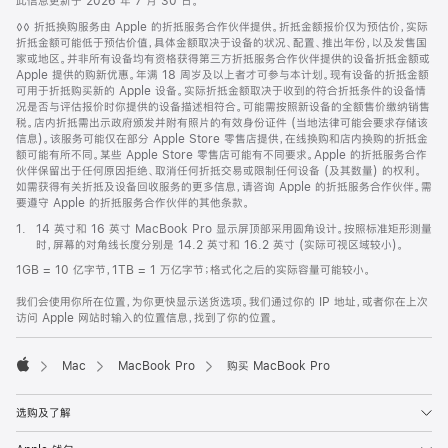
此信息更新于 2026 年 7 月 30 日。
脚
◊◊ 折抵换购服务由 Apple 的折抵服务合作伙伴提供。折抵金额报价仅为预估价，实际
注
折抵金额可能低于预估价值，具体金额取决于设备的状况、配置、推出年份，以及发售国
家或地区。并非所有设备均有资格获得第三方折抵服务合作伙伴提供的设备折抵金额或
Apple 提供的购新优惠。年满 18 周岁及以上者才可参与本计划。现有设备的折抵金额
可用于折抵购买新的 Apple 设备。实际折抵金额取决于收到的符合折抵条件的设备情
况是否与评估报价时你提供的设备描述相符合。可能需按照新设备的全额售价缴纳销售
税。店内折抵需出示政府颁发并附有照片的有效身份证件 (当地法律可能会要求存储该
信息)。该服务可能仅在部分 Apple Store 零售店提供，在线换购和店内换购的折抵金
额可能有所不同。某些 Apple Store 零售店可能有不同要求。Apple 的折抵服务合作
伙伴保留出于任何原因拒绝、取消任何折抵交易或限制任何设备 (及其数量) 的权利。
如需获得有关折抵及设备回收服务的更多信息，请咨询 Apple 的折抵服务合作伙伴。需
要遵守 Apple 的折抵服务合作伙伴的其他条款。
脚
1.
14 英寸和 16 英寸 MacBook Pro 显示屏顶部采用圆角设计。按照标准矩形测量
注
时，屏幕的对角线长度分别是 14.2 英寸和 16.2 英寸 (实际可视区域较小)。
1GB = 10 亿字节，1TB = 1 万亿字节；格式化之后的实际容量可能较小。
我们会使用你所在位置，为你更快显示送货选项。我们通过你的 IP 地址，或者你在上次
访问 Apple 网站时输入的位置信息，找到了你的位置。
Mac
MacBook Pro
购买 MacBook Pro
Apple
选购及了解