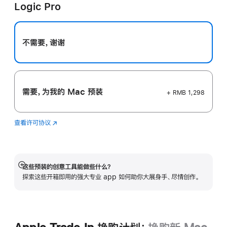
Logic Pro
口
中
打
开)
不需要，谢谢
需要，为我的 Mac 预装
+ RMB 1,298
查看许可协议
Logic
(在
Pro
新
窗
口
中
这些预装的创意工具能做些什么？
展
打
探索这些开箱即用的强大专业 app 如何助你大展身手、尽情创作。
开
开)