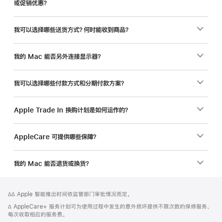
或促销优惠？
还
能
省
我可以选择哪些送货方式？何时能收到商品？
一
笔。
我的 Mac 能否另外连接显示器？
我可以选择哪些付款方式和分期付款方案？
Apple Trade In 换购计划是如何运作的？
AppleCare 可提供哪些保障？
我的 Mac 能否退货或换货？
网
脚
脚
∆∆ Apple 智能推出时间依监管部门审批情况而定。
注
页
注
脚
∆ AppleCare+ 服务计划可为使用过程中发生的意外损坏提供不限次数的保修服务，
页
注
每次收取相应的服务费。