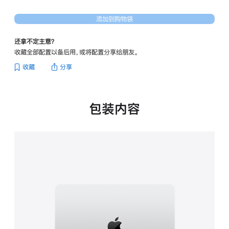
英
寸
添加到购物袋
MacBook Pro -
银
还拿不定主意？
色
收藏全部配置以备后用，或将配置分享给朋友。
的
分
收藏
分享
期
付
款
选
包装内容
项)