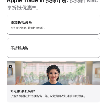
Apple Trade In 换购计划：
换购新 Mac
享折抵优惠
。
◊◊
脚
Apple
注
Trade
添加折抵设备
In
回答几个问题，获得折抵估价。
换
购
计
不折抵换购
划：
展
开
如何进行折抵换购？
了解如何通过折抵换购省一笔，或免费回收处理手中的设备。