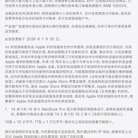
期付款方案可能与上述方案不同，详情请参见教育商店、EPP 在线商店和企业商店。公
司信用卡无资格申请分期。招商银行分期付款单笔订单最高限额为 RMB 150000。
当商品有货并/或发货时，购物金额将计入你的信用卡、支付宝或微信分付账单。相关财
务费用将显示在你的信用卡对账单、支付宝或微信账户中。
产品按广告宣传价或标价提供分期付款服务。价格包含增值税。所有订单均可享受免费
送货服务。
此信息更新于 2026 年 7 月 30 日。
脚
◊◊ 折抵换购服务由 Apple 的折抵服务合作伙伴提供。折抵金额报价仅为预估价，实际
注
折抵金额可能低于预估价值，具体金额取决于设备的状况、配置、推出年份，以及发售国
家或地区。并非所有设备均有资格获得第三方折抵服务合作伙伴提供的设备折抵金额或
Apple 提供的购新优惠。年满 18 周岁及以上者才可参与本计划。现有设备的折抵金额
可用于折抵购买新的 Apple 设备。实际折抵金额取决于收到的符合折抵条件的设备情
况是否与评估报价时你提供的设备描述相符合。可能需按照新设备的全额售价缴纳销售
税。店内折抵需出示政府颁发并附有照片的有效身份证件 (当地法律可能会要求存储该
信息)。该服务可能仅在部分 Apple Store 零售店提供，在线换购和店内换购的折抵金
额可能有所不同。某些 Apple Store 零售店可能有不同要求。Apple 的折抵服务合作
伙伴保留出于任何原因拒绝、取消任何折抵交易或限制任何设备 (及其数量) 的权利。
如需获得有关折抵及设备回收服务的更多信息，请咨询 Apple 的折抵服务合作伙伴。需
要遵守 Apple 的折抵服务合作伙伴的其他条款。
脚
1.
14 英寸和 16 英寸 MacBook Pro 显示屏顶部采用圆角设计。按照标准矩形测量
注
时，屏幕的对角线长度分别是 14.2 英寸和 16.2 英寸 (实际可视区域较小)。
1GB = 10 亿字节，1TB = 1 万亿字节；格式化之后的实际容量可能较小。
我们会使用你所在位置，为你更快显示送货选项。我们通过你的 IP 地址，或者你在上次
访问 Apple 网站时输入的位置信息，找到了你的位置。