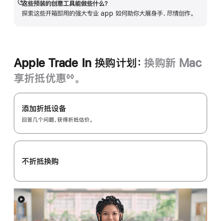
中
这些预装的创意工具能做些什么？
展
打
探索这些开箱即用的强大专业 app 如何助你大展身手、尽情创作。
开
开)
Apple Trade In 换购计划：
换购新 Mac
享折抵优惠
。
◊◊
脚
Apple
注
Trade
添加折抵设备
In
回答几个问题，获得折抵估价。
换
购
计
不折抵换购
划：
展
开