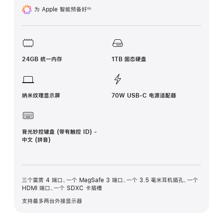
为 Apple 智能预备好
∆∆
脚
注
24GB 统一内存
1TB 固态硬盘
纳米纹理显示屏
70W USB-C 电源适配器
背光妙控键盘 (带有触控 ID) -
中文 (拼音)
三个雷雳 4 端口、一个 MagSafe 3 端口、一个 3.5 毫米耳机插孔、一个
HDMI 端口、一个 SDXC 卡插槽
支持最多两台外接显示器