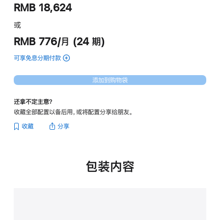
RMB 18,624
或
RMB 776/月 (24 期)
可享免息分期付款
(14
英
寸
添加到购物袋
MacBook Pro -
银
还拿不定主意？
色
收藏全部配置以备后用，或将配置分享给朋友。
的
分
收藏
分享
期
付
款
选
包装内容
项)