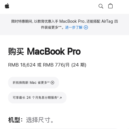
Apple
限时特惠期间，以教育优惠入手 MacBook Pro，还能搭配 AirTag 四
**
件装省更多
。
进一步了解
脚
注
购买 MacBook Pro
RMB 18,624
或
RMB 776/月 (24 期)
脚注
折抵换购新 Mac 省更多
◊◊
脚注
可享最长 24 个月免息分期服务
(在新窗口中打开)
◊
机型：
选择尺寸。