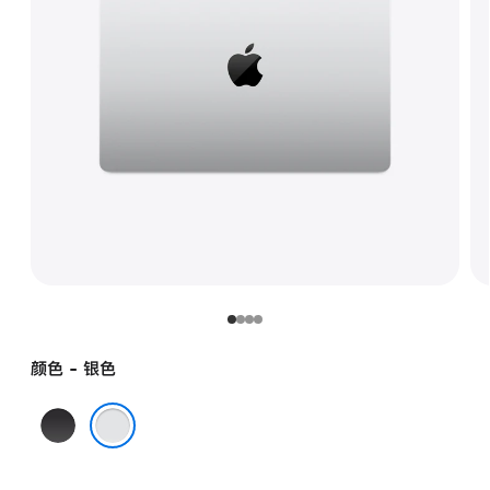
颜色 - 银色
深
空
银色
黑