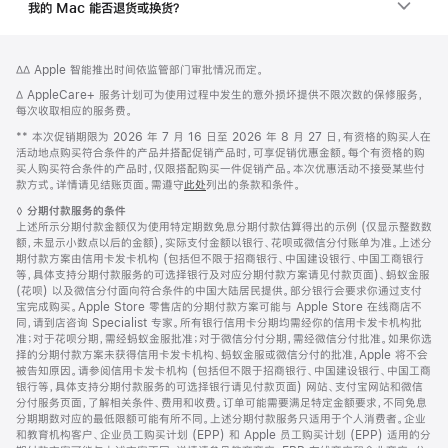
我的 Mac 能否退货或换货？
网
脚
脚
∆∆ Apple 智能推出时间依监管部门审批情况而定。
注
页
注
脚
∆ AppleCare+ 服务计划可为使用过程中发生的意外损坏提供不限次数的保修服务，
页
注
每次收取相应的服务费。
脚
脚
** 本次促销期限为 2026 年 7 月 16 日至 2026 年 8 月 27 日，有资格的购买人在
注
活动地点购买符合条件的产品并搭配促销产品时，可享促销优惠金额。每个有资格的购
买人购买符合条件的产品时，仅限搭配购买一件促销产品。本次优惠活动不接受某些付
款方式。详情请见结账页面。需遵守
此处
列出的条款和条件。
脚
◊
分期付款服务的条件
注
上述所示分期付款金额仅为使用特定期数免息分期付款估算得出的示例 (仅显示整数数
额，未显示小数点以后的金额)，实际支付金额以银行、花呗或微信分付账单为准。上述分
期付款方案由信用卡发卡机构 (包括但不限于招商银行、中国建设银行、中国工商银行
等，具体支持分期付款服务的可选择银行及对应分期付款方案请见付款页面)、蚂蚁金服
(花呗) 以及微信分付面向符合条件的中国大陆居民提供。部分银行会要求你通过支付
宝完成购买。Apple Store 零售店的分期付款方案可能与 Apple Store 在线商店不
同，请到店咨询 Specialist 专家。所有银行信用卡分期均需经你的信用卡发卡机构批
准；对于花呗分期，需经蚂蚁金服批准；对于微信分付分期，需经微信分付批准。如果你选
择的分期付款方案未获得信用卡发卡机构、蚂蚁金服或微信分付的批准，Apple 将不会
被告知原因。请参阅信用卡发卡机构 (包括但不限于招商银行、中国建设银行、中国工商
银行等，具体支持分期付款服务的可选择银行请见付款页面) 网站、支付宝网站和微信
分付服务页面，了解相关条件、费用和收费。订单可能需要满足特定金额要求，不同免息
分期期数对应的最低限额可能有所不同。上述分期付款服务只适用于个人消费者。企业
和教育机构客户、企业员工购买计划 (EPP) 和 Apple 员工购买计划 (EPP) 适用的分