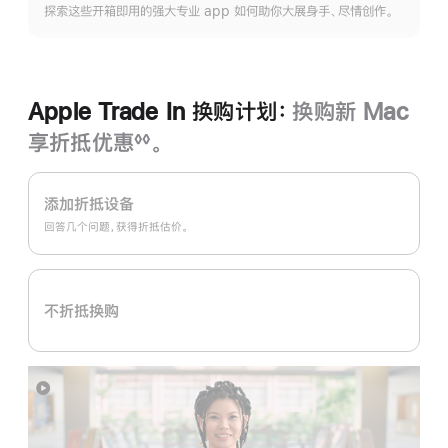
打
探索这些开箱即用的强大专业 app 如何助你大展身手、尽情创作。
开
开)
Apple Trade In 换购计划：
换购新 Mac
享折抵优惠
。
◊◊
脚
Apple
注
Trade
添加折抵设备
In
回答几个问题，获得折抵估价。
换
购
计
不折抵换购
划：
展
开