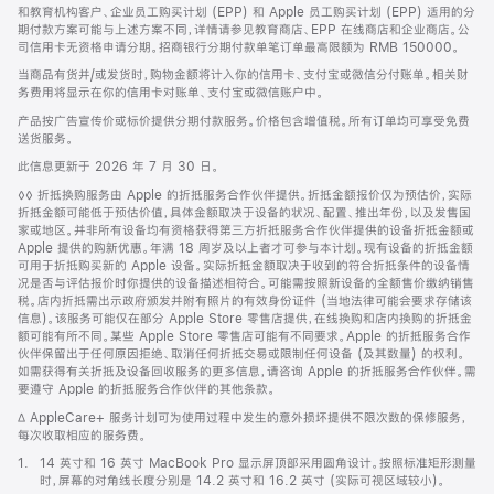
和教育机构客户、企业员工购买计划 (EPP) 和 Apple 员工购买计划 (EPP) 适用的分
期付款方案可能与上述方案不同，详情请参见教育商店、EPP 在线商店和企业商店。公
司信用卡无资格申请分期。招商银行分期付款单笔订单最高限额为 RMB 150000。
当商品有货并/或发货时，购物金额将计入你的信用卡、支付宝或微信分付账单。相关财
务费用将显示在你的信用卡对账单、支付宝或微信账户中。
产品按广告宣传价或标价提供分期付款服务。价格包含增值税。所有订单均可享受免费
送货服务。
此信息更新于 2026 年 7 月 30 日。
脚
◊◊ 折抵换购服务由 Apple 的折抵服务合作伙伴提供。折抵金额报价仅为预估价，实际
注
折抵金额可能低于预估价值，具体金额取决于设备的状况、配置、推出年份，以及发售国
家或地区。并非所有设备均有资格获得第三方折抵服务合作伙伴提供的设备折抵金额或
Apple 提供的购新优惠。年满 18 周岁及以上者才可参与本计划。现有设备的折抵金额
可用于折抵购买新的 Apple 设备。实际折抵金额取决于收到的符合折抵条件的设备情
况是否与评估报价时你提供的设备描述相符合。可能需按照新设备的全额售价缴纳销售
税。店内折抵需出示政府颁发并附有照片的有效身份证件 (当地法律可能会要求存储该
信息)。该服务可能仅在部分 Apple Store 零售店提供，在线换购和店内换购的折抵金
额可能有所不同。某些 Apple Store 零售店可能有不同要求。Apple 的折抵服务合作
伙伴保留出于任何原因拒绝、取消任何折抵交易或限制任何设备 (及其数量) 的权利。
如需获得有关折抵及设备回收服务的更多信息，请咨询 Apple 的折抵服务合作伙伴。需
要遵守 Apple 的折抵服务合作伙伴的其他条款。
脚
∆ AppleCare+ 服务计划可为使用过程中发生的意外损坏提供不限次数的保修服务，
注
每次收取相应的服务费。
脚
1.
14 英寸和 16 英寸 MacBook Pro 显示屏顶部采用圆角设计。按照标准矩形测量
注
时，屏幕的对角线长度分别是 14.2 英寸和 16.2 英寸 (实际可视区域较小)。