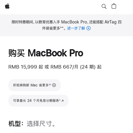
Apple
限时特惠期间，以教育优惠入手 MacBook Pro，还能搭配 AirTag 四
**
件装省更多
。
进一步了解
脚
注
购买 MacBook Pro
RMB 15,999
起
或 RMB 667/月 (24 期) 起
脚注
折抵换购新 Mac 省更多
◊◊
脚注
可享最长 24 个月免息分期服务
(在新窗口中打开)
◊
机型：
选择尺寸。