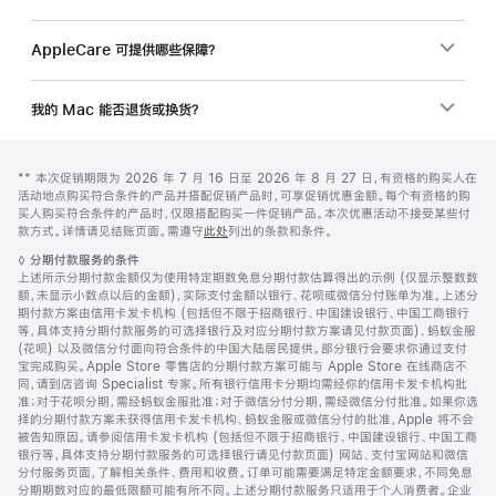
AppleCare 可提供哪些保障？
我的 Mac 能否退货或换货？
网
脚
脚
** 本次促销期限为 2026 年 7 月 16 日至 2026 年 8 月 27 日，有资格的购买人在
注
页
注
活动地点购买符合条件的产品并搭配促销产品时，可享促销优惠金额。每个有资格的购
页
买人购买符合条件的产品时，仅限搭配购买一件促销产品。本次优惠活动不接受某些付
款方式。详情请见结账页面。需遵守
此处
列出的条款和条件。
脚
脚
◊
分期付款服务的条件
注
上述所示分期付款金额仅为使用特定期数免息分期付款估算得出的示例 (仅显示整数数
额，未显示小数点以后的金额)，实际支付金额以银行、花呗或微信分付账单为准。上述分
期付款方案由信用卡发卡机构 (包括但不限于招商银行、中国建设银行、中国工商银行
等，具体支持分期付款服务的可选择银行及对应分期付款方案请见付款页面)、蚂蚁金服
(花呗) 以及微信分付面向符合条件的中国大陆居民提供。部分银行会要求你通过支付
宝完成购买。Apple Store 零售店的分期付款方案可能与 Apple Store 在线商店不
同，请到店咨询 Specialist 专家。所有银行信用卡分期均需经你的信用卡发卡机构批
准；对于花呗分期，需经蚂蚁金服批准；对于微信分付分期，需经微信分付批准。如果你选
择的分期付款方案未获得信用卡发卡机构、蚂蚁金服或微信分付的批准，Apple 将不会
被告知原因。请参阅信用卡发卡机构 (包括但不限于招商银行、中国建设银行、中国工商
银行等，具体支持分期付款服务的可选择银行请见付款页面) 网站、支付宝网站和微信
分付服务页面，了解相关条件、费用和收费。订单可能需要满足特定金额要求，不同免息
分期期数对应的最低限额可能有所不同。上述分期付款服务只适用于个人消费者。企业