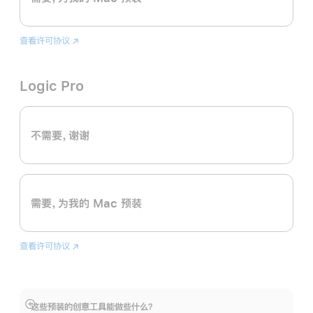
查看许可协议
Final
(在
Cut
新
Pro
窗
Logic Pro
口
中
打
开)
不需要，谢谢
需要，为我的 Mac 预装
查看许可协议
Logic
(在
Pro
新
窗
口
中
这些预装的创意工具能做些什么？
展