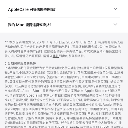
AppleCare 可提供哪些保障？
我的 Mac 能否退货或换货？
网
脚
脚
** 本次促销期限为 2026 年 7 月 16 日至 2026 年 8 月 27 日，有资格的购买人在
注
页
注
活动地点购买符合条件的产品并搭配促销产品时，可享促销优惠金额。每个有资格的购
页
买人购买符合条件的产品时，仅限搭配购买一件促销产品。本次优惠活动不接受某些付
款方式。详情请见结账页面。需遵守
此处
列出的条款和条件。
脚
脚
◊
分期付款服务的条件
注
上述所示分期付款金额仅为使用特定期数免息分期付款估算得出的示例 (仅显示整数数
额，未显示小数点以后的金额)，实际支付金额以银行、花呗或微信分付账单为准。上述分
期付款方案由信用卡发卡机构 (包括但不限于招商银行、中国建设银行、中国工商银行
等，具体支持分期付款服务的可选择银行及对应分期付款方案请见付款页面)、蚂蚁金服
(花呗) 以及微信分付面向符合条件的中国大陆居民提供。部分银行会要求你通过支付
宝完成购买。Apple Store 零售店的分期付款方案可能与 Apple Store 在线商店不
同，请到店咨询 Specialist 专家。所有银行信用卡分期均需经你的信用卡发卡机构批
准；对于花呗分期，需经蚂蚁金服批准；对于微信分付分期，需经微信分付批准。如果你选
择的分期付款方案未获得信用卡发卡机构、蚂蚁金服或微信分付的批准，Apple 将不会
被告知原因。请参阅信用卡发卡机构 (包括但不限于招商银行、中国建设银行、中国工商
银行等，具体支持分期付款服务的可选择银行请见付款页面) 网站、支付宝网站和微信
分付服务页面，了解相关条件、费用和收费。订单可能需要满足特定金额要求，不同免息
分期期数对应的最低限额可能有所不同。上述分期付款服务只适用于个人消费者。企业
和教育机构客户、企业员工购买计划 (EPP) 和 Apple 员工购买计划 (EPP) 适用的分