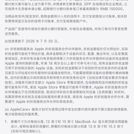
期付款方案可能与上述方案不同，详情请参见教育商店、EPP 在线商店和企业商店。公
司信用卡无资格申请分期。招商银行分期付款单笔订单最高限额为 RMB 150000。
当商品有货并/或发货时，购物金额将计入你的信用卡、支付宝或微信分付账单。相关财
务费用将显示在你的信用卡对账单、支付宝或微信账户中。
产品按广告宣传价或标价提供分期付款服务。价格包含增值税。所有订单均可享受免费
送货服务。
此信息更新于 2026 年 7 月 30 日。
脚
◊◊ 折抵换购服务由 Apple 的折抵服务合作伙伴提供。折抵金额报价仅为预估价，实际
注
折抵金额可能低于预估价值，具体金额取决于设备的状况、配置、推出年份，以及发售国
家或地区。并非所有设备均有资格获得第三方折抵服务合作伙伴提供的设备折抵金额或
Apple 提供的购新优惠。年满 18 周岁及以上者才可参与本计划。现有设备的折抵金额
可用于折抵购买新的 Apple 设备。实际折抵金额取决于收到的符合折抵条件的设备情
况是否与评估报价时你提供的设备描述相符合。可能需按照新设备的全额售价缴纳销售
税。店内折抵需出示政府颁发并附有照片的有效身份证件 (当地法律可能会要求存储该
信息)。该服务可能仅在部分 Apple Store 零售店提供，在线换购和店内换购的折抵金
额可能有所不同。某些 Apple Store 零售店可能有不同要求。Apple 的折抵服务合作
伙伴保留出于任何原因拒绝、取消任何折抵交易或限制任何设备 (及其数量) 的权利。
如需获得有关折抵及设备回收服务的更多信息，请咨询 Apple 的折抵服务合作伙伴。需
要遵守 Apple 的折抵服务合作伙伴的其他条款。
脚
∆∆ AppleCare+ 服务计划可为使用过程中发生的意外损坏提供不限次数的保修服务，
注
每次收取相应的服务费。
脚
1.
屏幕尺寸为对角线长度。13 英寸和 15 英寸 MacBook Air 显示屏顶部采用圆角
注
设计。按照标准矩形测量时，屏幕的对角线长度分别是 13.6 英寸和 15.3 英寸
(实际可视区域较小)。