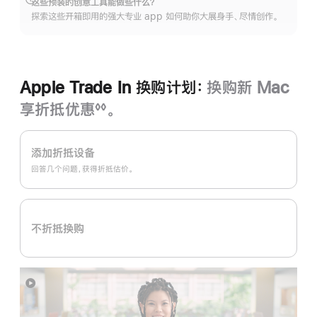
这些预装的创意工具能做些什么？
展
打
探索这些开箱即用的强大专业 app 如何助你大展身手、尽情创作。
开
开)
Apple Trade In 换购计划：
换购新 Mac
享折抵优惠
。
◊◊
脚
Apple
注
Trade
添加折抵设备
In
回答几个问题，获得折抵估价。
换
购
计
不折抵换购
划：
展
开