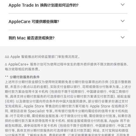
Apple Trade In 换购计划是如何运作的？
AppleCare 可提供哪些保障？
我的 Mac 能否退货或换货？
网
脚
脚
∆∆ Apple 智能推出时间依监管部门审批情况而定。
注
页
注
脚
∆ AppleCare+ 服务计划可为使用过程中发生的意外损坏提供不限次数的保修服务，
页
注
每次收取相应的服务费。
脚
脚
**
分期付款服务的条件
注
上述所示分期付款金额仅为使用特定期数免息分期付款估算得出的示例 (仅显示整数数
额，未显示小数点以后的金额)，实际支付金额以银行、花呗或微信分付账单为准。上述分
期付款方案由信用卡发卡机构 (包括但不限于招商银行、中国建设银行、中国工商银行
等，具体支持分期付款服务的可选择银行及对应分期付款方案请见付款页面)、蚂蚁金服
(花呗) 以及微信分付面向符合条件的中国大陆居民提供。部分银行会要求你通过支付
宝完成购买。Apple Store 零售店的分期付款方案可能与 Apple Store 在线商店不
同，请到店咨询 Specialist 专家。所有银行信用卡分期均需经你的信用卡发卡机构批
准；对于花呗分期，需经蚂蚁金服批准；对于微信分付分期，需经微信分付批准。如果你选
择的分期付款方案未获得信用卡发卡机构、蚂蚁金服或微信分付的批准，Apple 将不会
被告知原因。请参阅信用卡发卡机构 (包括但不限于招商银行、中国建设银行、中国工商
银行等，具体支持分期付款服务的可选择银行请见付款页面) 网站、支付宝网站和微信
分付服务页面，了解相关条件、费用和收费。订单可能需要满足特定金额要求，不同免息