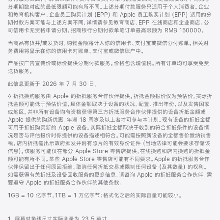
分期期数对应的最低限额可能有所不同。上述分期付款服务只适用于个人消费者。企业
和教育机构客户、企业员工购买计划 (EPP) 和 Apple 员工购买计划 (EPP) 适用的分
期付款方案可能与上述方案不同，详情请参见教育商店、EPP 在线商店和企业商店。公
司信用卡无资格申请分期。招商银行分期付款单笔订单最高限额为 RMB 150000。
当商品有货并/或发货时，购物金额将计入你的信用卡、支付宝或微信分付账单。相关财
务费用将显示在你的信用卡对账单、支付宝或微信账户中。
产品按广告宣传价或标价提供分期付款服务。价格包含增值税。所有订单均可享受免费
送货服务。
此信息更新于 2026 年 7 月 30 日。
脚
◊ 折抵换购服务由 Apple 的折抵服务合作伙伴提供。折抵金额报价仅为预估价，实际折
注
抵金额可能低于预估价值，具体金额取决于设备的状况、配置、推出年份，以及发售国家
或地区。并非所有设备均有资格获得第三方折抵服务合作伙伴提供的设备折抵金额或
Apple 提供的购新优惠。年满 18 周岁及以上者才可参与本计划。现有设备的折抵金额
可用于折抵购买新的 Apple 设备。实际折抵金额取决于收到的符合折抵条件的设备情
况是否与评估报价时你提供的设备描述相符合。可能需按照新设备的全额售价缴纳销售
税。店内折抵需出示政府颁发并附有照片的有效身份证件 (当地法律可能会要求存储该
信息)。该服务可能仅在部分 Apple Store 零售店提供，在线换购和店内换购的折抵金
额可能有所不同。某些 Apple Store 零售店可能有不同要求。Apple 的折抵服务合作
伙伴保留出于任何原因拒绝、取消任何折抵交易或限制任何设备 (及其数量) 的权利。
如需获得有关折抵及设备回收服务的更多信息，请咨询 Apple 的折抵服务合作伙伴。需
要遵守 Apple 的折抵服务合作伙伴的其他条款。
1GB = 10 亿字节，1TB = 1 万亿字节；格式化之后的实际容量可能较小。
1. 屏幕对角线尺寸实际测量为 23.5 英寸。