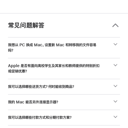
生
和
教
职
常见问题解答
员
工，
入
我想从 PC 换成 Mac。设置新 Mac 和转移我的文件容易
吗？
手
新
Mac
Apple 是否有面向高校学生及其家长和教师提供的特别折扣
或促销优惠？
还
能
省
我可以选择哪些送货方式？何时能收到商品？
一
笔。
我的 Mac 能否另外连接显示器？
我可以选择哪些付款方式和分期付款方案？