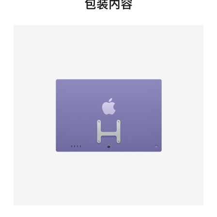
包装内容
意：
这
款
iMac
不
包
含
底
座)
的
分
期
付
款
选
项)