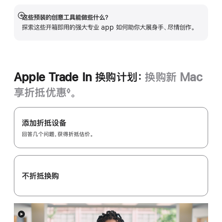
口
中
这些预装的创意工具能做些什么？
展
打
探索这些开箱即用的强大专业 app 如何助你大展身手、尽情创作。
开
开)
Apple Trade In 换购计划：
换购新 Mac
享折抵优惠
。
◊
脚
Apple
注
Trade
添加折抵设备
In
回答几个问题，获得折抵估价。
换
购
计
不折抵换购
划：
展