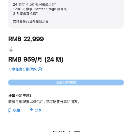
24 英寸 4.5K 视网膜显示屏¹
1200 万像素 Center Stage 摄像头
3.5 毫米耳机插孔
支持最多两台外接显示器
RMB 22,999
或
RMB 959/月 (24 期)
可享免息分期付款
(紫
色
iMac
添加到购物袋
(随
附
还拿不定主意？
VESA
收藏全部配置以备后用，或将配置分享给朋友。
支
架
收藏
分享
转
换
器)
(注