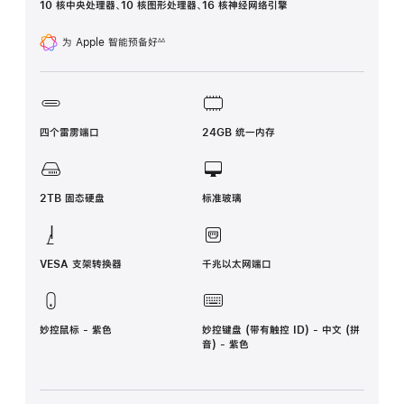
10 核中央处理器、10 核图形处理器、16 核神经网络引擎
为 Apple 智能预备好
∆∆
脚
注
四个雷雳端口
24GB 统一内存
2TB 固态硬盘
标准玻璃
VESA 支架转换器
千兆以太网端口
妙控鼠标 - 紫色
妙控键盘 (带有触控 ID) - 中文 (拼
音) - 紫色