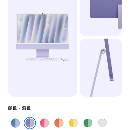
颜色 - 紫色
蓝
粉
橙
黄
绿
银
色
色
色
色
色
色