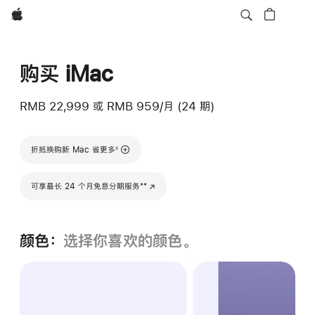
Apple
购买 iMac
RMB 22,999
或
RMB 959/月 (24 期)
脚注
折抵换购新 Mac 省更多
◊
脚注
**
可享最长 24 个月免息分期服务
(在新窗口中打开)
颜色：
选择你喜欢的颜色。