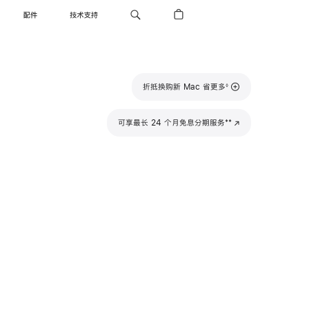
配件
技术支持
脚
折抵换购新 Mac 省更多
◊
注
脚
**
可享最长 24 个月免息分期服务
(在
注
新
窗
口
中
打
开)