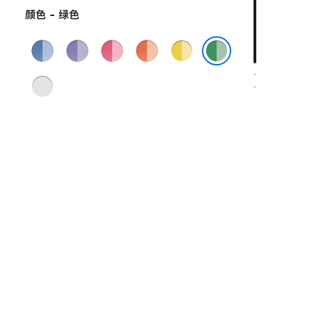
颜色 - 绿色
蓝
紫
粉
橙
黄
色
色
色
色
色
绿色
银
色