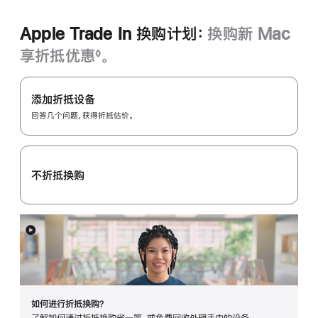
Apple Trade In 换购计划：
换购新 Mac
享折抵优惠
。
◊
脚
Apple
注
Trade
添加折抵设备
In
回答几个问题，获得折抵估价。
换
购
计
不折抵换购
划：
展
开
如何进行折抵换购？