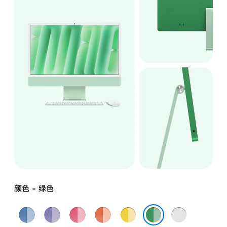
颜色 - 绿色
蓝
紫
粉
橙
黄
银
色
色
色
色
色
色