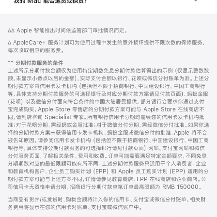
我的 Mac 能否退货或换货？
网
脚
脚
∆∆ Apple 智能推出时间依监管部门审批情况而定。
注
页
注
脚
∆ AppleCare+ 服务计划可为使用过程中发生的意外损坏提供不限次数的保修服务，
页
注
每次收取相应的服务费。
脚
脚
**
分期付款服务的条件
注
上述所示分期付款金额仅为使用特定期数免息分期付款估算得出的示例 (仅显示整数数
额，未显示小数点以后的金额)，实际支付金额以银行、花呗或微信分付账单为准。上述分
期付款方案由信用卡发卡机构 (包括但不限于招商银行、中国建设银行、中国工商银行
等，具体支持分期付款服务的可选择银行及对应分期付款方案请见付款页面)、蚂蚁金服
(花呗) 以及微信分付面向符合条件的中国大陆居民提供。部分银行会要求你通过支付
宝完成购买。Apple Store 零售店的分期付款方案可能与 Apple Store 在线商店不
同，请到店咨询 Specialist 专家。所有银行信用卡分期均需经你的信用卡发卡机构批
准；对于花呗分期，需经蚂蚁金服批准；对于微信分付分期，需经微信分付批准。如果你选
择的分期付款方案未获得信用卡发卡机构、蚂蚁金服或微信分付的批准，Apple 将不会
被告知原因。请参阅信用卡发卡机构 (包括但不限于招商银行、中国建设银行、中国工商
银行等，具体支持分期付款服务的可选择银行请见付款页面) 网站、支付宝网站和微信
分付服务页面，了解相关条件、费用和收费。订单可能需要满足特定金额要求，不同免息
分期期数对应的最低限额可能有所不同。上述分期付款服务只适用于个人消费者。企业
和教育机构客户、企业员工购买计划 (EPP) 和 Apple 员工购买计划 (EPP) 适用的分
期付款方案可能与上述方案不同，详情请参见教育商店、EPP 在线商店和企业商店。公
司信用卡无资格申请分期。招商银行分期付款单笔订单最高限额为 RMB 150000。
当商品有货并/或发货时，购物金额将计入你的信用卡、支付宝或微信分付账单。相关财
务费用将显示在你的信用卡对账单、支付宝或微信账户中。