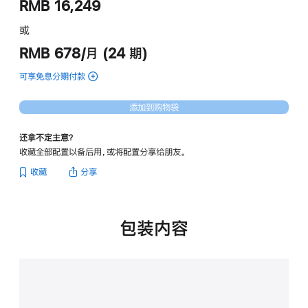
RMB 16,249
或
RMB 678/月 (24 期)
可享免息分期付款
(绿
色
iMac
添加到购物袋
的
分
还拿不定主意？
期
收藏全部配置以备后用，或将配置分享给朋友。
付
款
收藏
分享
选
项)
包装内容