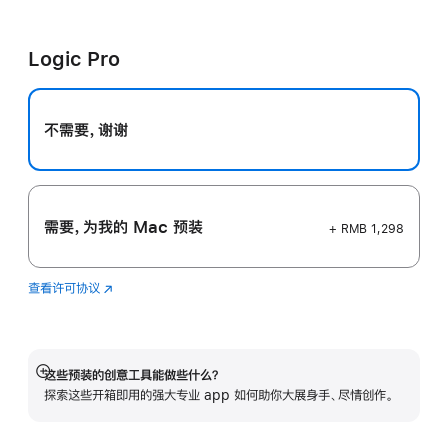
Cut
新
Pro
窗
Logic Pro
口
中
打
开)
不需要，谢谢
需要，为我的 Mac 预装
+ RMB 1,298
查看许可协议
Logic
(在
Pro
新
窗
口
中
这些预装的创意工具能做些什么？
展
打
探索这些开箱即用的强大专业 app 如何助你大展身手、尽情创作。
开
开)