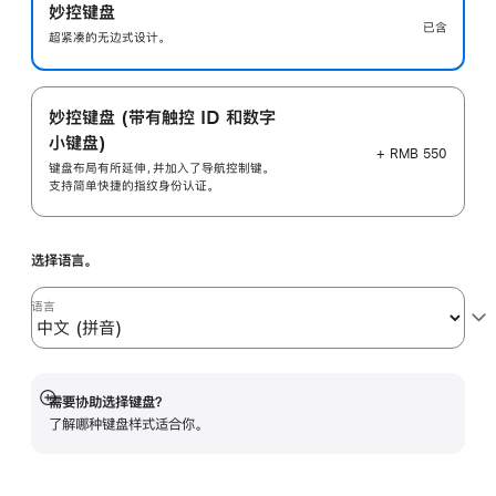
妙控键盘
已含
超紧凑的无边式设计。
妙控键盘 (带有触控 ID 和数字
小键盘)
+ RMB 550
键盘布局有所延伸，并加入了导航控制键。
支持简单快捷的指纹身份认证。
选择语言。
语言
需要协助选择键盘？
展
了解哪种键盘样式适合你。
开