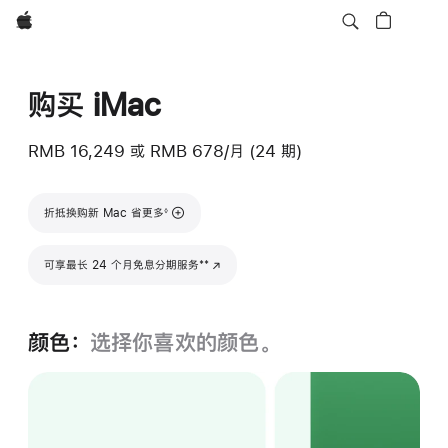
Apple
购买 iMac
RMB 16,249
或
RMB 678/月 (24 期)
脚注
折抵换购新 Mac 省更多
◊
脚注
**
可享最长 24 个月免息分期服务
(在新窗口中打开)
颜色：
选择你喜欢的颜色。