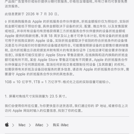
产品按广告宣传价或标价提供分期付款服务。价格包含增值税。所有订单均可享受免费
送货服务。
此信息更新于 2026 年 7 月 30 日。
脚
◊ 折抵换购服务由 Apple 的折抵服务合作伙伴提供。折抵金额报价仅为预估价，实际折
注
抵金额可能低于预估价值，具体金额取决于设备的状况、配置、推出年份，以及发售国家
或地区。并非所有设备均有资格获得第三方折抵服务合作伙伴提供的设备折抵金额或
Apple 提供的购新优惠。年满 18 周岁及以上者才可参与本计划。现有设备的折抵金额
可用于折抵购买新的 Apple 设备。实际折抵金额取决于收到的符合折抵条件的设备情
况是否与评估报价时你提供的设备描述相符合。可能需按照新设备的全额售价缴纳销售
税。店内折抵需出示政府颁发并附有照片的有效身份证件 (当地法律可能会要求存储该
信息)。该服务可能仅在部分 Apple Store 零售店提供，在线换购和店内换购的折抵金
额可能有所不同。某些 Apple Store 零售店可能有不同要求。Apple 的折抵服务合作
伙伴保留出于任何原因拒绝、取消任何折抵交易或限制任何设备 (及其数量) 的权利。
如需获得有关折抵及设备回收服务的更多信息，请咨询 Apple 的折抵服务合作伙伴。需
要遵守 Apple 的折抵服务合作伙伴的其他条款。
1GB = 10 亿字节，1TB = 1 万亿字节；格式化之后的实际容量可能较小。
1. 屏幕对角线尺寸实际测量为 23.5 英寸。
我们会使用你所在位置，为你更快显示送货选项。我们通过你的 IP 地址，或者你在上次
访问 Apple 网站时输入的位置信息，找到了你的位置。
Mac
iMac
购买 iMac
Apple