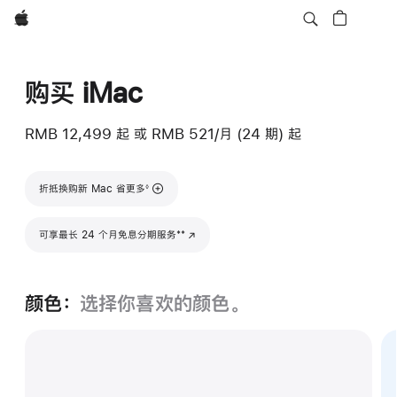
Apple
购买 iMac
RMB 12,499
起
或 RMB 521/月 (24 期) 起
脚注
折抵换购新 Mac 省更多
◊
脚注
**
可享最长 24 个月免息分期服务
(在新窗口中打开)
颜色：
选择你喜欢的颜色。