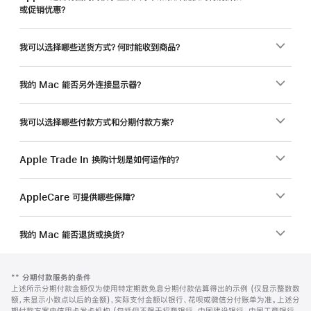
或促销优惠？
还
能
省
我可以选择哪些送货方式？何时能收到商品？
一
笔。
我的 Mac 能否另外连接显示器？
我可以选择哪些付款方式和分期付款方案？
Apple Trade In 换购计划是如何运作的？
AppleCare 可提供哪些保障？
我的 Mac 能否退货或换货？
网
脚
脚
**
分期付款服务的条件
注
页
注
上述所示分期付款金额仅为使用特定期数免息分期付款估算得出的示例 (仅显示整数数
页
额，未显示小数点以后的金额)，实际支付金额以银行、花呗或微信分付账单为准。上述分