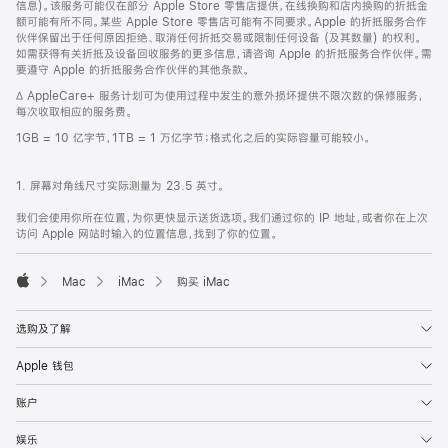
信息)。该服务可能仅在部分 Apple Store 零售店提供，在线换购和店内换购的折抵金
额可能有所不同。某些 Apple Store 零售店可能有不同要求。Apple 的折抵服务合作
伙伴保留出于任何原因拒绝、取消任何折抵交易或限制任何设备 (及其数量) 的权利。
如需获得有关折抵及设备回收服务的更多信息，请咨询 Apple 的折抵服务合作伙伴。需
要遵守 Apple 的折抵服务合作伙伴的其他条款。
脚
∆ AppleCare+ 服务计划可为使用过程中发生的意外损坏提供不限次数的保修服务，
注
每次收取相应的服务费。
1GB = 10 亿字节，1TB = 1 万亿字节；格式化之后的实际容量可能较小。
1. 屏幕对角线尺寸实际测量为 23.5 英寸。
我们会使用你所在位置，为你更快显示送货选项。我们通过你的 IP 地址，或者你在上次
访问 Apple 网站时输入的位置信息，找到了你的位置。
Mac
iMac
购买 iMac
Apple
选购及了解
Apple 钱包
账户
娱乐