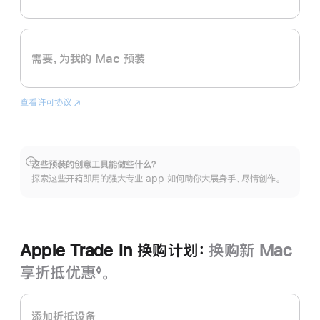
需要，为我的 Mac 预装
查看许可协议
Logic
(在
Pro
新
窗
口
中
这些预装的创意工具能做些什么？
展
打
探索这些开箱即用的强大专业 app 如何助你大展身手、尽情创作。
开
开)
Apple Trade In 换购计划：
换购新 Mac
享折抵优惠
。
◊
脚
Apple
注
Trade
添加折抵设备