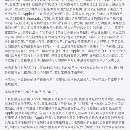
期付款方案由信用卡发卡机构 (包括但不限于招商银行、中国建设银行、中国工商银行
脚
等，具体支持分期付款服务的可选择银行及对应分期付款方案请见付款页面)、蚂蚁金服
(花呗) 以及微信分付面向符合条件的中国大陆居民提供。部分银行会要求你通过支付
宝完成购买。Apple Store 零售店的分期付款方案可能与 Apple Store 在线商店不
同，请到店咨询 Specialist 专家。所有银行信用卡分期均需经你的信用卡发卡机构批
准；对于花呗分期，需经蚂蚁金服批准；对于微信分付分期，需经微信分付批准。如果你选
择的分期付款方案未获得信用卡发卡机构、蚂蚁金服或微信分付的批准，Apple 将不会
被告知原因。请参阅信用卡发卡机构 (包括但不限于招商银行、中国建设银行、中国工商
银行等，具体支持分期付款服务的可选择银行请见付款页面) 网站、支付宝网站和微信
分付服务页面，了解相关条件、费用和收费。订单可能需要满足特定金额要求，不同免息
分期期数对应的最低限额可能有所不同。上述分期付款服务只适用于个人消费者。企业
和教育机构客户、企业员工购买计划 (EPP) 和 Apple 员工购买计划 (EPP) 适用的分
期付款方案可能与上述方案不同，详情请参见教育商店、EPP 在线商店和企业商店。公
司信用卡无资格申请分期。招商银行分期付款单笔订单最高限额为 RMB 150000。
当商品有货并/或发货时，购物金额将计入你的信用卡、支付宝或微信分付账单。相关财
务费用将显示在你的信用卡对账单、支付宝或微信账户中。
产品按广告宣传价或标价提供分期付款服务。价格包含增值税。所有订单均可享受免费
送货服务。
此信息更新于 2026 年 7 月 30 日。
脚
◊ 折抵换购服务由 Apple 的折抵服务合作伙伴提供。折抵金额报价仅为预估价，实际折
注
抵金额可能低于预估价值，具体金额取决于设备的状况、配置、推出年份，以及发售国家
或地区。并非所有设备均有资格获得第三方折抵服务合作伙伴提供的设备折抵金额或
Apple 提供的购新优惠。年满 18 周岁及以上者才可参与本计划。现有设备的折抵金额
可用于折抵购买新的 Apple 设备。实际折抵金额取决于收到的符合折抵条件的设备情
况是否与评估报价时你提供的设备描述相符合。可能需按照新设备的全额售价缴纳销售
税。店内折抵需出示政府颁发并附有照片的有效身份证件 (当地法律可能会要求存储该