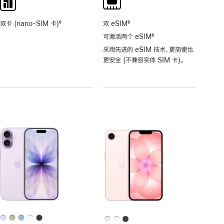
双卡 (nano-SIM 卡)
6
双 eSIM
8
脚
脚
可激活两个 eSIM
8
注
注
脚
采用先进的 eSIM 技术，更简便也
注
更安全 (不兼容实体 SIM 卡)。