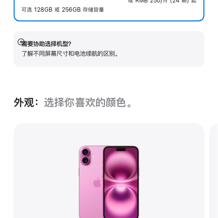
或 RMB 250/月 (24 期) 起
脚
注
可选 128GB 或 256GB 存储容量
需要协助选择机型？
展
了解不同屏幕尺寸和电池续航的区‍别。
开
外观：
选择你喜欢的颜色。