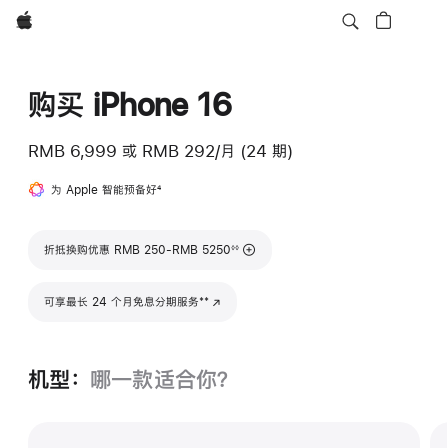
Apple
购买 iPhone 16
RMB 6,999
或
RMB 292/月 (24 期)
为 Apple 智能预备好
脚
4
注
脚注
折抵换购优惠 RMB 250-RMB 5250
◊◊
脚注
**
可享最长 24 个月免息分期服务
(在新窗口中打开)
机型：
哪一款适合你？