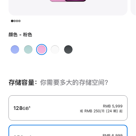
颜色 - 粉色
群
深
白
黑
青
青
色
色
粉色
色
色
存储容量：
你需要多大的存储空⁠间？
RMB 5,999
128
1
GB
或 RMB 250/月 (24 期) 起
脚
注
RMB 6,999