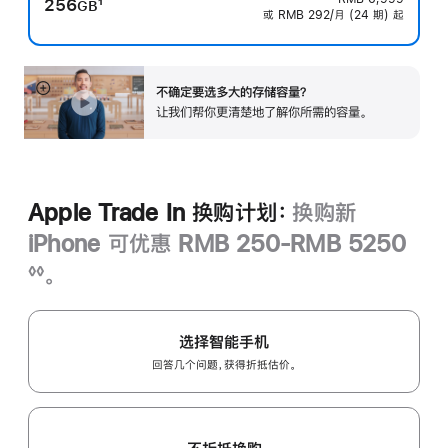
256
1
GB
或 RMB 292/月 (24 期) 起
脚
注
不确定要选多大的存储容量？
展
让我们帮你更清楚地了解你所需的容‍量‍。
开
Apple Trade In 换购计划：
换购新
iPhone 可优惠 RMB 250-RMB 5250
脚
。
◊◊
注
选择智能手机
回答几个问题，获得折抵估价。