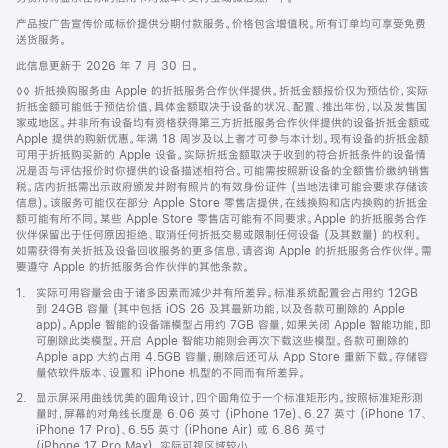
产品按广告宣传价或标价提供分期付款服务。价格包含增值税。所有订单均可享受免费
送货服务。
此信息更新于 2026 年 7 月 30 日。
脚
◊◊ 折抵换购服务由 Apple 的折抵服务合作伙伴提供。折抵金额报价仅为预估价，实际
注
折抵金额可能低于预估价值，具体金额取决于设备的状况、配置、推出年份，以及发售国
家或地区。并非所有设备均有资格获得第三方折抵服务合作伙伴提供的设备折抵金额或
Apple 提供的购新优惠。年满 18 周岁及以上者才可参与本计划。现有设备的折抵金额
可用于折抵购买新的 Apple 设备。实际折抵金额取决于收到的符合折抵条件的设备情
况是否与评估报价时你提供的设备描述相符合。可能需按照新设备的全额售价缴纳销售
税。店内折抵需出示政府颁发并附有照片的有效身份证件 (当地法律可能会要求存储该
信息)。该服务可能仅在部分 Apple Store 零售店提供，在线换购和店内换购的折抵金
额可能有所不同。某些 Apple Store 零售店可能有不同要求。Apple 的折抵服务合作
伙伴保留出于任何原因拒绝、取消任何折抵交易或限制任何设备 (及其数量) 的权利。
如需获得有关折抵及设备回收服务的更多信息，请咨询 Apple 的折抵服务合作伙伴。需
要遵守 Apple 的折抵服务合作伙伴的其他条款。
脚
1.
实际可用容量会由于诸多因素而减少并有所差异。标准系统配置会占用约 12GB
注
到 24GB 容量 (其中包括 iOS 26 及其最新功能，以及各款可删除的 Apple
app)。Apple 智能的设备端模型占用约 7GB 容量，如果关闭 Apple 智能功能，即
可删除此类模型。开启 Apple 智能功能则会再次下载这些模型。各款可删除的
Apple app 大约占用 4.5GB 容量，删除后还可从 App Store 重新下载。存储容
量依软件版本、设置和 iPhone 机型的不同而有所差异。
脚
2.
显示屏采用曲线优美的圆角设计，四个圆角位于一个标准矩形内。按照标准矩形测
注
量时，屏幕的对角线长度是 6.06 英寸 (iPhone 17e)、6.27 英寸 (iPhone 17、
iPhone 17 Pro)、6.55 英寸 (iPhone Air) 或 6.86 英寸
(iPhone 17 Pro Max)。实际可视区域较小。