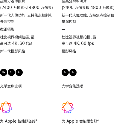
超高分辨率照片
超高分辨率照片
(2400 万像素和 4800 万像素)
(2400 万像素和 4800 万像素)
新一代人像功能，支持焦点控制和
新一代人像功能，支持焦点控制和
景深控制
景深控制
微距摄影
—
不
支
杜比视界视频拍摄，最
杜比视界视频拍摄，最
持
高可达 4K，60 fps
高可达 4K，60 fps
微
新一代摄影风格
摄影风格
距
摄
影
光学变焦选项
.5x、
光学变焦选项
1x、
1x、
2x
2x
为 Apple 智能预备好
4
为 Apple 智能预备好
4
脚
脚
注
注