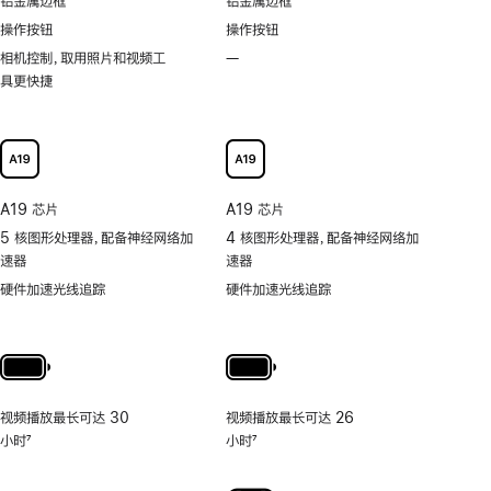
铝金属边框
铝金属边框
示
功
率
操作按钮
操作按钮
能
技
相机控制，取用照片和视频工
—
不
术
具更快捷
支
持
可
以
更
快
A19 芯片
A19 芯片
捷
5 核图形处理器，配备神经网络加
4 核图形处理器，配备神经网络加
地
速器
速器
取
用
硬件加速光线追踪
硬件加速光线追踪
照
片
和
视
频
视频播放最长可达 30
视频播放最长可达 26
工
小时
7
小时
7
具
脚
脚
的
注
注