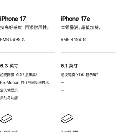
iPhone 17
iPhone 17e
拉高好感度，再添耐用性。
本领叠满，超值加持。
RMB 5999 起
RMB 4499 起
6.3 英寸
6.1 英寸
超视网膜 XDR 显示屏
2
超视网膜 XDR 显示屏
2
脚
脚
ProMotion 自适应刷新率技术
—
不
注
注
支
全天候显示
—
不
持
支
灵动岛功能
—
不
ProMotion
持
支
自
全
持
适
天
灵
应
候
动
刷
显
岛
新