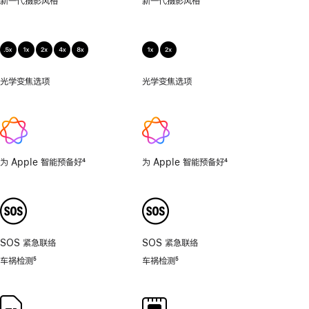
新一代摄影风格
新一代摄影风格
距
摄
影
光学变焦选项
0.5
光学变焦选项
1x、
倍，
2x
1
倍，
2
倍，
为 Apple 智能预备好
4
为 Apple 智能预备好
4
4
脚
脚
倍，
注
注
8
倍。
SOS 紧急联络
SOS 紧急联络
车祸检测
5
车祸检测
5
脚
脚
注
注