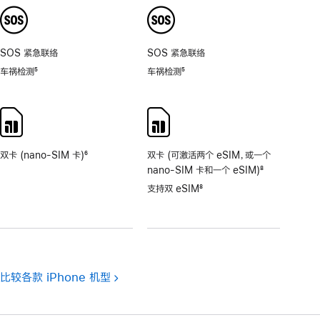
SOS 紧急联络
SOS 紧急联络
车祸检测
5
车祸检测
5
脚
脚
注
注
双卡 (nano-SIM 卡)
6
双卡 (可激活两个 eSIM，或一个
脚
nano-SIM 卡和一个 eSIM)
8
注
脚
支持双 eSIM
8
注
脚
注
比较各款 iPhone 机型