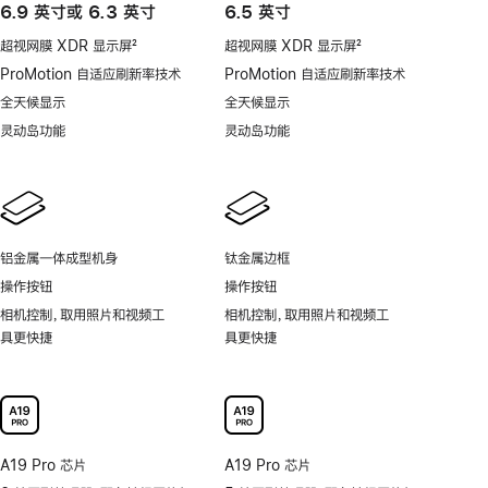
6.9 英寸或 6.3 英寸
6.5 英寸
超视网膜 XDR 显示屏
2
超视网膜 XDR 显示屏
2
脚
脚
ProMotion 自适应刷新率技术
ProMotion 自适应刷新率技术
注
注
全天候显示
全天候显示
灵动岛功能
灵动岛功能
铝金属一体成型机身
钛金属边框
操作按钮
操作按钮
相机控制，取用照片和视频工
相机控制，取用照片和视频工
具更快捷
具更快捷
A19 Pro 芯片
A19 Pro 芯片