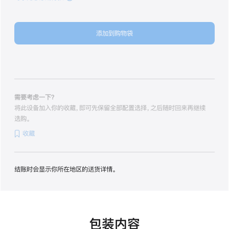
256GB
粉
色
添加到购物袋
pink
256gb
的
分
期
付
款
需要考虑一下？
选
将此设备加入你的收藏，即可先保留全部配置选择，之后随时回来再继续
项)
选购。
收藏
结账时会显示你所在地区的送货详情。
包装内容