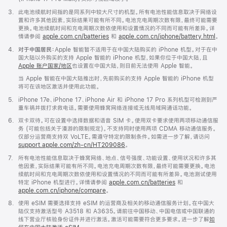
脚
3.
此电池续航时间指的是同系列中较大尺寸的机型。所有电池性能信息取决于网络设
注
置和许多其他因素，实际结果可能有所不同。电池充电周期次数有限，最终可能需要
更换。电池续航时间和充电周期次数依使用和设置情况的不同而可能有所差异。详
情请参阅
apple.com.cn/batteries
和
apple.com.cn/iphone/battery.html
。
脚
4.
对于中国居民：
Apple 智能暂不适用于在中国大陆购买的 iPhone 机型。对于在中
注
国大陆以外购买的支持 Apple 智能的 iPhone 机型，如果你位于中国大陆，且
Apple 账户国家/地区
也设置在中国大陆，则目前无法使用 Apple 智能。
当 Apple 智能在中国大陆推出时，先前购买的支持 Apple 智能的 iPhone 机型
将可在该地区激活并使用此功能。
脚
5.
iPhone 17e、iPhone 17、iPhone Air 和 iPhone 17 Pro 系列机型可检测到严
注
重车祸并拨打求救电话。需要使用蜂窝网络连接或无线局域网通话功能。
脚
6.
双卡双待。可在设置中选择数据和语音 SIM 卡。使用双卡要求使用两项移动通信服
注
务 (可能包括关于漫游的限制规定)。不支持同时使用两项 CDMA 移动通信服务。
仅部分运营商支持双 VoLTE。需遵守特定的限制条件。如需进一步了解，请访问
support.apple.com/zh-cn/HT209086
。
脚
7.
所有电池性能信息取决于蜂窝网络、地点、信号强度、功能设置、使用状况和许多其
注
他因素，实际结果可能有所不同。电池充电周期次数有限，最终可能需要更换。电池
续航时间和充电周期次数依使用和设置情况的不同而可能有所差异。电池测试使用
特定 iPhone 机型进行。详情请参阅
apple.com.cn/batteries
和
apple.com.cn/iphone/compare
。
脚
8.
使用 eSIM 需要选择支持 eSIM 的运营商及相关的移动通信服务计划。在中国大
注
陆仅支持激活型号 A3518 和 A3635。请前往中国移动、中国电信或中国联通的
线下营业厅核验身份证件并进行激活。激活可能需要符合更多要求。进一步了解
如