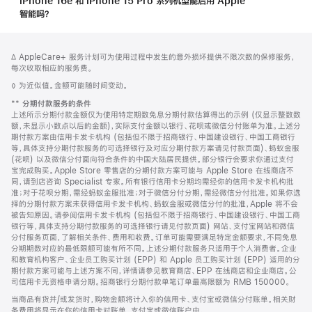
iPhone 16e 和 iPhone 15 Pro 系列机型能启用 Apple
智能吗？
网
脚
脚
∆ AppleCare+ 服务计划可为使用过程中发生的意外损坏提供不限次数的保修服务，
注
页
注
每次收取相应的服务费。
页
脚
◊ 为近似值。金额可能随时间变动。
脚
注
脚
**
分期付款服务的条件
注
上述所示分期付款金额仅为使用特定期数免息分期付款估算得出的示例 (仅显示整数数
额，未显示小数点以后的金额)，实际支付金额以银行、花呗或微信分付账单为准。上述分
期付款方案由信用卡发卡机构 (包括但不限于招商银行、中国建设银行、中国工商银行
等，具体支持分期付款服务的可选择银行及对应分期付款方案请见付款页面)、蚂蚁金服
(花呗) 以及微信分付面向符合条件的中国大陆居民提供。部分银行会要求你通过支付
宝完成购买。Apple Store 零售店的分期付款方案可能与 Apple Store 在线商店不
同，请到店咨询 Specialist 专家。所有银行信用卡分期均需经你的信用卡发卡机构批
准；对于花呗分期，需经蚂蚁金服批准；对于微信分付分期，需经微信分付批准。如果你选
择的分期付款方案未获得信用卡发卡机构、蚂蚁金服或微信分付的批准，Apple 将不会
被告知原因。请参阅信用卡发卡机构 (包括但不限于招商银行、中国建设银行、中国工商
银行等，具体支持分期付款服务的可选择银行请见付款页面) 网站、支付宝网站和微信
分付服务页面，了解相关条件、费用和收费。订单可能需要满足特定金额要求，不同免息
分期期数对应的最低限额可能有所不同。上述分期付款服务只适用于个人消费者。企业
和教育机构客户、企业员工购买计划 (EPP) 和 Apple 员工购买计划 (EPP) 适用的分
期付款方案可能与上述方案不同，详情请参见教育商店、EPP 在线商店和企业商店。公
司信用卡无资格申请分期。招商银行分期付款单笔订单最高限额为 RMB 150000。
当商品有货并/或发货时，购物金额将计入你的信用卡、支付宝或微信分付账单。相关财
务费用将显示在你的信用卡对账单、支付宝或微信账户中。