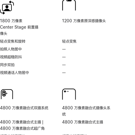
相
机
控
制。
1800 万像素
1200 万像素原深感摄像头
Center Stage 前置摄
像头
轻点变焦和旋转
轻点变焦
拍照人物居中
—
不
支
视频超稳防抖
—
不
持
支
同步双拍
—
不
拍
持
支
视频通话人物居中
—
无
照
视
持
视
人
频
同
频
物
超
步
通
居
稳
双
话
中
防
拍
人
抖
4800 万像素融合式双摄系统
4800 万像素融合式摄像头系
物
统
居
4800 万像素融合式主摄 |
4800 万像素融合式主摄
中
4800 万像素融合式超广角