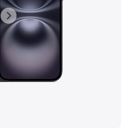
上
下
一
一
张
张
图
图
库
库
图
图
片
片