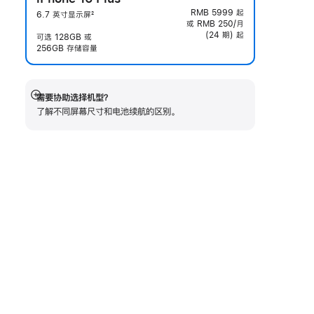
RMB 5999
起
6.7 英寸显示屏
2
或 RMB 250/月
脚
(24 期) 起
注
可选 128GB 或
256GB 存储容量
需要协助选择机型？
展
了解不同屏幕尺寸和电池续航的区‍别。
开