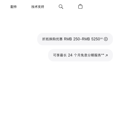
配件
技术支持
脚
折抵换购优惠 RMB 250-RMB 5250
◊◊
注
脚
**
可享最长 24 个月免息分期服务
(在
注
新
窗
口
中
打
开)