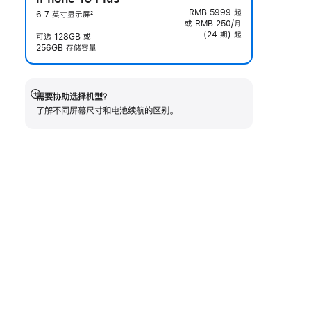
RMB 5999
起
6.7 英寸显示屏
2
或 RMB 250/月
脚
(24 期) 起
注
可选 128GB 或
256GB 存储容量
需要协助选择机型？
展
了解不同屏幕尺寸和电池续航的区‍别。
开