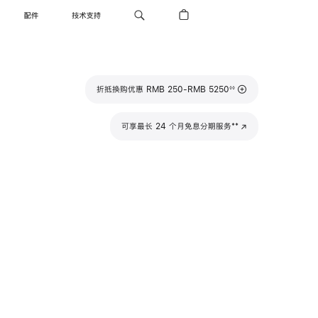
配件
技术支持
脚
折抵换购优惠 RMB 250-RMB 5250
◊◊
注
脚
**
可享最长 24 个月免息分期服务
(在
注
新
窗
口
中
打
开)