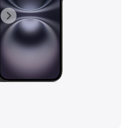
上
下
一
一
张
张
图
图
库
库
图
图
片
片