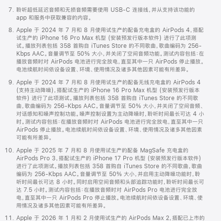
聆听超低延迟音频和无损音频需要使用 USB-C 连接线，并从支持该功能的
app 和服务中获取兼容的内容。
Apple 于 2024 年 7 月和 8 月使用试生产的配备充电盒的 AirPods 4，搭配
试生产的 iPhone 16 Pro Max 机型 (安装预发行版本软件) 进行了此项测
试。播放列表包括 358 首购自 iTunes Store 的不同歌曲，歌曲编码为 256-
Kbps AAC。音量调节至 50% 大小，并关闭了空间音频功能。测试内容包括：在
播放音频时对 AirPods 电池进行完全放电，直至其中一只 AirPods 停止播放。
电池续航时间依设备设置、环境、使用情况及诸多其他因素可能有所差异。
Apple 于 2024 年 7 月和 8 月使用试生产的配备无线充电盒的 AirPods 4
(支持主动降噪)，搭配试生产的 iPhone 16 Pro Max 机型 (安装预发行版本
软件) 进行了此项测试。播放列表包括 358 首购自 iTunes Store 的不同歌
曲，歌曲编码为 256-Kbps AAC。音量调节至 50% 大小，并关闭了空间音频、
对话感知和噪声控制功能。噪声控制设置为主动降噪时，聆听时间最长可达 4 小
时。测试内容包括：在播放音频时对 AirPods 电池进行完全放电，直至其中一只
AirPods 停止播放。电池续航时间依设备设置、环境、使用情况及诸多其他因素
可能有所差异。
Apple 于 2025 年 7 月和 8 月使用试生产的配备 MagSafe 充电盒的
AirPods Pro 3，搭配试生产的 iPhone 17 Pro 机型 (安装预发行版本软件)
进行了此项测试。播放列表包括 358 首购自 iTunes Store 的不同歌曲，歌曲
编码为 256-Kbps AAC。音量调节至 50% 大小，并启用主动降噪功能时，聆
听时间最长可达 8 小时。同时启用空间音频和头部追踪功能时，聆听时间最长可
达 7.5 小时。测试内容包括：在播放音频时对 AirPods Pro 电池进行完全放
电，直至其中一只 AirPods Pro 停止播放。电池续航时间依设备设置、环境、使
用情况及诸多其他因素可能有所差异。
Apple 于 2026 年 1 月和 2 月使用试生产的 AirPods Max 2，搭配已上市的