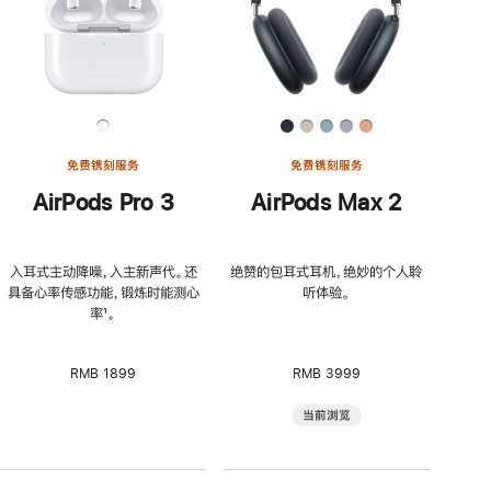
免费镌刻服务
免费镌刻服务
AirPods Pro 3
AirPods Max 2
入耳式主动降噪，入主新声代。还
绝赞的包耳式耳机，绝妙的个人聆
具备心率传感功能，锻炼时能测心
听体验。
率
脚
¹。
注
RMB 1899
RMB 3999
当前浏览