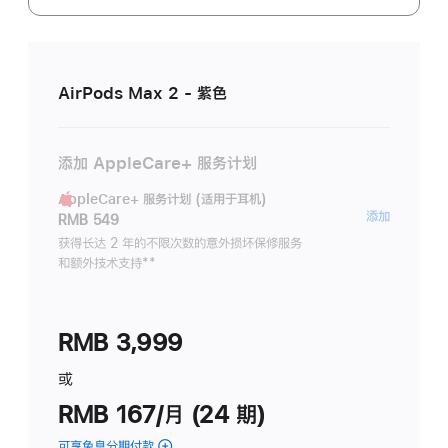
AirPods Max 2 - 紫色
添加 AppleCare+ 服务计划
AppleCare+ 服务计划 (适用于耳机)
AppleC
添加
RMB 549
服
获得长达 2 年的不限次数的意外损坏保修服务
和额外技术支持
脚
**
务
注
计
划
RMB 3,999
(适
用
或
于
RMB 167/月 (24 期)
耳
机)
可享免息分期付款
(AirPods Max 2