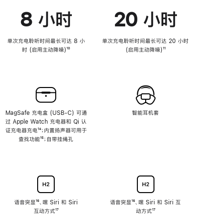
8 小时
20 小时
单次充电聆听时间最长可达 8 小
单次充电聆听时间最长可达 20 小时
时 (启用主动降噪)
脚
¹⁰
(启用主动降噪)
脚
¹¹
注
注
MagSafe 充电盒 (USB-C) 可通
智能耳机套
过 Apple Watch 充电器和 Qi 认
证充电器充电
脚
¹⁴；内置扬声器可用于
查找功能
注
脚
¹⁵；自带挂绳孔
注
语音突显
脚
¹⁶、嘿 Siri 和 Siri
语音突显
脚
¹⁶、嘿 Siri 和 Siri 互
互动方式
注
脚
¹⁷
注
动方式
脚
¹⁷