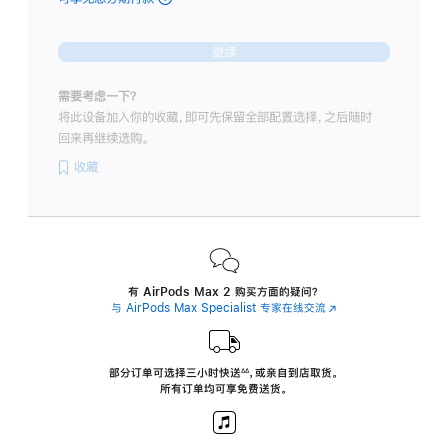
-
紫
继续
色
purple
需要考虑一下？
的
将此设备加入你的收藏，即可先保留全部配置选择，之后随时
分
回来再继续选购。
期
付
收藏
款
选
项)
有 AirPods Max 2 购买方面的疑问？
与 AirPods Max Specialist 专家在线交流
(在
新
窗
口
中
部分订单可选择三小时
快送
，
或亲自到店取货。
∆∆
 ${translate.store.a11y.footnote} 
打
所有订单均可享免费送货。
开)