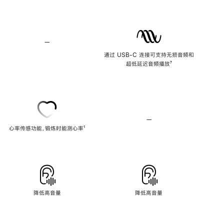
—
不
支
通过 USB-C 连接可支持无损音频和
持
超低延迟音频播放
脚
⁷
无
注
损
音
频
—
不
心率传感功能，锻炼时能测心率
脚
¹
支
注
持
心
率
传
感
功
能
降低高音量
降低高音量