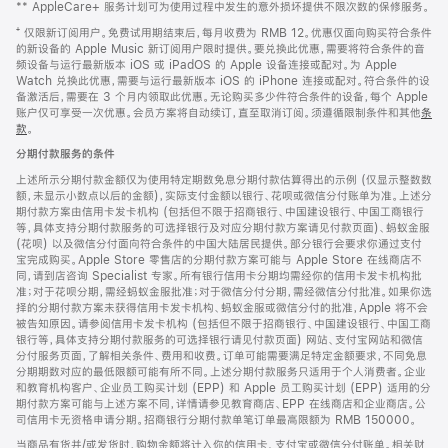
** AppleCare+ 服务计划可为使用过程中发生的意外损坏提供不限次数的保修服务。
⁺ 仅限新订阅用户。免费试用期结束后，每月收费为 RMB 12。优惠仅面向购买符合条件
的新设备的 Apple Music 新订阅用户限时提供。要兑换此优惠，需要将符合条件的音
频设备与运行最新版本 iOS 或 iPadOS 的 Apple 设备连接或配对。为 Apple
Watch 兑换此优惠，需要与运行最新版本 iOS 的 iPhone 连接或配对。符合条件的设
备激活后，需要在 3 个月内领取此优惠。无论购买多少件符合条件的设备，每个 Apple
账户仅可享受一次优惠。会员方案将自动续订，直至取消订阅。须遵循限制条件和其他
条
款
。
(在
新
分期付款服务的条件
窗
口
上述所示分期付款金额仅为使用特定期数免息分期付款估算得出的示例 (仅显示整数数
中
额，未显示小数点以后的金额)，实际支付金额以银行、花呗或微信分付账单为准。上述分
打
期付款方案由信用卡发卡机构 (包括但不限于招商银行、中国建设银行、中国工商银行
开)
等，具体支持分期付款服务的可选择银行及对应分期付款方案请见付款页面)、蚂蚁金服
(花呗) 以及微信分付面向符合条件的中国大陆居民提供。部分银行会要求你通过支付
宝完成购买。Apple Store 零售店的分期付款方案可能与 Apple Store 在线商店不
同，请到店咨询 Specialist 专家。所有银行信用卡分期均需经你的信用卡发卡机构批
准；对于花呗分期，需经蚂蚁金服批准；对于微信分付分期，需经微信分付批准。如果你选
择的分期付款方案未获得信用卡发卡机构、蚂蚁金服或微信分付的批准，Apple 将不会
被告知原因。请参阅信用卡发卡机构 (包括但不限于招商银行、中国建设银行、中国工商
银行等，具体支持分期付款服务的可选择银行请见付款页面) 网站、支付宝网站和微信
分付服务页面，了解相关条件、费用和收费。订单可能需要满足特定金额要求，不同免息
分期期数对应的最低限额可能有所不同。上述分期付款服务只适用于个人消费者。企业
和教育机构客户、企业员工购买计划 (EPP) 和 Apple 员工购买计划 (EPP) 适用的分
期付款方案可能与上述方案不同，详情请参见教育商店、EPP 在线商店和企业商店。公
司信用卡无资格申请分期。招商银行分期付款单笔订单最高限额为 RMB 150000。
当商品有货并/或发货时，购物金额将计入你的信用卡、支付宝或微信分付账单。相关财