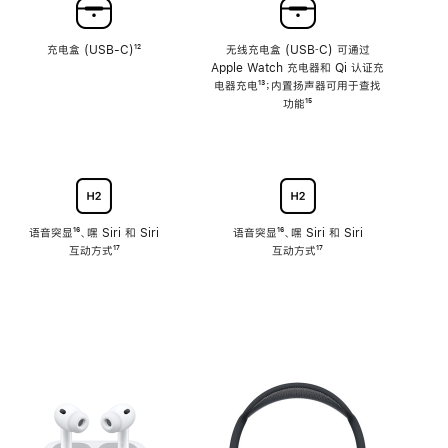
充电盒 (USB-C)
脚
¹²
无线充电盒 (USB‑C) 可通过
注
Apple Watch 充电器和 Qi 认证充
电器充电
脚
¹³；内置扬声器可用于查找
注
功能
脚
¹⁵
注
语音突显
脚
¹⁶、嘿 Siri 和 Siri
语音突显
脚
¹⁶、嘿 Siri 和 Siri
互动方式
注
脚
¹⁷
互动方式
注
脚
¹⁷
注
注