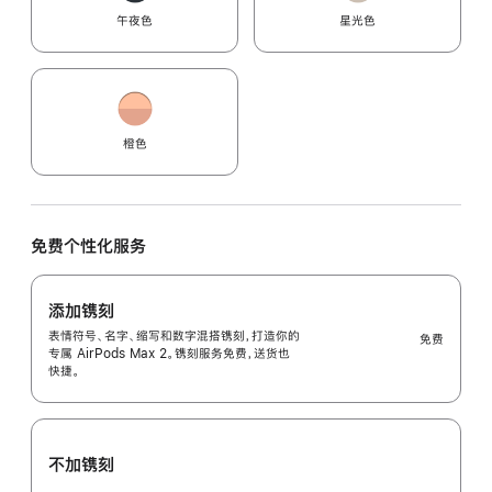
午夜色
星光色
橙色
免费个性化服务
添加镌刻
表情符号、名字、缩写和数字混搭镌刻，打造你的
免费
专属 AirPods Max 2。镌刻服务免费，送货也
快捷。
不加镌刻