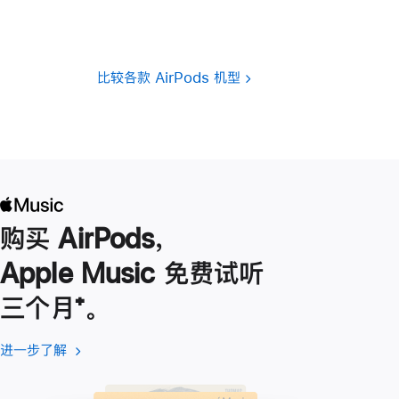
注
注
比较各款 AirPods 机型
购买 AirPods，
Apple Music 免费试听
三个月
脚
⁺。
注
进一步了解
进
(在
一
新
步
窗