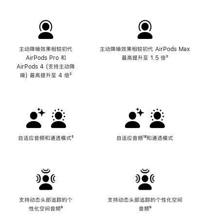
主动降噪效果相较初代
主动降噪效果相较初代 AirPods Max
AirPods Pro 和
最高提升至 1.5 倍
脚
³
AirPods 4 (支持主动降
注
噪) 最高提升至 4 倍
脚
²
注
自适应音频和通透模式
脚
⁵
自适应音频
脚
¹⁸和通透模式
注
注
支持动态头部追踪的个
支持动态头部追踪的个性化空间
性化空间音频
脚
⁶
音频
脚
⁶
注
注