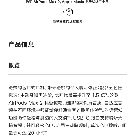
购买 AirPods Max 2，Apple Music 免费试听三个月
‍脚
‍⁺
注
简单免费的退货服务
产品信息
概览
绝赞的包耳式耳机，带来绝妙的个人聆听体验；靓丽五色任
你选；主动降噪再进阶，比前代最高提升至 1.5 倍
脚
³。这款
AirPods Max 2 具备惊艳、细腻的高保真音质。自适应音
注
频在不同环境中都能给你舒适合宜的聆听体验
脚
¹⁹。对话感知
功能助你轻松与身边的人交谈
脚
¹⁹。USB-C 接口支持聆听无
注
损音频
脚
⁷，并可轻松充电。启用主动降噪时，单次充电聆听时间
注
最长可达 20 小时
注
脚
¹¹。