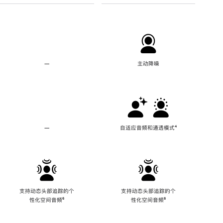
—
不
主动降噪
支
持
主
动
降
噪
—
不
自适应音频和通透模式
脚
⁴
支
注
持
自
适
应
音
频
支持动态头部追踪的个
支持动态头部追踪的个
和
性化空间音频
脚
⁶
性化空间音频
脚
⁶
通
注
注
透