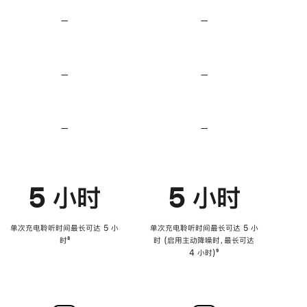
模
式
—
不
—
不
支
支
持
持
无
无
损
损
—
不
—
不
音
音
支
支
频
频
持
持
心
心
率
率
—
不
—
不
传
传
支
支
感
感
持
持
功
功
降
降
能
能
低
低
5 小时
5 小时
高
高
音
音
量
量
功
功
单次充电聆听时间最长可达 5 小
单次充电聆听时间最长可达 5 小
能
能
时
脚
⁸
时 (启用主动降噪时，最长可达
注
4 小时)
脚
⁹
注