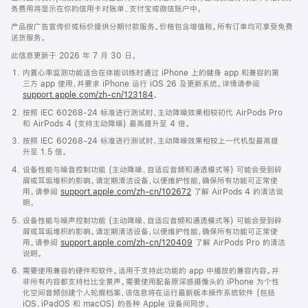
务费用将显示在你的信用卡对账单、支付宝或微信账户中。
产品按广告宣传价或标价提供分期付款服务。价格包含增值税。所有订单均可享受免费
送货服务。
此信息更新于 2026 年 7 月 30 日。
内置心率监测功能适合在体能训练时通过 iPhone 上的健身 app 和兼容的第
三方 app 使用，并要求 iPhone 运行 iOS 26 及更新系统。详情请参阅
support.apple.com/zh-cn/123184
。
按照 IEC 60268-24 标准进行测试时，主动降噪效果相较初代 AirPods Pro
和 AirPods 4 (支持主动降噪) 最高提升至 4 倍。
按照 IEC 60268-24 标准进行测试时，主动降噪效果相较上一代机型最高提
升至 1.5 倍。
设备性能与噪音控制功能 (主动降噪、自适应音频和通透模式等) 可能会受到碎
屑或耳垢堆积的影响。请定期清洁设备，以便维护性能，确保所有功能可正常使
用。请参阅
support.apple.com/zh-cn/102672
了解 AirPods 4 的清洁说
明。
设备性能与噪声控制功能 (主动降噪、自适应音频和通透模式等) 可能会受到碎
屑或耳垢堆积的影响。请定期清洁设备，以便维护性能，确保所有功能可正常使
用。请参阅
support.apple.com/zh-cn/120409
了解 AirPods Pro 的清洁
说明。
需要使用兼容的硬件和软件。适用于支持此功能的 app 中播放的兼容内容。并
非所有内容都支持杜比全景声。需要使用配备原深感摄像头的 iPhone 为个性
化空间音频创建个人轮廓档案，该信息将在运行最新版本操作系统软件 (包括
iOS、iPadOS 和 macOS) 的各种 Apple 设备间同步。