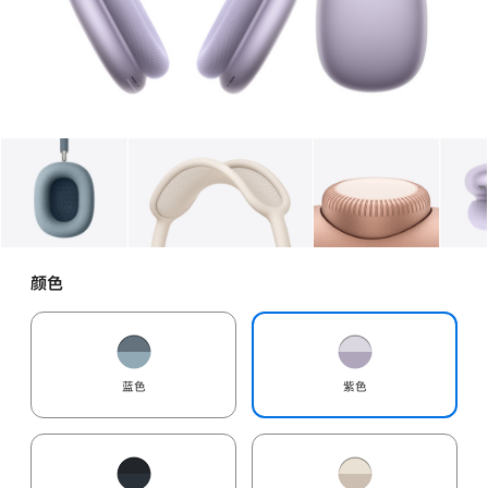
图库
图像
1
图库
图像
2
图库
图像
3
颜色
蓝色
紫色