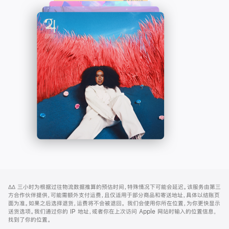
了
口
解
中
-
打
Apple
开)
Music
网
脚
∆∆
三小时为根据过往物流数据推算的预估时间，特殊情况下可能会延迟。该服务由第三
注
页
方合作伙伴提供，可能需额外支付运费，且仅适用于部分商品和寄送地址，具体以结账页
页
面为准。如果之后选择退货，运费将不会被退回。
我们会使用你所在位置，为你更快显示
送货选项。我们通过你的 IP 地址，或者你在上次访问 Apple 网站时输入的位置信息，
脚
找到了你的位置。