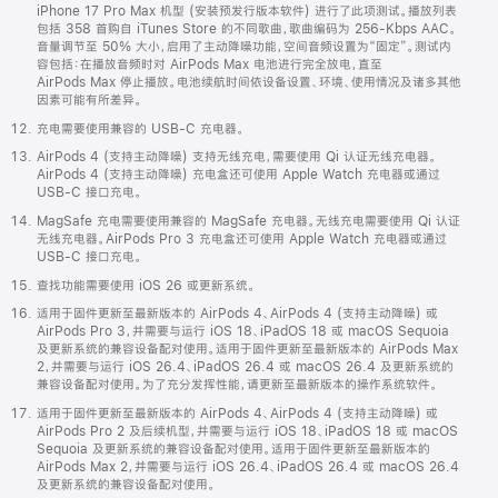
iPhone 17 Pro Max 机型 (安装预发行版本软件) 进行了此项测试。播放列表
包括 358 首购自 iTunes Store 的不同歌曲，歌曲编码为 256-Kbps AAC。
音量调节至 50% 大小，启用了主动降噪功能，空间音频设置为“固定”。测试内
容包括：在播放音频时对 AirPods Max 电池进行完全放电，直至
AirPods Max 停止播放。电池续航时间依设备设置、环境、使用情况及诸多其他
因素可能有所差异。
充电需要使用兼容的 USB-C 充电器。
AirPods 4 (支持主动降噪) 支持无线充电，需要使用 Qi 认证无线充电器。
AirPods 4 (支持主动降噪) 充电盒还可使用 Apple Watch 充电器或通过
USB-C 接口充电。
MagSafe 充电需要使用兼容的 MagSafe 充电器。无线充电需要使用 Qi 认证
无线充电器。AirPods Pro 3 充电盒还可使用 Apple Watch 充电器或通过
USB-C 接口充电。
查找功能需要使用 iOS 26 或更新系统。
适用于固件更新至最新版本的 AirPods 4、AirPods 4 (支持主动降噪) 或
AirPods Pro 3，并需要与运行 iOS 18、iPadOS 18 或 macOS Sequoia
及更新系统的兼容设备配对使用。适用于固件更新至最新版本的 AirPods Max
2，并需要与运行 iOS 26.4、iPadOS 26.4 或 macOS 26.4 及更新系统的
兼容设备配对使用。为了充分发挥性能，请更新至最新版本的操作系统软件。
适用于固件更新至最新版本的 AirPods 4、AirPods 4 (支持主动降噪) 或
AirPods Pro 2 及后续机型，并需要与运行 iOS 18、iPadOS 18 或 macOS
Sequoia 及更新系统的兼容设备配对使用。适用于固件更新至最新版本的
AirPods Max 2，并需要与运行 iOS 26.4、iPadOS 26.4 或 macOS 26.4
及更新系统的兼容设备配对使用。