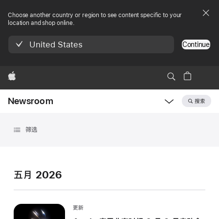
Choose another country or region to see content specific to your
location and shop online.
United States
Continue
Apple
Newsroom
搜索
Open
Newsroom
存
navigation
筛选
档
五月 2026
更新