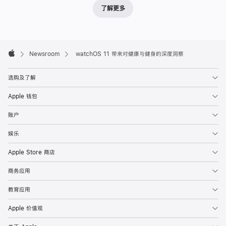
圆
了解更多
环
的
新
Apple
Footer
方

Newsroom
watchOS 11 带来对健康与健身的深度洞察
Apple
式、
智
选购及了解
能
Apple 钱包
叠
账户
放
和
娱乐
照
Apple Store 商店
片
表
商务应用
盘
教育应用
的
智
Apple 价值观
能