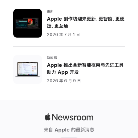
联
更新
系
Apple 创作坊迎来更新，更智能、更便
功
捷、更互通
能
2026 年 7 月 1 日
推
出
Vitals
新闻稿
app、
Apple 推出全新智能框架与先进工具
训
助力 App 开发
练
2026 年 6 月 9 日
量、
定
制
健
身
Apple
记
Newsroom
来自 Apple 的最新消息
录