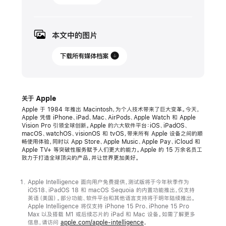
年
6
月
本文中的图片
10
日
下载所有媒体档案
新
闻
关于 Apple
稿
Apple 于 1984 年推出 Macintosh，为个人技术带来了巨大变革。今天，
Apple 凭借 iPhone、iPad、Mac、AirPods、Apple Watch 和 Apple
watchOS
Vision Pro 引领全球创新。Apple 的六大软件平台：iOS、iPadOS、
11
macOS、watchOS、visionOS 和 tvOS，带来所有 Apple 设备之间的顺
畅使用体验，同时以 App Store、Apple Music、Apple Pay、iCloud 和
带
Apple TV+ 等突破性服务赋予人们更大的能力。Apple 的 15 万余名员工
来
致力于打造全球顶尖的产品，并让世界更加美好。
对
健
Apple Intelligence 面向用户免费提供，测试版将于今年秋季作为
iOS18、iPadOS 18 和 macOS Sequoia 的内置功能推出，仅支持
康
英语（美国）。部分功能、软件平台和其他语言支持将于明年陆续推出。
Apple Intelligence 将仅支持 iPhone 15 Pro、iPhone 15 Pro
和
Max 以及搭载 M1 或后续芯片的 iPad 和 Mac 设备。如需了解更多
健
信息，请访问
apple.com/apple-intelligence
。