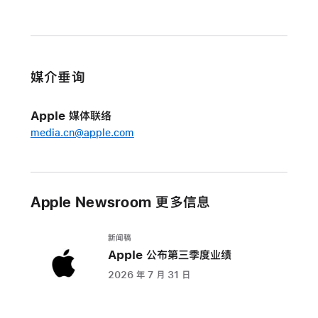
身
的
深
度
媒介垂询
洞
察，
Apple 媒体联络
新
media.cn@apple.com
增
更
多
个
Apple Newsroom 更多信息
性
化
新闻稿
设
Apple 公布第三季度业绩
置
2026 年 7 月 31 日
选
项
与