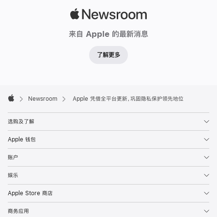
标
Apple
准
Newsroom
来自 Apple 的最新消息
加
利
了解更多
福
尼
亚
Apple
州，
Footer

Newsroom
Apple 凭借全平台更新，巩固隐私保护领先地位
Apple
库
比
选购及了解
提
Apple 钱包
诺
Apple
今
账户
日
娱乐
发
布
Apple Store 商店
全
商务应用