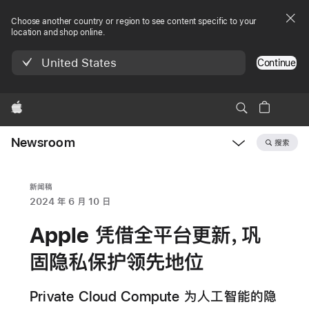
Choose another country or region to see content specific to your
location and shop online.
United States
Continue
Apple
Newsroom
搜索
Open
Newsroom
navigation
新闻稿
2024 年 6 月 10 日
Apple 凭借全平台更新，巩
固隐私保护领先地位
Private Cloud Compute 为人工智能的隐