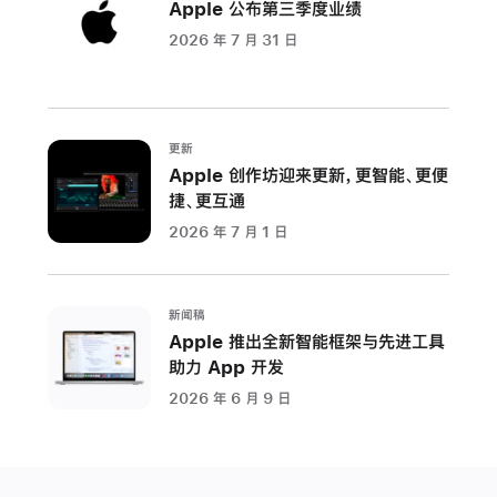
Apple 公布第三季度业绩
Private
2026 年 7 月 31 日
Cloud
Compute
为
人
更新
Apple 创作坊迎来更新，更智能、更便
工
捷、更互通
智
能
2026 年 7 月 1 日
的
隐
私
新闻稿
Apple 推出全新智能框架与先进工具
保
助力 App 开发
护
树
2026 年 6 月 9 日
立
全
新