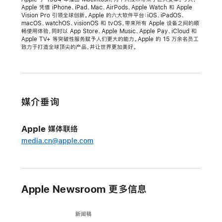
Apple 凭借 iPhone、iPad、Mac、AirPods、Apple Watch 和 Apple
Apple
Vision Pro 引领全球创新。Apple 的六大软件平台：iOS、iPadOS、
凭
macOS、watchOS、visionOS 和 tvOS，带来所有 Apple 设备之间的顺
畅使用体验，同时以 App Store、Apple Music、Apple Pay、iCloud 和
借
Apple TV+ 等突破性服务赋予人们更大的能力。Apple 的 15 万余名员工
全
致力于打造全球顶尖的产品，并让世界更加美好。
平
台
更
新，
媒介垂询
巩
固
Apple 媒体联络
隐
media.cn@apple.com
私
保
护
领
Apple Newsroom 更多信息
先
地
新闻稿
位