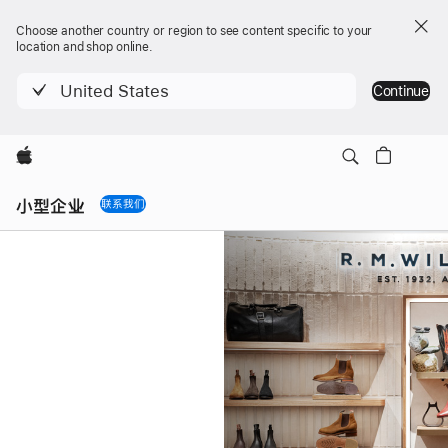
Choose another country or region to see content specific to your
location and shop online.
United States
Continue
Apple
Local
Nav
小型企业
联系我们
Menu