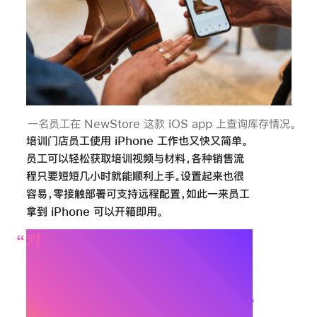
一名员工在 NewStore 这款 iOS app 上查询库存情况
。
培训门店员工使用 iPhone 工作也又快又简单。
员工可以轻松获取培训视频与材料，各种销售流
程只要短短几小时就能顺利上手。设置起来也很
容易，零接触部署可支持远程配置，如此一来员工
拿到 iPhone 可以开箱
即用。
对
于 R.M.Williams 来说
，
转用
iPhone 是一次颠覆性的尝试
。
由
此，客户服务体验更上一层楼
，
我
们也与顾客建立了更紧密的
联系