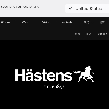
 specific to your location and
United States
iPhone
Watch
Vision
AirPods
家居
娱乐
概览
资源
成功案例