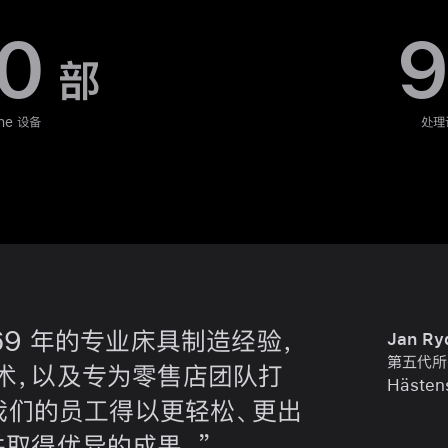
0
9
部
ne 设备
处理
69 年的专业床具制造经验，
Jan Ry
第五代所
术，以及专为零售店团队打
Hӓsten
，我们的员工得以更轻松、更出
并取得优异的
成果。