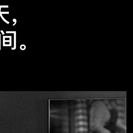
天
，
间
。