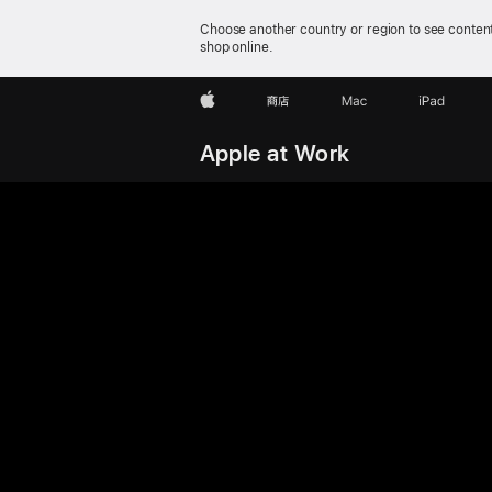
Choose another country or region to see content
shop online.
Apple
商店
Mac
iPad
Apple at Work