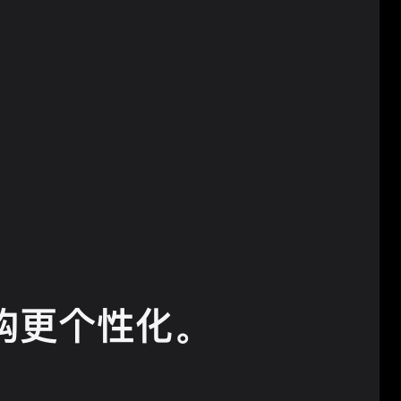
购更
个性化。