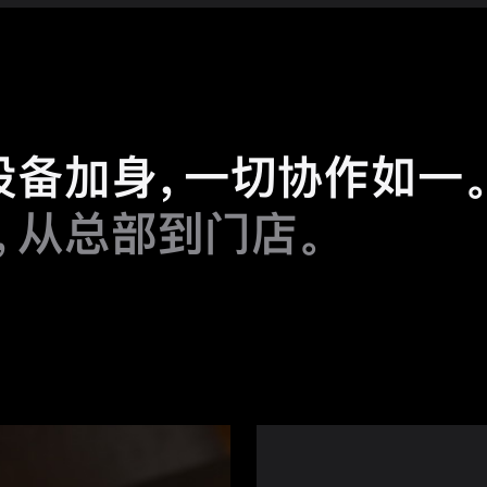
 设备加身，
一切协作如一
，
从总部到
门店。