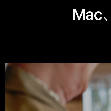
Mac、
成
功
案
例
-
Rituals