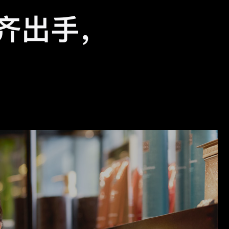
 齐出手
，