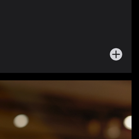
进
一
步
了
解
顾
客
体
验