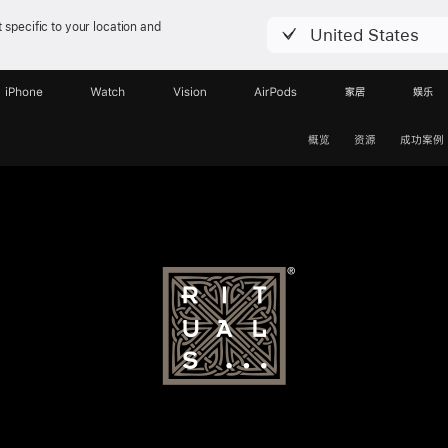
 specific to your location and
United States
iPhone
Watch
Vision
AirPods
家居
娱乐
概览
资源
成功案例