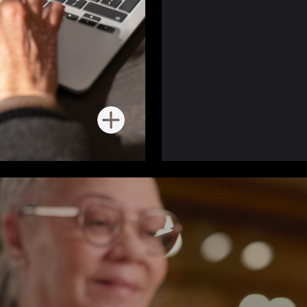
进
一
步
了
解
员
工
体
验