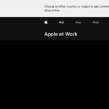
Choose another country or region to see content
shop online.
Apple
商店
Mac
iPad
Apple at Work