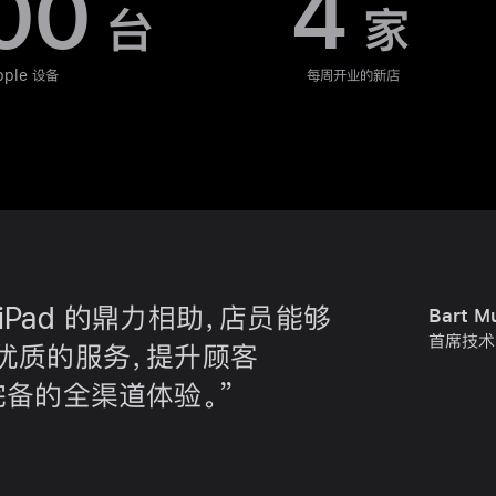
00
4
台
家
ple 设备
每周开业的新店
和 iPad 的鼎力相助，店员能够
Bart M
首席技术官
优质的服务，提升顾客
完备的全渠道
体验。