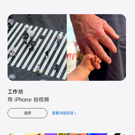
于
工
作
坊
工⁠作⁠坊
用 iPhone 拍视⁠频
查看详细信息
关
选择
于
工⁠作⁠坊