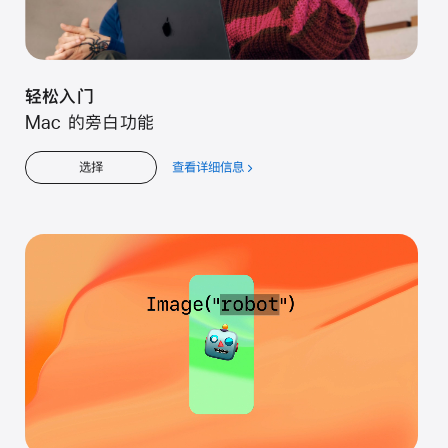
轻松入门
Mac 的旁白功能
查看详细信息
关
选择
于
轻
松
入
门