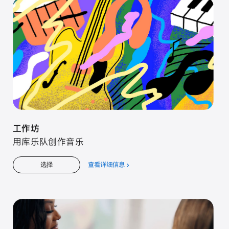
工⁠作⁠坊
用库⁠乐⁠队创⁠作音⁠乐
查看详细信息
关
选择
于
工⁠作⁠坊