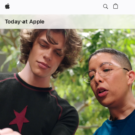
Apple
打
开
Today at Apple
菜
单