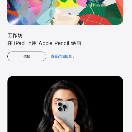
工⁠作⁠坊
在 iPad 上用 Apple Pencil 绘⁠画
查看详细信息
关
选择
于
工⁠作⁠坊