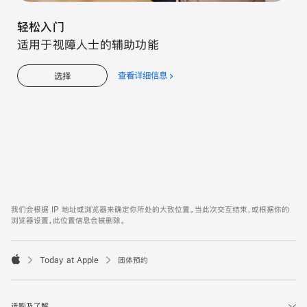
轻松入门
适用于视障人士的辅助功能
查看详细信息
关
选择
于
轻
松
入
门
Apple
Footer
我们会根据 IP 地址或浏览器来确定你所处的大致位置。当此次交互结束，或根据你的
浏览器设置，此位置信息会被删除。
Today at Apple
团体预约
Apple
选购及了解