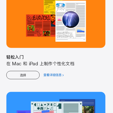
门
轻松入门
在 Mac 和 iPad 上制作个性化文档
查看详细信息
关
选择
于
轻
松
入
门