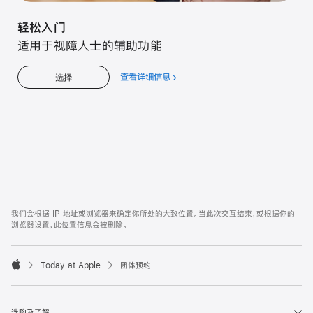
轻松入门
适用于视障人士的辅助功能
查看详细信息
关
选择
于
轻
松
入
门
Apple
Footer
我们会根据 IP 地址或浏览器来确定你所处的大致位置。当此次交互结束，或根据你的
浏览器设置，此位置信息会被删除。
Today at Apple
团体预约
Apple
选购及了解