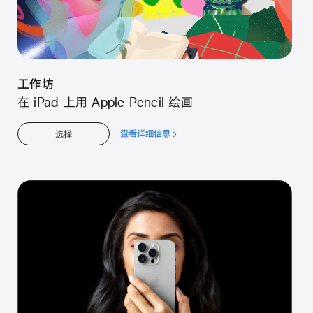
工⁠作⁠坊
在 iPad 上用 Apple Pencil 绘⁠画
查看详细信息
关
选择
于
工⁠作⁠坊