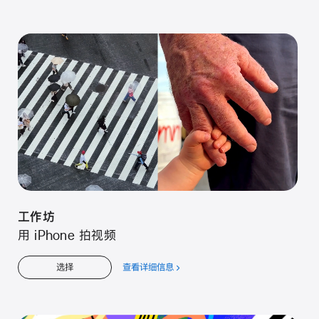
于
工
作
坊
工⁠作⁠坊
用 iPhone 拍视⁠频
查看详细信息
关
选择
于
工⁠作⁠坊