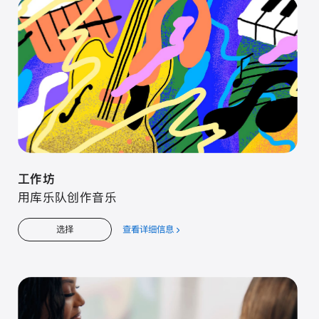
工⁠作⁠坊
用库⁠乐⁠队创⁠作音⁠乐
查看详细信息
关
选择
于
工⁠作⁠坊