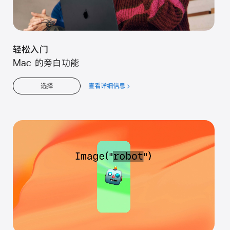
轻松入门
Mac 的旁白功能
查看详细信息
关
选择
于
轻
松
入
门