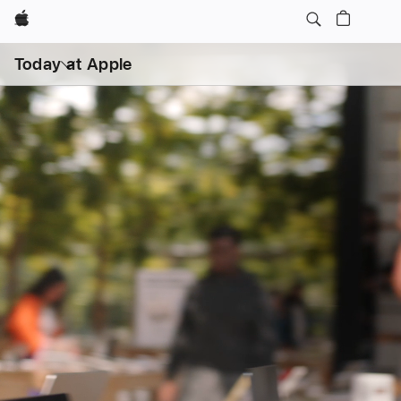
Apple
打
开
Today at Apple
菜
单