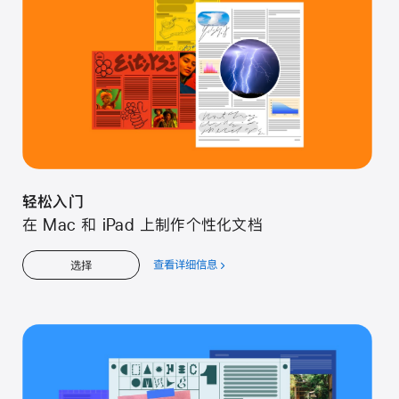
门
轻松入门
在 Mac 和 iPad 上制作个性化文档
查看详细信息
关
选择
于
轻
松
入
门