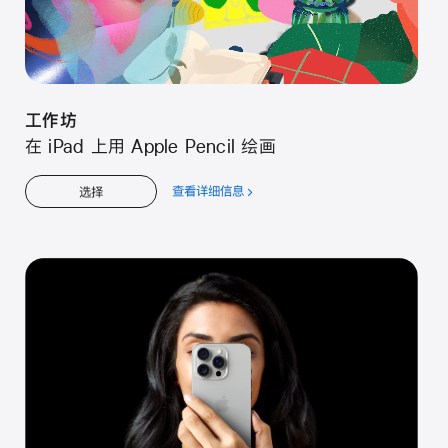
工⁠作⁠坊
在 iPad 上用 Apple Pencil 绘⁠画
查看详细信息
关
选择
于
工⁠作⁠坊