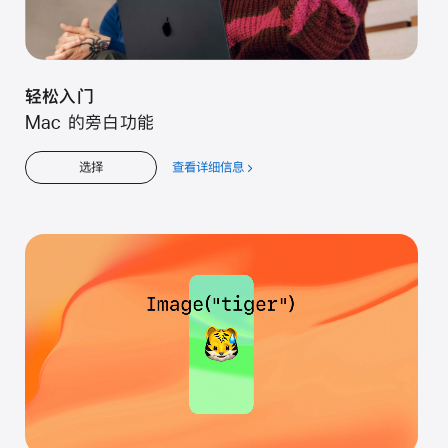
轻松入门
Mac 的旁白功能
查看详细信息
关
选择
于
轻
松
入
门