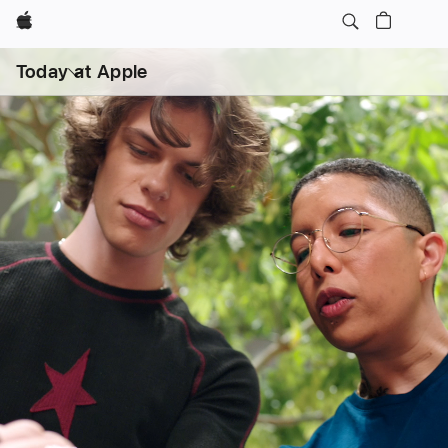
Apple
打
开
Today at Apple
菜
单