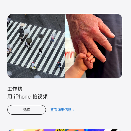
于
工
作
坊
工⁠作⁠坊
用 iPhone 拍视⁠频
查看详细信息
关
选择
于
工⁠作⁠坊