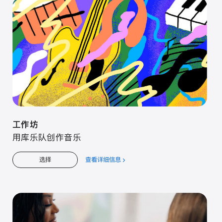
工⁠作⁠坊
用库⁠乐⁠队创⁠作音⁠乐
查看详细信息
关
选择
于
工⁠作⁠坊