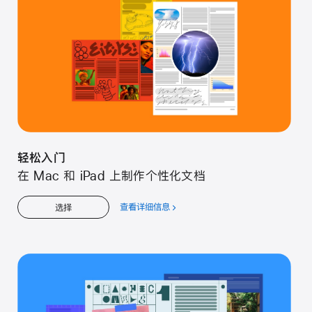
门
轻松入门
在 Mac 和 iPad 上制作个性化文档
查看详细信息
关
选择
于
轻
松
入
门