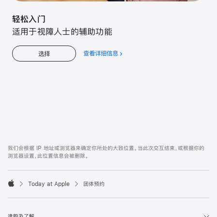
轻松入门
适用于视障人士的辅助功能
查看详细信息
关
选择
于
轻
松
入
门
Apple
Footer
我们会根据 IP 地址或浏览器来确定你所处的大致位置。当此次交互结束，或根据你的
浏览器设置，此位置信息会被删除。
Today at Apple
团体预约
Apple
选购及了解