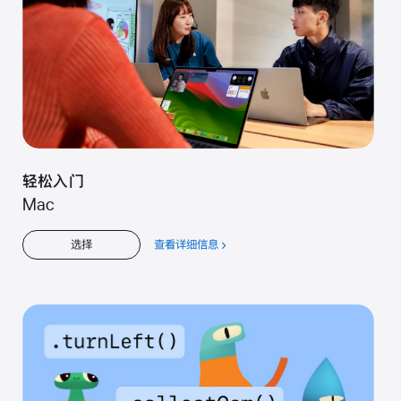
轻松入门
Mac
查看详细信息
关
选择
于
轻
松
入
门