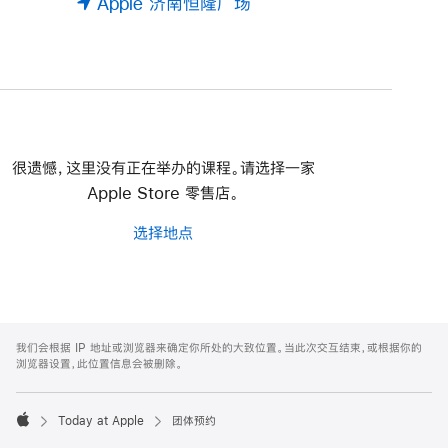
Apple 济南恒隆广场
很遗憾，这里没有正在举办的课程。请选择一家
Apple Store 零售店。
选择地点
Apple
Footer
我们会根据 IP 地址或浏览器来确定你所处的大致位置。当此次交互结束，或根据你的
浏览器设置，此位置信息会被删除。
Today at Apple
团体预约
Apple