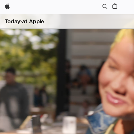
Apple
打
开
Today at Apple
菜
单