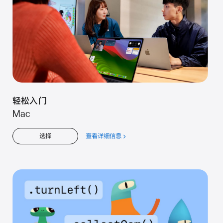
轻松入门
Mac
查看详细信息
关
选择
于
轻
松
入
门