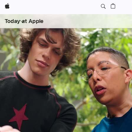
Apple
打
开
Today at Apple
菜
单