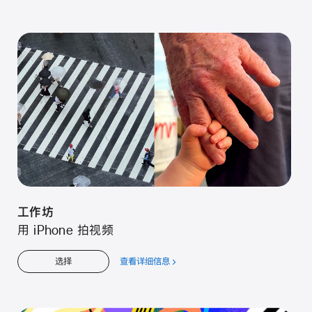
于
工
作
坊
工⁠作⁠坊
用 iPhone 拍视⁠频
查看详细信息
关
选择
于
工⁠作⁠坊