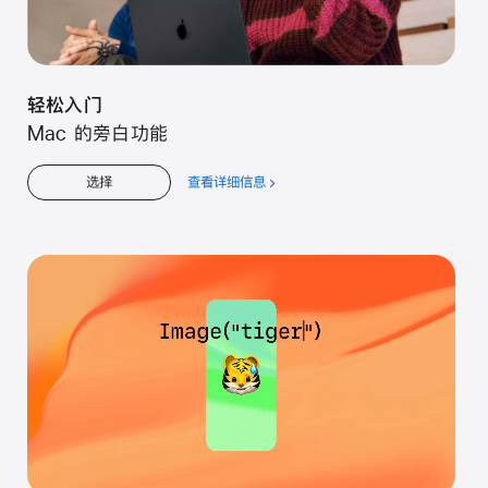
轻松入门
Mac 的旁白功能
查看详细信息
关
选择
于
轻
松
入
门