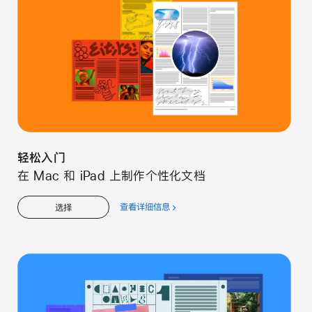
门
轻松入门
在 Mac 和 iPad 上制作个性化文档
查看详细信息
关
选择
于
轻
松
入
门