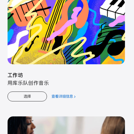
工⁠作⁠坊
用库⁠乐⁠队创⁠作音⁠乐
查看详细信息
关
选择
于
工⁠作⁠坊