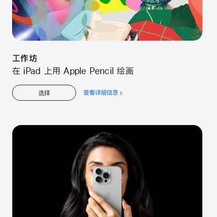
工⁠作⁠坊
在 iPad 上用 Apple Pencil 绘⁠画
查看详细信息
关
选择
于
工⁠作⁠坊