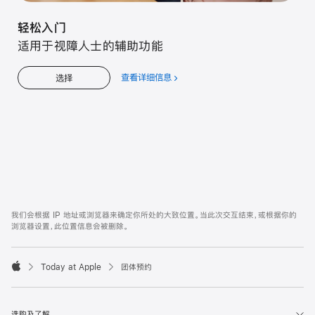
轻松入门
适用于视障人士的辅助功能
查看详细信息
关
选择
于
轻
松
入
门
Apple
Footer
我们会根据 IP 地址或浏览器来确定你所处的大致位置。当此次交互结束，或根据你的
浏览器设置，此位置信息会被删除。
Today at Apple
团体预约
Apple
选购及了解