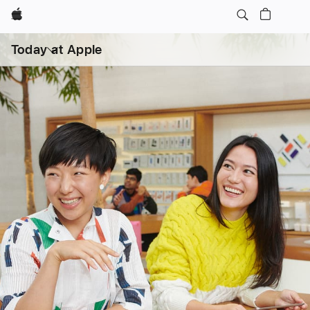
Apple
打
开
Today at Apple
菜
单