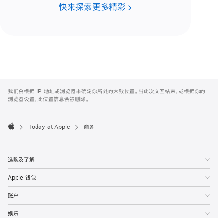
快来探索更多精彩
Apple
Footer
我们会根据 IP 地址或浏览器来确定你所处的大致位置。当此次交互结束，或根据你的
浏览器设置，此位置信息会被删除。
Today at Apple
商务
Apple
选购及了解
Apple 钱包
账户
娱乐