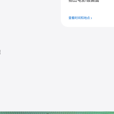
拍⁠出电⁠影⁠级画⁠面
查看时间和地点
程