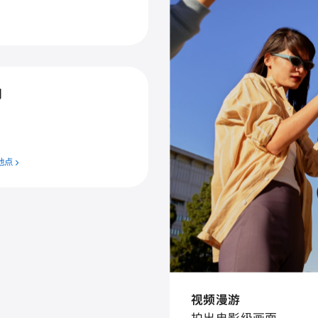
门
地点
视⁠频漫⁠游