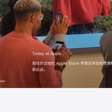
day
为
iPhone
iPad
在
你
iPad
ple
的
上
团
用
队
Apple Pencil