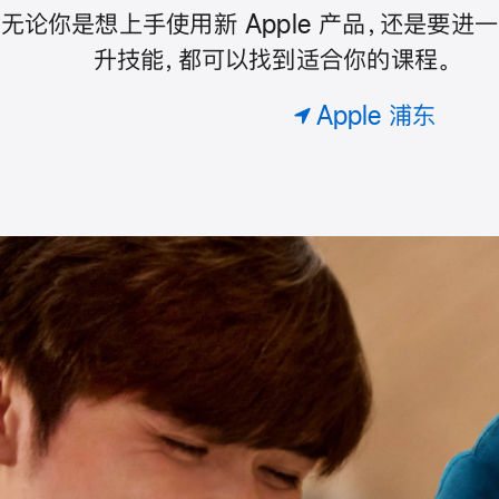
预
绘⁠画
无论你是想上手使用新 Apple 产品，还是要进
Today
约
升技能，都可以找到适合你的课程。
专
属
at
Apple 浦东
课
。
Apple