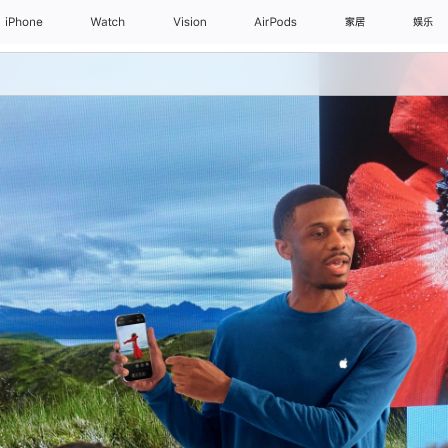
iPhone
Watch
Vision
AirPods
家居
娱乐
日常课程
亲子