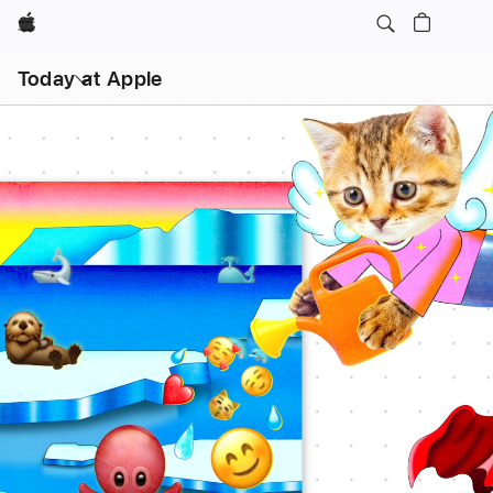
Apple
打
开
Today at Apple
菜
单