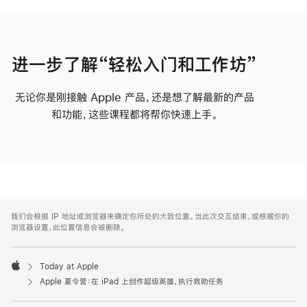
进一步了解“轻松入门和工作坊”
无论你是刚接触 Apple 产品，还是想了解最新的产品
和功能，这些课程都将帮你快速上手。
Apple
Footer
我们会根据 IP 地址或浏览器来确定你所处的大致位置。当此次交互结束，或根据你的
浏览器设置，此位置信息会被删除。
Today at Apple
Apple
Apple 夏令营：在 iPad 上创作超级英雄，执行救助任务