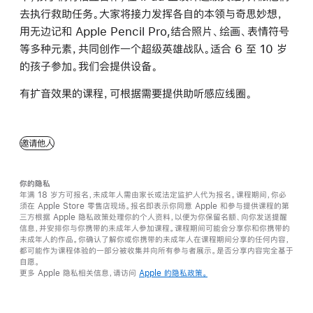
去执行救助任务。大家将接力发挥各自的本领与奇思妙想，
用无边记和 Apple Pencil Pro,结合照片、绘画、表情符号
等多种元素，共同创作一个超级英雄战队。适合 6 至 10 岁
的孩子参加。我们会提供设备。
有扩音效果的课程，可根据需要提供助听感应线圈。
邀请他人
你的隐私
年满 18 岁方可报名，未成年人需由家长或法定监护人代为报名。课程期间，你必
须在 Apple Store 零售店现场。报名即表示你同意 Apple 和参与提供课程的第
三方根据 Apple 隐私政策处理你的个人资料，以便为你保留名额、向你发送提醒
信息，并安排你与你携带的未成年人参加课程。课程期间可能会分享你和你携带的
未成年人的作品。你确认了解你或你携带的未成年人在课程期间分享的任何内容，
都可能作为课程体验的一部分被收集并向所有参与者展示。是否分享内容完全基于
自愿。
更多 Apple 隐私相关信息，请访问
Apple 的隐私政策。